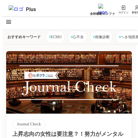
Plus
ログイン
新規
全科横断カンファ
おすすめキーワード
#
ECMO
#
心不全
#
画像診断
#
へき地医
Journal Check
上昇志向の女性は要注意？！努力がメンタル