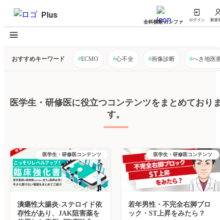
Plus
ログイン
新規
全科横断カンファ
おすすめキーワード
#
ECMO
#
心不全
#
画像診断
#
へき地医
医学生・研修医に役立つコンテンツをまとめており
す。
医学生・研修医コンテンツ
医学生・研修医コンテンツ
潰瘍性大腸炎-ステロイド依
若年男性・不完全右脚ブロ
存性があり、JAK阻害薬を
ック・ST上昇をみたら？