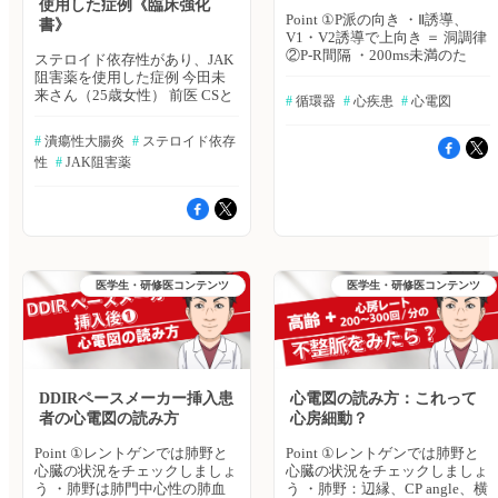
使用した症例《臨床強化
Point ①P派の向き ・Ⅱ誘導、
書》
V1・V2誘導で上向き ＝ 洞調律
②P-R間隔 ・200ms未満のた
ステロイド依存性があり、JAK
め、Ⅰ度房室ブロックなし
阻害薬を使用した症例 今田未
③QRS幅 ・100~120ms未満のた
来さん（25歳女性） 前医 CSと
#
 循環器
#
 心疾患
#
 心電図
め、不完全脚ブロック ④M字型
病理画像 ②治療方針を考えて
の有無 ・ⅠⅡ誘導でM字型であ
みましょう
#
 潰瘍性大腸炎
#
 ステロイド依存
り、右脚ブロック ⇒「若い男
性」×「不完全右脚ブロック」
性
#
 JAK阻害薬
を見たら、「ST」を見る！
Brugada型心電図：V1~V3に起
こる不完全右脚ブロック＋STの
有意な上昇のある場合・STが平
坦な場合＝Saddle back型⇒V2,3
において2mV以上の上昇がな
く、リスク因子無ければ経過観
医学生・研修医コンテンツ
医学生・研修医コンテンツ
察・STが下向き（down slope
型）の場合＝Coved型⇒不整脈
のリスクが高く、精査をしたほ
うが良いBrugada型心電図で
は、Brugada症候群（若年男性
がVT(心室頻拍）や心室細動を
DDIRペースメーカー挿入患
心電図の読み方：これって
起こす突然死症候群で、「ぽっ
者の心電図の読み方
心房細動？
くり病」とも呼ばれる。）のリ
スクがある 微妙なケースの場
Point ①レントゲンでは肺野と
Point ①レントゲンでは肺野と
合は、以下の順で心電図波形を
心臓の状況をチェックしましょ
心臓の状況をチェックしましょ
確認する1. 肋間を上げる2. ピル
う ・肺野は肺門中心性の肺血
う ・肺野：辺縁、CP angle、横