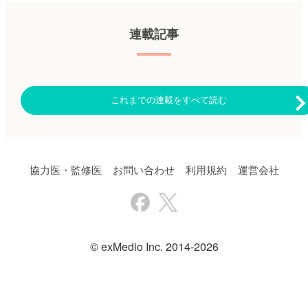
via%3Dihub ハトミル心不全、
ハトミル心電図は2025年9月17
日をもちまして、サービス提供
連載記事
を終了いたしました。 長らく
のご利用ありがとうございまし
た。なお、臨床に関する疑問や
悩みを相談する場、ヒポクラ
「全科横断カンファ」でも、心
不全、心電図に関する、ご相談
これまでの連載をすべて読む
は可能でございますので、ぜ
ひ、そちらにご相談をお寄せく
ださい。「ヒポクラ 全科横断
カンファ」はこちら
協力医・監修医
お問い合わせ
利用規約
運営会社
© exMedio Inc. 2014-2026