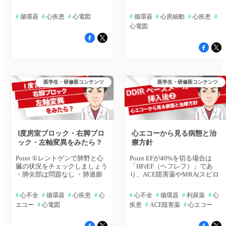
ジカイニド投与 or 運動負荷
管陰影増強しており、うっ血の
隔膜の高さ、肺の過膨張、気管
（安息時）3. EPS（心臓電気生
可能性あり ・心拡大 ・ペース
の変異、骨折の有無 ・心臓：
#
 循環器
#
 心疾患
#
 心電図
理学的検査）⇒ST部分の変化
#
 循環器
#
 心房細動
#
 心疾患
#
メーカーリードは「心房」「心
縦隔の拡大、右の1・2弓、左の
や、Coved型になるか、容易に
心電図
尖部」にあり ②心電図の肢誘
1・2・3・4弓の腫脹の有無 ⇒
不整脈が誘発されるか、失神歴
導・胸部誘導を分けてチェック
今回はどちらも異常は無いが、
がある場合等、Brugada型症候
しましょう 【肢誘導】・心尖
だからといって、心房細動を否
群が考えやすい場合には、
部ペーシングは下から上に電気
定することにはならない ②心
ICD(埋込み型除細動器）の埋め
が流れる＝Ⅱ誘導・Ⅲ誘導が下向
電図では肢誘導・胸部誘導に分
込みを検討する 結論 若年男
きの波形になる ・PQR=120ms
けてチェックしましょう 【肢
性・不完全右脚ブロック・ST上
以上は、心拍は「心室」から出
誘導】1) Ⅱ・Ⅲ誘導のP派 ⇒ P派
昇をみたらBrugada症候群を疑
医学生・研修医コンテンツ
医学生・研修医コンテンツ
ている 【胸部誘導】・V2誘導
が見えづらく、洞停止または心
う 参考 日本循環器学会発刊の
で「M字型」なら右脚ブロック
房細動が疑われる さらにR-R
ガイドライン https://www.j-
型であり、左室起源のPVC（心
間隔が不正の場合は、心房細動
circ.or.jp/guideline/guideline-
室期外収縮）や補充調律を疑
の可能性が高い 2) Ⅰ,Ⅱ誘導の電
series/ ハトミル心不全、ハトミ
う。起源は僧帽弁弁論、または
位の向き ⇒ どちらも上向きの
ル心電図は2025年9月17日をも
心外膜側と予想。 今回のケー
電位の方が高いので、軸は正常
ちまして、サービス提供を終了
スは、ペースメーカー電位発生
3) Ⅲ誘導・aVF誘導のT派 ⇒ 増
Ⅰ度房室ブロック・右脚ブロ
心エコーから見る病態と治
いたしました。 長らくのご利
→ PVCを繰り返しているように
高不良があり、心筋障害を疑う
ック・左軸変異をみたら？
療方針
用ありがとうございました。な
見える二段脈とは断定できない
【胸部誘導】1) V2誘導のP派
お、臨床に関する疑問や悩みを
が、補充調律にしては変なリズ
（心房レート） ⇒ 心房レート
Point ①レントゲンで肺野と心
Point EFが40%を切る場合は
相談する場、ヒポクラ「全科横
ムを刻んでいる⇒PVCが日常的
300程度であり、心房細動(心房
臓の状況をチェックしましょう
「HFrEF（ヘフレフ）」であ
断カンファ」でも、心不全、心
に出ているのか、一度ホルター
レート400-600程度）ではなさ
・肺尖部は問題なし ・肺過膨
り、ACE阻害薬やMRA(スピロ
電図に関する、ご相談は可能で
心電図を用いて精査しましょう
そう 2) 300を”R-R間隔の目盛り
張気味 ・心拡大なし ・肺門中
ノラクトン等）の追加適応とな
ございますので、ぜひ、そちら
PVCと診断する場合は、βブロ
数”で割り、心拍数の算出 ⇒ 心
心性の肺血管陰影はやや増強気
る HFrEFはペースメーカー心の
にご相談をお寄せください。
#
 心不全
#
 循環器
#
 心疾患
#
 心
#
 心不全
#
 循環器
#
 利尿薬
#
 心
ッカーを追加した上で、ペーシ
拍数75～100であり、何らかの
味 ・左の2・3弓が突出＝左房
影響や高血圧性心臓病などが関
「ヒポクラ 全科横断カンフ
エコー
#
 心電図
疾患
#
 ACE阻害薬
#
 心エコー
ングレートを設定する 結論 波
不整脈が起こっている 結論 高
拡大が疑われる ②心電図では
係している 肺エコーのBライン
ァ」はこちら
形が一心拍ごとに変わる場合は
齢＋心房レート200〜300回/分
肢誘導と胸部誘導を分けてチェ
の線が5本位見られたら、肺水
二段脈が疑わしいが、ペースメ
の不整脈をみたら心房頻拍を疑
ックしましょう 【肢誘導】 ・Ⅰ
腫を疑うが、息切れ・浮腫・体