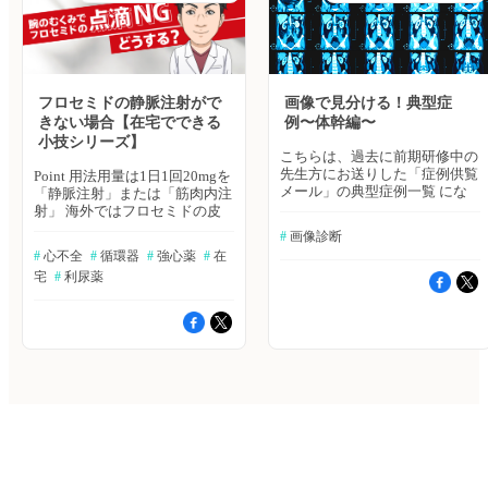
で、ぜひ、そちらにご相談をお
コーでは2点間測定しかできな
Syndrome https://www.j-
させる、かも。 ハトミル心不
寄せください。「ヒポクラ 全
いものが多く、正確な判断を行
circ.or.jp/cms/wp-
全、ハトミル心電図は2025年9
科横断カンファ」はこちら
うにはより高性能なエコーが必
content/uploads/2020/02/JCS2018_kimura.pdf
月17日をもちまして、サービス
要です 2021年改訂版 循環器超
ハトミル心不全、ハトミル心電
提供を終了いたしました。 長
音波検査の適応と判読ガイドラ
図は2025年9月17日をもちまし
らくのご利用ありがとうござい
イン https://www.j-
て、サービス提供を終了いたし
ました。なお、臨床に関する疑
フロセミドの静脈注射がで
画像で見分ける！典型症
circ.or.jp/cms/wp-
ました。 長らくのご利用あり
問や悩みを相談する場、ヒポク
きない場合【在宅でできる
例〜体幹編〜
content/uploads/2021/03/JCS2021
がとうございました。なお、臨
ラ「全科横断カンファ」でも、
小技シリーズ】
ハトミル心不全、ハトミル心電
床に関する疑問や悩みを相談す
心不全、心電図に関する、ご相
こちらは、過去に前期研修中の
図は2025年9月17日をもちまし
る場、ヒポクラ「全科横断カン
談は可能でございますので、ぜ
先生方にお送りした「症例供覧
Point 用法用量は1日1回20mgを
て、サービス提供を終了いたし
ファ」でも、心不全、心電図に
ひ、そちらにご相談をお寄せく
メール」の典型症例一覧 にな
「静脈注射」または「筋肉内注
ました。 長らくのご利用あり
関する、ご相談は可能でござい
ださい。「ヒポクラ 全科横断
ります。 気になる症例はあり
射」 海外ではフロセミドの皮
がとうございました。なお、臨
ますので、ぜひ、そちらにご相
カンファ」はこちら
ましたか！？ 画像をクリック
下注射も行われている 海外で
床に関する疑問や悩みを相談す
#
 画像診断
談をお寄せください。「ヒポク
すると症例詳細ページに遷移
は持続皮下注射するポンプが使
る場、ヒポクラ「全科横断カン
#
 心不全
#
 循環器
#
 強心薬
#
 在
ラ 全科横断カンファ」はこち
し、症例詳細や先生方の見解を
われることもある その場合に
ファ」でも、心不全、心電図に
ら
宅
#
 利尿薬
閲覧できます。 「症例供覧メ
使われる薬剤はpHが調整され
関する、ご相談は可能でござい
ール」のバックナンバーも閲覧
ている 結論 ラシックス注は添
ますので、ぜひ、そちらにご相
可能です。
付文書を読むと筋肉注射も可能
談をお寄せください。「ヒポク
で、静注が難しい場合に選択肢
ラ 全科横断カンファ」はこち
として考えておこう 参考 フロ
ら
セミド注20mg(先発)の添付文書
https://www.info.pmda.go.jp/go/pack/2139005F1052_1_03/
Subcutaneous Furosemide in
Heart Failure: Pharmacokinetic
Characteristics of a Newly
Buffered Solution
https://www.sciencedirect.com/science/article/pii/S2452302X17302632?