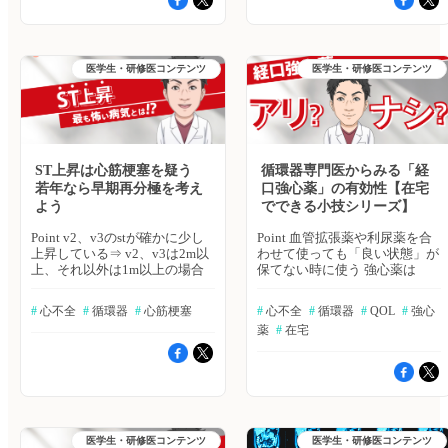
ーカー埋め込み時の場合はセン
う。心房細動の合併があるかも
誘導:上向き、Ⅱ誘導:下向き = 異
重増加・肺うっ血等が重なって
ス不良も鑑別になる ハトミル
しれず、ホルター心電図やエコ
常左軸 ⇒左脚のヘミブロック
きた場合に、総合的に心不全を
心不全、ハトミル心電図は2025
ーで評価をしよう ハトミル心
の可能性が高い 【胸部誘導】
判断する 以下のような自覚症
年9月17日をもちまして、サー
不全、ハトミル心電図は2025年
・P派～QRSの立ち上がりが
状がある場合に、利尿薬の増量
医学生・研修医コンテンツ
医学生・研修医コンテンツ
ビス提供を終了いたしました。
9月17日をもちまして、サービ
200ms ⇒Ⅰ度房室ブロックだと
が必要 ・平地歩行でも息が上
長らくのご利用ありがとうござ
ス提供を終了いたしました。
考えられる ・小さなQ波が出て
がる（NYHA Ⅲ) ・体重が日に日
いました。なお、臨床に関する
長らくのご利用ありがとうござ
RSパターンが出現 ⇒ 右脚
に増えていく ・浮腫が悪化し
疑問や悩みを相談する場、ヒポ
いました。なお、臨床に関する
ブロック型だと考えられる ①
ていく 結論 ペースメーカを長
クラ「全科横断カンファ」で
疑問や悩みを相談する場、ヒポ
右脚ブロック型、②左脚ヘミブ
期留置している人は心機能が低
も、心不全、心電図に関する、
クラ「全科横断カンファ」で
ロック、③Ⅰ度房室ブロック ⇒
下することがあり、息切れなど
ご相談は可能でございますの
も、心不全、心電図に関する、
もう一本切れると、「3束ブロ
心不全症状があれば精査・治療
ST上昇は心筋梗塞を疑う
循環器専門医からみる「経
で、ぜひ、そちらにご相談をお
ご相談は可能でございますの
ック(3肢ブロック)」の可能性が
を行う 参考 従来はLVEFの測定
若年なら早期再分極を考え
口強心薬」の有効性【在宅
寄せください。「ヒポクラ 全
で、ぜひ、そちらにご相談をお
ある ⇒全部切れてしまうと、
にMモード法が用いられてきま
よう
でできる小技シリーズ】
科横断カンファ」はこちら
寄せください。「ヒポクラ 全
「完全房室ブロック」・「高度
したが、局所の二点間からの情
科横断カンファ」はこちら
房室ブロック」への進展リスク
報で左室全体の心機能を推定す
Point v2、v3のstが確かに少し
Point 血管拡張薬や利尿薬を合
が非常に高い 結論 一度房室ブ
るため，局所壁運動異常や左室
上昇している⇒ v2、v3は2m以
わせて使っても「良い状態」が
ロック、右脚ブロック、左軸変
伝導障害を認める症例では 測
上、それ以外は1m以上の場合
保てない時に使う 強心薬は
異をみたら三枝ブロックを疑
定誤差を生じ、正確性に劣ると
に心筋梗塞を疑う 20代の心筋
「心臓を強く動かす」「循環を
い、失神に注意する ハトミル
考えられるようになっています
梗塞は極めてまれ⇒ 若年男性
補助する」ための薬。使用によ
#
 心不全
#
 循環器
#
 心筋梗塞
#
 心不全
#
 循環器
#
 QOL
#
 強心
心不全、ハトミル心電図は2025
現在最も推奨されるLVEFの測
のST上昇は、無症候性の早期細
って不整脈が増えるので注意す
年9月17日をもちまして、サー
定方法は，2D断層心エコー法
薬
#
 在宅
分極を疑う 結論 ST上昇はまず
る 大規模スタディでのエビデ
ビス提供を終了いたしました。
を用い、左室容積をベースとし
心筋梗塞を疑って動くこと、特
ンスはない 使用することで
長らくのご利用ありがとうござ
た disk summation法（modified
にリスクや症状のない若年のST
QOLが上がったり、余命が延び
いました。なお、臨床に関する
Simpson法）です。その際に
上昇では良性早期再分極症候群
たというエビデンスはない。た
疑問や悩みを相談する場、ヒポ
は，心尖部四腔像と二腔像の二
を考える 参考 急性冠症候群ガ
だ、個人的な経験では、使用に
クラ「全科横断カンファ」で
断面から左室容積を求めて
イドライン（2018 年改訂版）
よって動けるようになった患者
も、心不全、心電図に関する、
LVEFを算出します 日本で発売
JCS 2018 Guideline on Diagnosis
もいた 結論 エビデンスは確立
ご相談は可能でございますの
されているポケットサイズのエ
医学生・研修医コンテンツ
医学生・研修医コンテンツ
and Treatment of Acute Coronary
していないものの、QOLを改善