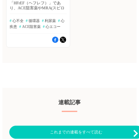
「HFrEF（ヘフレフ）」であ
り、ACE阻害薬やMRA(スピロ
ノラクトン等）の追加適応とな
る HFrEFはペースメーカー心の
#
 心不全
#
 循環器
#
 利尿薬
#
 心
影響や高血圧性心臓病などが関
疾患
#
 ACE阻害薬
#
 心エコー
係している 肺エコーのBライン
の線が5本位見られたら、肺水
腫を疑うが、息切れ・浮腫・体
重増加・肺うっ血等が重なって
きた場合に、総合的に心不全を
判断する 以下のような自覚症
状がある場合に、利尿薬の増量
が必要 ・平地歩行でも息が上
がる（NYHA Ⅲ) ・体重が日に日
に増えていく ・浮腫が悪化し
ていく 結論 ペースメーカを長
期留置している人は心機能が低
下することがあり、息切れなど
心不全症状があれば精査・治療
を行う 参考 従来はLVEFの測定
連載記事
にMモード法が用いられてきま
したが、局所の二点間からの情
報で左室全体の心機能を推定す
るため，局所壁運動異常や左室
伝導障害を認める症例では 測
定誤差を生じ、正確性に劣ると
これまでの連載をすべて読む
考えられるようになっています
現在最も推奨されるLVEFの測