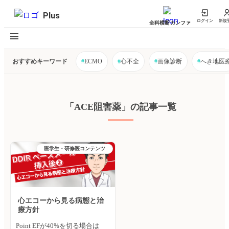
Plus
ログイン
新規
全科横断カンファ
おすすめキーワード
#
ECMO
#
心不全
#
画像診断
#
へき地医
「ACE阻害薬」の記事一覧
医学生・研修医コンテンツ
心エコーから見る病態と治
療方針
Point EFが40%を切る場合は