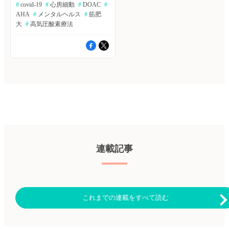
齢＋心房レート200〜300回/分
#
 covid-19
#
 心房細動
#
 DOAC
#
告。 ≫Bibgraphで続きを読む
いる。著者らは、筋トレによる
の不整脈をみたら心房頻拍を疑
食事の匂いに反応して分泌され
AHA
#
 メンタルヘルス
#
 筋肥
muscle failureが筋肥大に及ぼす
う。心房細動の合併があるかも
たセロトニンとドパミンが老化
影響について調査するため、
大
#
 高気圧酸素療法
しれず、ホルター心電図やエコ
を調節する？ 食事制限と長寿
PubMed、SCOPUS、
ーで評価をしよう ハトミル心
の関係はよく研究されている。
SPORTDiscusデータベースの文
不全、ハトミル心電図は2025年
食事摂取自体ではなく、食事の
献検索による、システマティッ
9月17日をもちまして、サービ
匂いの有無が老化を調節するの
クレビューを行った。Sports
ス提供を終了いたしました。
ではないかを線虫を用いてシグ
Medicine 誌オンライン版2022
長らくのご利用ありがとうござ
ナル伝達経路を分析した。
年11月5日号の報告。 ≫ヒポク
いました。なお、臨床に関する
Nature communications誌2022年
ラ論文検索で続きを読む DOAC
疑問や悩みを相談する場、ヒポ
6月7日号の報告。 ≫Bibgraph
の大規模比較 現在のガイドラ
クラ「全科横断カンファ」で
で続きを読む モルヌピラビル
インでは、心房細動（AF）患
も、心不全、心電図に関する、
に入院率、死亡率の改善以外の
者において、ワルファリンより
ご相談は可能でございますの
ベネフィットはあるか？
も直接経口抗凝固薬（DOAC）
で、ぜひ、そちらにご相談をお
MOVe-OUT試験で、モルヌピラ
の使用が推奨されているが、
寄せください。「ヒポクラ 全
ビル（製品名：ラゲブリオ）は
DOACの選択の指針となるよう
科横断カンファ」はこちら
軽度から中等度のCOVID-19外
な直接比較試験のデータは存在
来患者の入院率、死亡率を有意
しない。著者らは、フランス、
連載記事
に減少させることが報告され
ドイツ、イギリス、アメリカの
た。他の潜在的な臨床上のベネ
2億2,100万人をカバーする5つ
フィットを明らかにするため、
の医療データベースを用いて、
CRP値、SpO2値、呼吸介入の
2010年〜2019年に新たにAFと
必要性、退院までの時間につい
診断され、DOACの処方を受け
てMOVe-OUT試験の二次解析を
た患者の虚血性脳卒中、全身性
これまでの連載をすべて読む
行った。Annals of Internal
塞栓症、頭蓋内出血、消化管出
Medicine誌オンライン版2022年
血、全死亡の出現率を比較し
6月7日号の報告。 ≫Bibgraph
た。Annals of Internal Medicine
で続きを読む 中国人における
誌オンライン版2022年11月1日