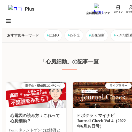
Plus
ログイン
新規
全科横断カンファ
おすすめキーワード
#
ECMO
#
心不全
#
画像診断
#
へき地医
「心房細動」の記事一覧
医学生・研修医コンテンツ
ライブラリー
心電図の読み方：これって
ヒポクラ × マイナビ
心房細動？
Journal Check Vol.4（2022
年6月16日号）
Point ①レントゲンでは肺野と