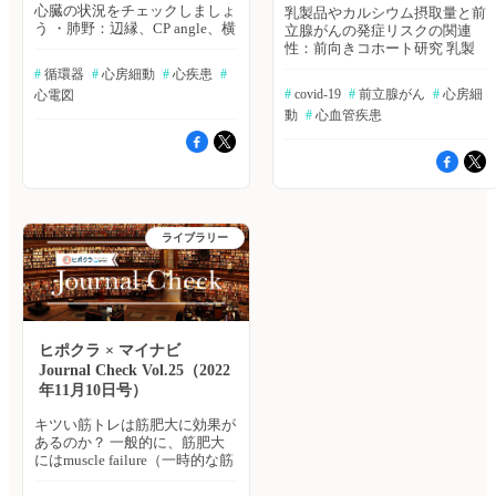
心臓の状況をチェックしましょ
乳製品やカルシウム摂取量と前
う ・肺野：辺縁、CP angle、横
立腺がんの発症リスクの関連
隔膜の高さ、肺の過膨張、気管
性：前向きコホート研究 乳製
の変異、骨折の有無 ・心臓：
品または食事性カルシウムと前
#
 循環器
#
 心房細動
#
 心疾患
#
縦隔の拡大、右の1・2弓、左の
立腺がんの因果関係が示唆され
#
 covid-19
#
 前立腺がん
#
 心房細
心電図
1・2・3・4弓の腫脹の有無 ⇒
ているものの、そのエビデンス
動
#
 心血管疾患
今回はどちらも異常は無いが、
は限定的である。米国およびカ
だからといって、心房細動を否
ナダのセブンスデー・アドベン
定することにはならない ②心
ティスト（＝キリスト教の一
電図では肢誘導・胸部誘導に分
派）男性2万8,737人（黒人民
けてチェックしましょう 【肢
族：6,389人）に対し、前向き
誘導】1) Ⅱ・Ⅲ誘導のP派 ⇒ P派
コホート研究を行った。The
が見えづらく、洞停止または心
American Journal of Clinical
ライブラリー
房細動が疑われる さらにR-R
Nutrition誌オンライン版2022年
間隔が不正の場合は、心房細動
6月8日号の報告。 ≫Bibgraph
の可能性が高い 2) Ⅰ,Ⅱ誘導の電
で続きを読む 心房細動に対す
位の向き ⇒ どちらも上向きの
るモバイルヘルス介入の設計と
電位の方が高いので、軸は正常
根拠 心房細動患者の慢性疾患
3) Ⅲ誘導・aVF誘導のT派 ⇒ 増
自己管理を支援するために，デ
高不良があり、心筋障害を疑う
ジタルや健康リテラシーに関係
ヒポクラ × マイナビ
【胸部誘導】1) V2誘導のP派
なく利用可能な、スマートフォ
Journal Check Vol.25（2022
（心房レート） ⇒ 心房レート
ンと連動する機器AliveCor
年11月10日号）
300程度であり、心房細動(心房
Kardia を開発した。経口抗凝固
レート400-600程度）ではなさ
療法へのアドヒアランスが向上
キツい筋トレは筋肥大に効果が
そう 2) 300を”R-R間隔の目盛り
するか、単一施設並行群無作為
あるのか？ 一般的に、筋肥大
数”で割り、心拍数の算出 ⇒ 心
化臨床試験で検討を行った。
にはmuscle failure（一時的な筋
拍数75～100であり、何らかの
American Heart Journal誌オンラ
力低下）を起こすまでのトレー
不整脈が起こっている 結論 高
イン版2022年6月9日号の報
ニングが必要であると言われて