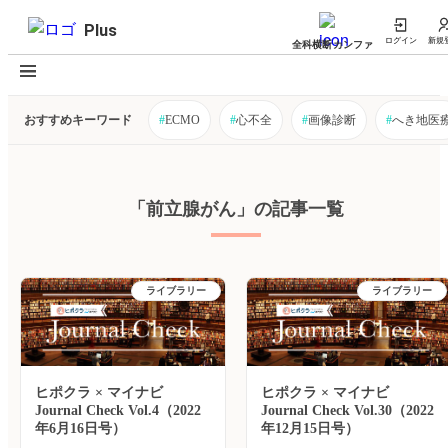
Plus
ログイン
新規
全科横断カンファ
おすすめキーワード
#
ECMO
#
心不全
#
画像診断
#
へき地医
「前立腺がん」の記事一覧
ライブラリー
ライブラリー
ヒポクラ × マイナビ
ヒポクラ × マイナビ
Journal Check Vol.4（2022
Journal Check Vol.30（2022
年6月16日号）
年12月15日号）