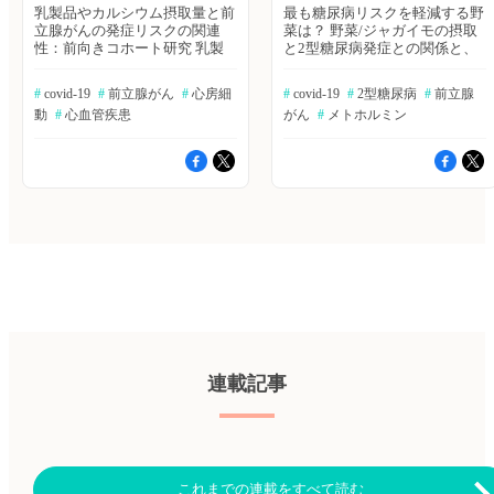
乳製品やカルシウム摂取量と前
最も糖尿病リスクを軽減する野
立腺がんの発症リスクの関連
菜は？ 野菜/ジャガイモの摂取
性：前向きコホート研究 乳製
と2型糖尿病発症との関係と、
品または食事性カルシウムと前
それがベースラインBMIによっ
立腺がんの因果関係が示唆され
て影響されるかどうかを検討し
#
 covid-19
#
 前立腺がん
#
 心房細
#
 covid-19
#
 2型糖尿病
#
 前立腺
ているものの、そのエビデンス
た。野菜の摂取については、野
動
#
 心血管疾患
がん
#
 メトホルミン
は限定的である。米国およびカ
菜の摂取総量、並びに野菜の種
ナダのセブンスデー・アドベン
類（緑色の葉菜、アブラナ科の
ティスト（＝キリスト教の一
野菜、黄色オレンジ赤色野菜、
派）男性2万8,737人（黒人民
ネギ類、豆類）それぞれについ
族：6,389人）に対し、前向き
て検討した。Diabetes Care誌オ
コホート研究を行った。The
ンライン版2022年12月5日号の
American Journal of Clinical
報告。 ≫ヒポクラ論文検索で
Nutrition誌オンライン版2022年
続きを読む 前立腺がんの"過剰
6月8日号の報告。 ≫Bibgraph
診断"は防げるか？ 前立腺癌の
で続きを読む 心房細動に対す
スクリーニングは、過剰診断
るモバイルヘルス介入の設計と
（命に影響を与えないような大
根拠 心房細動患者の慢性疾患
人しい癌まで発見・診断してし
自己管理を支援するために，デ
まうこと）の割合が高いことが
ジタルや健康リテラシーに関係
負担となっているが、集団ベー
なく利用可能な、スマートフォ
スのスクリーニングに最適なア
連載記事
ンと連動する機器AliveCor
ルゴリズムは不明である。著者
Kardia を開発した。経口抗凝固
らは、50～60歳の男性でPSA値
療法へのアドヒアランスが向上
が3ng/ml以上の被検者に対し、
するか、単一施設並行群無作為
前立腺のMRIを実施し、1/3の
化臨床試験で検討を行った。
参照群はMRIで示された疑わし
American Heart Journal誌オンラ
い病変への標的生検だけでなく
これまでの連載をすべて読む
イン版2022年6月9日号の報
系統的生検も行い、残り2/3の