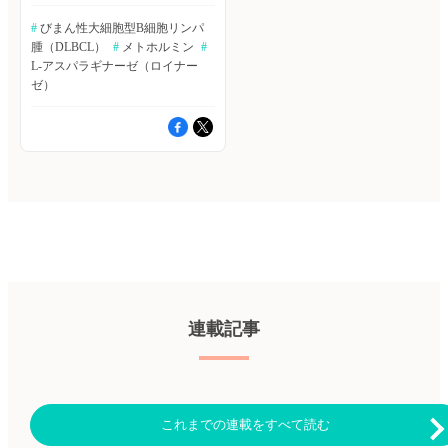
胞型B細胞リンパ腫（DLBCL）
実験群には標的生検のみを行う
CHOP療法単独を行った標準療
は、非ホジキンリンパ腫で最も
無作為化対照試験により、過剰
法群（50例）のいずれかにラン
#
 びまん性大細胞型B細胞リンパ
一般的なタイプであり、B細胞
診断が防げるかを検証した。
ダムに割り付けられた。評価指
腫（DLBCL）
#
 メトホルミン
#
から発生するアグレッシブかつ
The New England Journal of
標には、奏効率、毒性、無増悪
不均一な腫瘍を特徴とする。と
L-アスパラギナーゼ（ロイナー
Medicine誌2022年12月8日号の
生存期間（PFS）、全生存期間
くに、再発・難治性の場合で
ゼ）
報告。 ≫ヒポクラ論文検索で
（OS）を含めた。 主な結果は
は、依然として治療困難な悪性
続きを読む メトホルミンの新
以下のとおり。 ・メトホルミ
腫瘍の1つである。悪性腫瘍細
たな効能とは？ メトホルミン
ン併用療法群では、標準療法群
胞の特徴として、代謝の再プロ
は、最も広く使用されている医
よりも、女性の割合が高かった
グラミングが挙げられる。フラ
薬品の一つである。メトホルミ
（p＝0.016）。 ・メトホルミン
ンス・Universite Paris Citeの
ンは、血糖値減少、体重減少、
併用療法群では、標準療法群よ
Leonardo Lordello氏らは、代謝
および多嚢胞性卵巣症候群への
りも、悪心の発生率が高かった
の脆弱性をターゲットとし、再
適応を有するが、これら以外へ
（p＝0.008）。 ・メトホルミン
発・難治性DLBCL患者の臨床
の効果も示唆されている。本論
併用療法群では、標準療法群よ
アウトカムを改善させるための
文では、最新のエビデンスに基
りも、治療終了時の完全寛解
戦略を検討した。Cancers誌
づいたメトホルミンの効能につ
（CR）率が高く、再発/病勢進
2025年1月24日号の報告。 米
いてのレビュー結果が報告され
行率が低く、全死亡率も低かっ
FDAで承認されている2つの抗
た。Journal of Basic and Clinical
た。 【CR率】メトホルミン併
代謝薬であるメトホルミンおよ
Physiology and Pharmacology誌
用療法群：92％ vs. 標準療法
びL-アスパラギナーゼの併用が
オンライン版2022年12月7日号
群：74％（p＝0.017） 【再発/
DLBCL細胞の代謝および生存
連載記事
の報告。 ≫ヒポクラ論文検索
病勢進行率】メトホルミン併用
に及ぼす影響を調査した。薬剤
で続きを読む 「COVID-19 罹患
療法群：10％ vs. 標準療法群：
併用により誘発される代謝阻害
後症状」と「筋痛性脳脊髄炎/
36％（p＝0.002） 【全死亡
の評価には、NMR分光法を用
慢性疲労症候群」は同じ医学的
率】メトホルミン併用療法群：
いた。脂質代謝、糖代謝、グル
障害なのか？ 筋痛性脳脊髄炎/
4％ vs. 標準療法群：20％（p＝
タミン代謝、トリカルボン酸
慢性疲労症候群（ME/CFS）
0.014） ・平均無病生存期間
（TCA）サイクル、抗酸化作用
これまでの連載をすべて読む
は、持続的な肉体的および精神
（DFS）は、メトホルミン併用
への影響を調査した。アポトー
的疲労を特徴としている。一方
療法群で24.5ヵ月、標準療法群