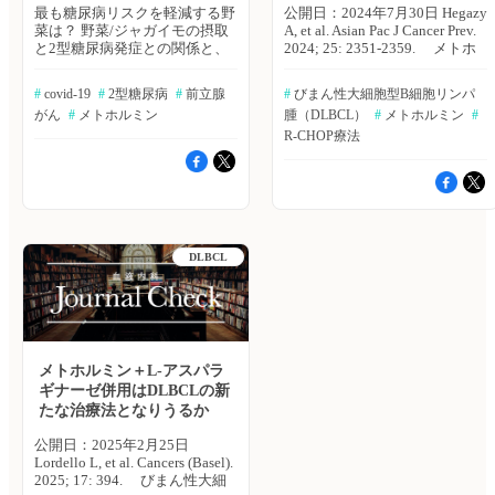
最も糖尿病リスクを軽減する野
公開日：2024年7月30日 Hegazy
菜は？ 野菜/ジャガイモの摂取
A, et al. Asian Pac J Cancer Prev.
と2型糖尿病発症との関係と、
2024; 25: 2351-2359. メトホ
それがベースラインBMIによっ
ルミンは、さまざまな腫瘍に対
て影響されるかどうかを検討し
し抗腫瘍効果を示すことが報告
#
 covid-19
#
 2型糖尿病
#
 前立腺
#
 びまん性大細胞型B細胞リンパ
た。野菜の摂取については、野
されている。びまん性大細胞型
がん
#
 メトホルミン
腫（DLBCL）
#
 メトホルミン
#
菜の摂取総量、並びに野菜の種
B細胞リンパ腫（DLBCL）にお
類（緑色の葉菜、アブラナ科の
いては、第１選択の化学療法お
R-CHOP療法
野菜、黄色オレンジ赤色野菜、
よび免疫療法にメトホルミンを
ネギ類、豆類）それぞれについ
併用することにより、臨床アウ
て検討した。Diabetes Care誌オ
トカムの改善が示唆されてい
ンライン版2022年12月5日号の
る。エジプト・Menoufia
報告。 ≫ヒポクラ論文検索で
UniversityのAmira Hegazy氏ら
続きを読む 前立腺がんの"過剰
は、DLBCL患者に対する標準
DLBCL
診断"は防げるか？ 前立腺癌の
的な初期治療レジメンであるR-
スクリーニングは、過剰診断
CHOP療法にメトホルミンを併
（命に影響を与えないような大
用した際の有効性を評価するた
人しい癌まで発見・診断してし
め、プロスペクティブランダム
まうこと）の割合が高いことが
化第II相試験を実施した。Asian
負担となっているが、集団ベー
Pacific Journal of Cancer
スのスクリーニングに最適なア
Prevention誌2024年7月1日号の
メトホルミン＋L-アスパラ
ルゴリズムは不明である。著者
報告。 対象は、DLBCLの組
ギナーゼ併用はDLBCLの新
らは、50～60歳の男性でPSA値
織病理学的所見が認められ、R-
たな治療法となりうるか
が3ng/ml以上の被検者に対し、
CHOPによる第1選択治療の基準
前立腺のMRIを実施し、1/3の
に適合し、余命6ヵ月以上、PS2
公開日：2025年2月25日
参照群はMRIで示された疑わし
以下の成人患者100例。対象患
Lordello L, et al. Cancers (Basel).
い病変への標的生検だけでなく
者は、R-CHOP＋メトホルミン
2025; 17: 394. びまん性大細
系統的生検も行い、残り2/3の
併用療法群（50例）またはR-