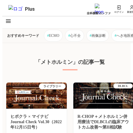
Plus
ログイン
新規
全科横断カンファ
おすすめキーワード
#
ECMO
#
心不全
#
画像診断
#
へき地医
「メトホルミン」の記事一覧
DLBCL
ライブラリー
ヒポクラ × マイナビ
R-CHOP＋メトホルミン併
Journal Check Vol.30（2022
用療法でDLBCLの臨床アウ
年12月15日号）
トカム改善〜第II相試験