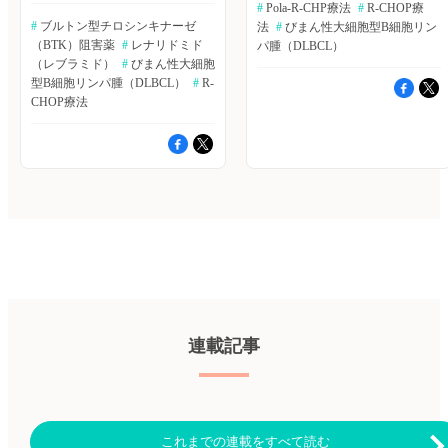
クスプレッサーびまん性大細胞
77）。 ・治療サイクル数は平
6822.▶https://hpcr.jp/app/article/abstract/pubmed/39122717
野 敦夫） 原著論文はこちら
#
 Pola-R-CHP療法
#
 R-CHOP療
化二重盲検試験である
ください。新規会員登録はこち
する第1選択治療は、R-CHOP療
型B細胞リンパ腫（DLBCL）は
均6サイクル（範囲：1〜8）、
血液内科 Pro（血液内科医限
Verner E, et al. Blood Adv. 2024
#
 ブルトン型チロシンキナーゼ
法
#
 びまん性大細胞型B細胞リン
POLARIX試験に基づき、びま
ら
法51％（78例）、DA-EPOCH-R
予後不良であり、最適な治療戦
完全奏効（CR）率は79.0％、
定）へ ※「血液内科 Pro」は血
Sep 3. [Epub ahead of
（BTK）阻害薬
#
 レナリドミド
ん性大細胞型B細胞リンパ腫
パ腫（DLBCL）
療法49％（76例）であった。
略は依然として明らかになって
全奏効（OR）率は88.7％。 ・
液内科医専門のサービスとなっ
print]▶https://hpcr.jp/app/articl
（DLBCL）に対する新たな第1
・CNS再発予防は、R-CHOP療
いない。中国・中山大学がんセ
（レブラミド）
#
 びまん性大細胞
フォローアップ期間中央値は
ております。他診療科の先生は
血液内科 Pro（血液内科医限
選択治療として承認された。し
法で5％（8例）、DA-EPOCH-R
ンターのDemei Feng氏らは、ダ
45.5ヵ月（範囲：1〜82）、無
型B細胞リンパ腫（DLBCL）
#
 R-
引き続き「知見共有」をご利用
定）へ ※「血液内科 Pro」は血
かし、リアルワールドにおける
療法10％（15例）に実施されて
ブルエクスプレッサーDLBCL
増悪生存期間（PFS）およびOS
CHOP療法
ください。新規会員登録はこち
液内科医専門のサービスとなっ
有効性および安全性に関するデ
いた。 ・フォローアップ中央
に対するR-CHOP療法単独、レ
中央値は未達。 ・3年PFS率は
ら
ております。他診療科の先生は
ータは、十分とはいえない。中
値は39ヵ月の間に、CNS再発は
ナリドミド併用、ブルトン型チ
71％（95％CI：61〜83）、3年
引き続き「知見共有」をご利用
国・天津医科大学のPeiqi Zhao
3例で認められ、いずれの症例
ロシンキナーゼ（BTK）阻害薬
OS率は87％（95％CI：79〜
ください。新規会員登録はこち
氏らは、中国の日常診療におけ
もCNSおよび全身性再発が認め
併用の有効性および安全性を評
96）、5年PFS率は
ら
るPola-R-CHP療法とR-CHOP療
られた。 ・コホート全体のCNS
価するため、本研究を実施し
67％（95％CI：55〜80）、5年
法のアウトカムを評価するた
再発の累積発生率は、1年で
た。Leukemia Research誌オンラ
OS率は85％（95％CI：77〜
め、レトロスペクティブコホー
1.43％（95％CI：0.3〜4.6）、2
イン版2024年11月9日号の報
95）。 ・PFSの独立した予測因
ト研究を実施した。
および5年で2.21％（95％CI：
告。 対象は、2019〜24年に
子は、CRまたは部分奏効
Hematological Oncology誌2025
0.6〜5.8）であった。 ・CNS再
治療を行ったダブルエクスプレ
（PR）後の年齢および自家造
年1月号の報告。 2024年2月
発予防を行わなかった患者131
ッサーDLBCL患者213例。治療
血幹細胞移植であった。一方、
までにポラツズマブ ベドチン
例における再発率は、1年で
の内訳は、R-CHOP療法112
OSアウトカムとの関連が認め
による治療を1回以上行ったす
0.85％（95％CI：0.1〜4.2）、2
例、R-CHOP療法＋レナリドミ
られた因子はなかった。 ・グ
べての患者を対象に、多施設レ
および5年で1.80％（95％CI：
ド65例、R-CHOP療法＋BTK阻
レード3〜4の主な血液毒性は白
トロスペクティブコホート研究
0.3〜5.8）であった。 ・CNS再
害薬36例。各治療群の臨床特
血球減少（46.7％）、非血液毒
を実施した。6施設より適格患
発患者3例には、第1選択治療と
性、全奏効率（ORR）、完全奏
性は感染症（21％）であった。
連載記事
者600例（Pola-R-CHP療法群：
してR-CHOP療法が用いられて
効率（CR）、無増悪生存期間
著者らは「未治療のDELに対
131例、R-CHOP療法群：469
いた。3例中2例は、CNS再発予
（PFS）、全生存期間（OS）、
するHDAC阻害薬＋R-CHOP療
例）が特定された。1：2の傾向
防を行っていなかったが、1例
有害事象を評価した。 主な結
法は、短期的な有効性および安
スコアマッチング後、128組が
は腹腔内投与が行われていた。
果は以下のとおり。 ・ベース
全性が良好であり、生存アウト
生存および予後分析に含また。
著者らは「PMBCLにおける
ライン特性は、すべての治療群
カムの改善にも有望であること
主な結果は以下のとおり。 ・
CNS再発リスクは、標準的な化
間で同等であった。 ・ORR
が示唆された」と結論付けてい
これまでの連載をすべて読む
フォローアップ期間中央値は
学療法では非常に低いことが示