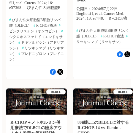
SU, et al. Cureus. 2024; 16:
e57368. びまん性大細胞型B
公開日：2024年7月22日
細胞リンパ腫（DLBCL）は、
Dogliotti I, et al. Cancer Med.
臨床症状および治療反応が多岐
2024; 13: e7448. R -CHOP療
#
 びまん性大細胞型B細胞リンパ
に渡り、アウトカムの予測や治
法により、びまん性大細胞型B
腫（DLBCL）
#
 R-CHOP療法
#
療戦略の検討に課題が残る。分
細胞リンパ腫（DLBCL）の治
#
 びまん性大細胞型B細胞リンパ
子サブタイピングや予後評価が
ビンクリスチン（オンコビン）
#
療成績は大きく改善した。しか
進歩したにも関わらず、
腫（DLBCL）
#
 R-CHOP療法
#
シクロホスファミド（エンドキサ
し、R-CHOP療法で治療した場
DLBCLの最適なマネジメント
合でも、再発率は約40％、難治
リツキシマブ（リツキサン）
ン）
#
 ドキソルビシン（アドリア
に関しては、依然として不確実
性率は約15％といわれている。
シン）
#
 リツキシマブ（リツキサ
性があり、特定の患者集団にお
イタリア・A.O.U. Citta della
ン）
#
 プレドニゾロン（プレドニ
ける治療反応およびアウトカム
Salute e della ScienzaのIrene
ン）
の理解を促進するためにも、局
Dogliotti氏らは、再発・難治性
所的な調査の必要性が浮き彫り
DLBCLの実際の臨床アウトカ
となっている。パキスタン・
ムを評価するため、リアルワー
Hayatabad Medical Complex
ルドデータのレトロスペクティ
PeshawarのSani U. Hassan氏ら
ブ分析を行った。Cancer
は、特定の成人集団においてR-
Medicine誌2024年7月号の報
CHOP療法を受けているDLBCL
告。 イタリア・トリノの2つ
DLBCL
DLBCL
患者の完全寛解（CR）率を評
の大規模血液センターで治療を
価するため、本研究を実施し
行ったDLBCL患者403例を連続
た。Cureus誌2024年4月1日号の
登録し、調査した。 主な結果
報告。 本研究は、2022年8月
は以下のとおり。 ・フォロー
8日〜2023年4月8日に、パキス
アップ期間中央値は50ヵ月、診
タン・Hayatabad Medical
断から5年間の全生存期間
Complexの腫瘍内科で実施し
R-CHOP＋メトホルミン併
80歳以上のDLBCLに対する
（OS）は66.5％、2年の無増悪
た。対象は、治療歴を有する患
生存期間（PFS）は68％であっ
用療法でDLBCLの臨床アウ
R-CHOP-14 vs. R-mini-
者を除く20〜70歳の新規
た。 ・再発・難治性DLBCLは