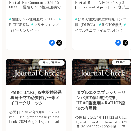
R, et al. Nat Commun. 2024; 15:
E, et al. Blood Adv. 2024 Sep 3.
る。 （エクスメディオ 鷹野
も、CAR-T細胞療法や二重特異
併用療法群（50例）またはR-
あった。 ・R-CHOP-14群は、
6822. 慢性リンパ性白血病で
[Epub ahead of print] 75歳以上
敦夫） 原著論文はこちら
性抗体などの新たな治療法が、
CHOP療法単独を行った標準療
R-mini-CHOP群と比較し、完全
は、時に組織学的形質転換
の高齢者の初発びまん性大細胞
Hassan SU, et al. Cureus. 2024;
第2選択治療として広く承認さ
法群（50例）のいずれかにラン
奏効（CR）は高かった
（Richter症候群）をきたし、急
型B細胞リンパ腫（DLBCL）患
16:
れることが望まれる」としてい
ダムに割り付けられた。評価指
（71.4％ vs. 52.4％）が、全生
#
 慢性リンパ性白血病（CLL）
#
#
 びまん性大細胞型B細胞リンパ
激な病勢進行を示す。フラン
者を対象に、R-mini-CHOP療法
e57368.▶https://hpcr.jp/app/article/abstract/pubmed/38694660
る。 （エクスメディオ 鷹野
標には、奏効率、毒性、無増悪
存期間（OS、HR：0.94、
R-CHOP療法
#
 ブリナツモマブ
腫（DLBCL）
#
 R-CHOP療法
#
ス・クレルモン フェラン大学
にイブルチニブを追加した場合
血液内科 Pro（血液内科医限
敦夫） 原著論文はこちら
生存期間（PFS）、全生存期間
95％CI：0.47〜1.90、p＝0.88）
のRomain Guieze氏らは、びま
（ビーリンサイト）
の有効性を評価するため、オー
イブルチニブ（イムブルビカ）
定）へ ※「血液内科 Pro」は血
Dogliotti I, et al. Cancer Med.
（OS）を含めた。 主な結果は
および無増悪生存期間（PFS、
ん性大細胞型B細胞リンパ腫
ストラリア白血病およびリンパ
液内科医専門のサービスとなっ
2024; 13:
以下のとおり。 ・メトホルミ
HR：0.66、95％CI：0.32〜
（DLBCL）への転換をきたし
腫グループ（ALLG）は、多施
ております。他診療科の先生は
e7448.▶https://hpcr.jp/app/articl
ン併用療法群では、標準療法群
1.36、p＝0.26）は、両群間で
たRichter症候群患者を対象に、
設共同プロスペクティブコホー
引き続き「知見共有」をご利用
血液内科 Pro（血液内科医限
よりも、女性の割合が高かった
統計学的に有意な差は認められ
R-CHOP療法でのブリッジング
ト試験を実施した。その結果、
ください。新規会員登録はこち
定）へ ※「血液内科 Pro」は血
（p＝0.016）。 ・メトホルミン
なかった。 ・フォローアップ
後における抗CD3/CD19二重特
オーストラリア・Concord
ら
液内科医専門のサービスとなっ
併用療法群では、標準療法群よ
中央期間40ヵ月における2年OS
異性T細胞誘導抗体ブリナツモ
Repatriation General Hospitalの
ております。他診療科の先生は
りも、悪心の発生率が高かった
は、R-CHOP-14群で56％、R-
DLBCL
マブの有効性および安全性を評
ライブラリー
Emma Verner氏らは、「R-mini-
引き続き「知見共有」をご利用
（p＝0.008）。 ・メトホルミン
mini-CHOP群で53％であった。
価するため、多施設共同第II相
CHOP療法にイブルチニブを追
ください。新規会員登録はこち
併用療法群では、標準療法群よ
・2年PFSは、R-CHOP-14群で
試験を実施した。Nature
加した本レジメンは、高齢者
ら
りも、治療終了時の完全寛解
46％、R-mini-CHOP群で50％で
Communications誌2024年8月9
DLBCL患者に有用である」と
（CR）率が高く、再発/病勢進
あった。 ・化学療法の相対的
日号の報告。 R-CHOPを2サ
報告した。Blood Advances誌オ
行率が低く、全死亡率も低かっ
な用量強度とOSとの間に相関
イクル後に完全奏効（CR）が
ンライン版2024年9月3日号の
た。 【CR率】メトホルミン併
は認められなかった（p＝
得られなかったDLBCLへの転
報告。 R-mini-CHOP＋イブル
PMBCLにおける中枢神経系
ダブルエクスプレッサーリ
用療法群：92％ vs. 標準療法
0.72）。 著者らは「本研究が
換をきたしたRichter症候群患者
チニブを21日サイクルで6回実
再発予防の必要性は〜米メ
ンパ腫の第1選択治療、
群：74％（p＝0.017） 【再発/
レトロスペクティブコホート研
を対象に、8週間のブリナツモ
施し、その後、リツキシマブ＋
病勢進行率】メトホルミン併用
究である点を踏まえると、OS
イヨークリニック
HDAC阻害剤＋R-CHOP療
マブ持続静脈注射（112μg/日ま
イブルチニブを21日サイクルで
療法群：10％ vs. 標準療法群：
に差が認められないことから、
法の有用性
で段階的に投与）を行った。主
２回実施した。主要エンドポイ
36％（p＝0.002） 【全死亡
公開日：2024年9月9日 Okcu I,
80歳以上の未治療DLBCL患者
要エンドポイントは、ブリナツ
ントは、有効性および2年全生
率】メトホルミン併用療法群：
et al. Clin Lymphoma Myeloma
に対する治療は、減量R-CHOP
公開日：2024年11月22日 Chen
モマブ導入後のCR率とし、副
存率（OS）とした。 主な結果
4％ vs. 標準療法群：20％（p＝
Leuk. 2024 Aug 2. [Epub ahead
が望ましいと考えられる」とし
X, et al. Ther Adv Hematol. 2024:
次的エンドポイントは、安全
は以下のとおり。 ・対象患者
0.014） ・平均無病生存期間
of print] 原発性縦隔大細胞型
ている。 （エクスメディオ
15: 20406207241292446. ア
性、奏効期間、無増悪生存期間
79例中、R-mini-CHOP 6サイク
（DFS）は、メトホルミン併用
B細胞リンパ腫（PMBCL）は、
鷹野 敦夫） 原著論文はこちら