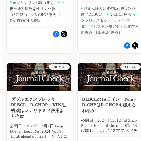
グレッシブB細胞リンパ腫のう
（PFS）、全生存期間（OS）と
ルを完了した患者は63例
#
 ホジキンリンパ腫（HL）
#
 中
療法群で24.5ヵ月、標準療法群
悪性B細胞性非ホジキンリンパ
Dilbaz ZG, et al. Eur J Haematol.
ち、免疫組織化学でMYC陽性
した。 主な結果は以下のとお
（80％）、レジメン全体の平均
#
 びまん性大細胞型B細胞リンパ
枢神経系原発悪性リンパ腫
で20.2ヵ月であった（p＝
腫の1つである。PMBCLは、結
2024 Jul 31. [Epub ahead of
かつBCL2陽性を有するダブル
り。 ・R-CHOPを開始した39例
相対総用量中央値は97％
腫（DLBCL）
#
 R-CHOP療法
#
0.023）。 ・同様に、平均PFS
節性硬化型の古典的ホジキンリ
（PCNSL）
#
 R-CHOP療法
#
print]▶https://hpcr.jp/app/articl
エクスプレッサーリンパ腫
中、25例にブリナツモマブが投
（IQR：82〜100）、平均相対
は、メトホルミン併用療法群で
ンパ腫（cHL）と、臨床的およ
血液内科 Pro（血液内科医限
（DEL）は、びまん性大細胞型
ツシジノスタット（ハイヤス
DA-EPOCH-R療法
与された。 ・ブリナツモマブ
用量強度中央値は97％（IQR：
25.91ヵ月、標準療法群で19.81
び生物学的特徴が類似している
定）へ ※「血液内科 Pro」は血
B細胞リンパ腫（DLBCL）の約
タ）
#
 ヒストン脱アセチル化酵素
導入後、CR 5例（20％）、部
88〜100）であった。 ・フォロ
ヵ月（p＝0.002）、平均OSは、
といわれている。cHLでは、中
液内科医専門のサービスとなっ
20〜30％に認められる。しか
阻害薬（HDAC阻害薬）
分奏効（PR）4例（16％）、安
ーアップ期間中央値は35.5ヵ
メトホルミン併用療法群で
枢神経系（CNS）再発は非常に
ております。他診療科の先生は
し、DELに対する最も効果的な
定（SD）6例（24％）であっ
月、2年OSは68％（95％CI：
27.39ヵ月、標準療法群で23.8
稀であるといわれており、
引き続き「知見共有」をご利用
治療戦略は、いまだ明らかにな
た。 ・フル解析セットにおけ
55.6〜77.4）、2年無増悪生存
ヵ月であった（p＝0.013）。 ・
PMBCLのCNS再発も、少ない
ください。新規会員登録はこち
っていない。中国・四川大学の
る全奏効（OR）率は46％（18
率（PFS）は60.0％（95％CI：
奏効と再発の多変量解析では、
と予想される。米国・メイヨー
ら
Xi Chen氏らは、DEL治療にお
例）、14例（36％）はCRを達
47.7〜70.3）。 ・OS中央値は
メトホルミンの使用は、CRと
クリニックのIzel Okcu氏らは、
けるR-CHOP療法と新規ヒスト
成した。 ・治療中に発生した
72ヵ月（95％CI：35〜未
再発の独立した予後因子である
標準的な化学療法で治療を行っ
ン脱アセチル化酵素阻害剤
すべてのグレードの主な有害事
達）、PFS中央値は40ヵ月
ことが示唆された。 著者ら
たPMBCL患者におけるCNS再
（HDAC阻害薬）との併用によ
DLBCL
DLBCL
象は、発熱（36％）、貧血
（95％CI：20.4〜未達）であっ
は「R-CHOP＋メトホルミン併
発の発生頻度を調査するため、
る有効性を評価するため、レト
（24％）、リンパ球減少
た。 ・全奏効率（ORR）は
用療法は、許容可能な安全性プ
単施設レトロスペクティブ研究
ロスペクティブ研究を実施し
（24％）であった。 ・サイト
76％（79例中61例）、完全奏
ロファイルを有し、DLBCL患
を実施した。Clinical
た。Therapeutic Advances in
カイン放出症候群（グレード
効（CR）は71％（79例中56
者の臨床アウトカム改善に寄与
Lymphoma, Myeloma &
Hematology誌2024年10月28日
1〜2）は16％、神経毒性は
例）。 ・死亡は79例中34例
する可能性が示唆された」とし
Leukemia誌オンライン版2024
号の報告。 対象は、DEL患者
20％で認められた。 著者ら
（43％）でみられ、内訳は病勢
ている。 （エクスメディオ
年8月2日号の報告。 対象
62例（2016年12月〜2020年12
は「DLBCLへの転換をきたし
進行17例、治療関連死亡5例で
ダブルエクスプレッサー
DLBCLの1stライン、Pola＋
鷹野 敦夫） 原著論文はこちら
は、メイヨークリニックで診察
月）。すべての患者に対し、
たRichter症候群に対するブリナ
あった。 ・1つ以上の重篤な有
DLBCL、R-CHOP＋BTK阻
R-CHPはR-CHOPを超えら
Hegazy A, et al. Asian Pac J
された新規PMBCL患者154例
HDAC阻害薬＋R-CHOP療法に
ツモマブ治療は、主要エンドポ
害事象が認められた患者の割合
Cancer Prev. 2024; 25: 2351-
（平均年齢：38歳[範囲：18〜
害薬はレナリドミド併用よ
れるか
よる第1選択治療を実施した。
イントを達成する抗腫瘍効果と
は67％。 ・最も一般的な有害
2359.▶https://hpcr.jp/app/article/abstract/pubmed/39068568
77]、女性の割合：60％、65歳
り有効
短期的な有効性、生存状況、副
許容可能な毒性を示した」とし
事象は、感染症と下痢であり、
公開日：2024年12月24日 Zhao
血液内科 Pro（血液内科医限
以上の割合：8％[12例]）。CNS
作用を調査し、予後因子の分析
ている。 （エクスメディオ
そのほとんどがグレード1〜2で
P, et al. Hematol Oncol. 2025; 43:
定）へ ※「血液内科 Pro」は血
再発率は、競合リスクモデルを
公開日：2024年12月9日 Feng
を行った。 主な結果は以下の
鷹野 敦夫） 原著論文はこちら
あった。 ・健康関連QOLは、
e70017. ポラツズマブ ベドチ
液内科医専門のサービスとなっ
用いて算出し、死亡を競合リス
D, et al. Leuk Res. 2024 Nov 9.
とおり。 ・対象患者の年齢中
Guieze R, et al. Nat Commun.
時間経過とともに改善が認めら
ン併用R-CHP（Pola-R-CHP）療
ております。他診療科の先生は
クとみなした。 主な結果は以
[Epub ahead of print] ダブルエ
央値は53.9歳（範囲：19〜
2024; 15:
れた。 （エクスメディオ 鷹
法は、国際共同第III相ランダム
引き続き「知見共有」をご利用
下のとおり。 ・対象患者に対