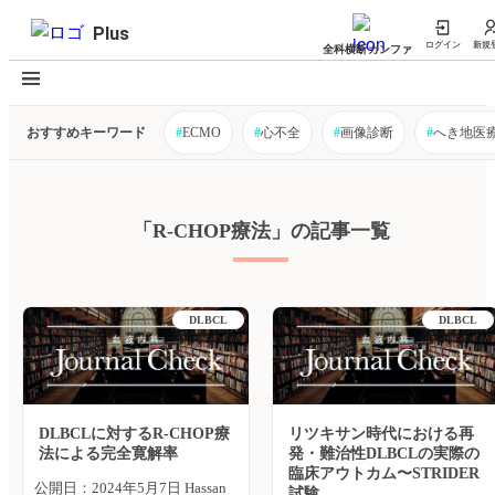
Plus
ログイン
新規
全科横断カンファ
おすすめキーワード
#
ECMO
#
心不全
#
画像診断
#
へき地医
「R-CHOP療法」の記事一覧
DLBCL
DLBCL
DLBCLに対するR-CHOP療
リツキサン時代における再
法による完全寛解率
発・難治性DLBCLの実際の
臨床アウトカム〜STRIDER
公開日：2024年5月7日 Hassan
試験