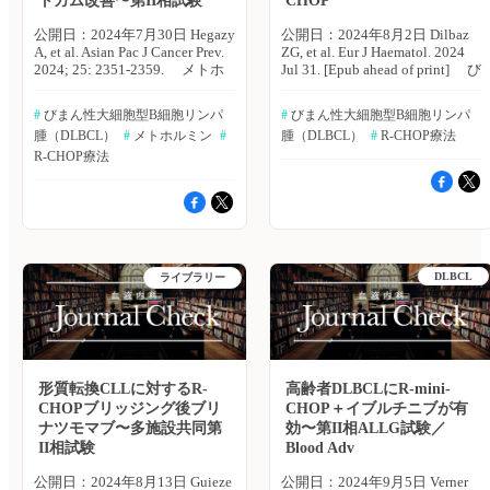
トカム改善〜第II相試験
CHOP
DLBCL患者95例（男性：55
134例（34.4％）であった。内
例、女性：40例）。人口統計学
訳は、再発した患者46例
公開日：2024年7月30日 Hegazy
公開日：2024年8月2日 Dilbaz
的特徴、罹病期間、CRに関す
（11.8％）、難治性と判断され
A, et al. Asian Pac J Cancer Prev.
ZG, et al. Eur J Haematol. 2024
るデータは、事前に定義したデ
た患者88例（22.6％）。 ・サル
2024; 25: 2351-2359. メトホ
Jul 31. [Epub ahead of print] び
ータ収集フォームを用いて収集
ベージ療法で最も多く採用され
ルミンは、さまざまな腫瘍に対
まん性大細胞型B細胞リンパ腫
した。 主な結果は以下のとお
たのは、プラチナベースのレジ
し抗腫瘍効果を示すことが報告
（DLBCL）は、最も一般的な
り。 ・R-CHOPによるCR達成
#
 びまん性大細胞型B細胞リンパ
#
 びまん性大細胞型B細胞リンパ
メンで38例（28.4％）、次いで
されている。びまん性大細胞型
リンパ腫であり、年齢とともに
率は、84.2％（80例）であっ
腫（DLBCL）
#
 メトホルミン
#
腫（DLBCL）
#
 R-CHOP療法
レナリドミド14例（10.4％）で
B細胞リンパ腫（DLBCL）にお
発症率は増加する。80歳以上の
た。 ・年齢分布に関しては、
あった。 ・再発または病勢進
いては、第１選択の化学療法お
R-CHOP療法
DLBCL患者に対する14日毎の
45歳以下が45.3％（43例）であ
行後のOS中央値は6.7ヵ月、PFS
よび免疫療法にメトホルミンを
R-CHOP療法（R-CHOP-14）に
った。 ・罹病期間は、3ヵ月以
中央値は5.1ヵ月であった。 ・
併用することにより、臨床アウ
関するデータは十分とはいえな
内が63.2％（60例）を占めてい
再発・難治性DLBCLにおい
トカムの改善が示唆されてい
い。ドイツ・ザールラント大学
た。 ・BMIの分類では、
て、プラチナベースのレジメン
る。エジプト・Menoufia
のZelal Guel Dilbaz氏らは、80
18.5kg/m2未満が9.5％（9
で治療された患者と他のレジメ
UniversityのAmira Hegazy氏ら
歳以上のDLBCL患者を対象
例）、18.5〜24.9kg/m2が
ンで治療された患者では、全奏
は、DLBCL患者に対する標準
に、R-CHOP-14と減量R-CHOP
51.6％（49例）、25〜30kg/m2
効率（OR）、OS、PFSに有意
DLBCL
的な初期治療レジメンであるR-
ライブラリー
療法（R-mini-CHOP）の有用性
が38.9％（37例）であった。
な差は認められなかった。 ・
CHOP療法にメトホルミンを併
を比較するため、レトロスペク
著者らは「DLBCLに対するR-
多変量解析により、再発・難治
用した際の有効性を評価するた
ティブコホート研究を実施し
CHOP療法は、CR達成に有望な
性DLBCLのOSと関連している
め、プロスペクティブランダム
た。European Journal of
治療法であるが、遅発性の副作
因子として、次の3つが挙げら
化第II相試験を実施した。Asian
Haematology誌オンライン版
用に関する懸念はいまだ残存し
れた。 ●年齢：60〜80歳 ●起
Pacific Journal of Cancer
2024年7月31日号の報告。 対
ている。これらDLBCLの課題
源：胚中心B細胞型 ●転移：リ
Prevention誌2024年7月1日号の
象は、2005〜19年にドイツの2
形質転換CLLに対するR-
高齢者DLBCLにR-mini-
に対し、新規の予後バイオマー
ンパ節外転移2ヵ所未満 著者
報告。 対象は、DLBCLの組
つの三次医療センターにおいて
CHOPブリッジング後ブリ
CHOP＋イブルチニブが有
カーを検証し、代替治療アプロ
らは「リツキシマブ時代になっ
織病理学的所見が認められ、R-
R-CHOP-14またはR-mini-CHOP
ナツモマブ〜多施設共同第
効〜第II相ALLG試験／
ーチを開発し、患者アウトカム
た今もなお、再発・難治性
CHOPによる第1選択治療の基準
を行った80歳以上のDLBCL患
の改善に繋げ、世界的な負担を
II相試験
Blood Adv
DLBCLの臨床アウトカムは、
に適合し、余命6ヵ月以上、PS2
者79例。 主な結果は以下のと
軽減するためにも、継続的な研
不良であることが改めて確認さ
以下の成人患者100例。対象患
おり。 ・対象患者の年齢中央
公開日：2024年8月13日 Guieze
公開日：2024年9月5日 Verner
究努力が求められる」としてい
れた。これらを改善するために
者は、R-CHOP＋メトホルミン
値は84歳（範囲：80〜91）で