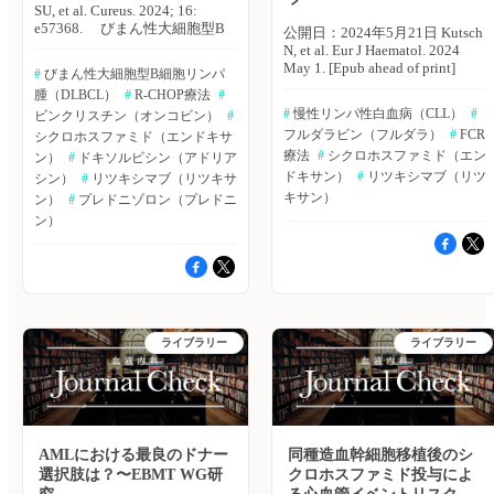
SU, et al. Cureus. 2024; 16:
e57368. びまん性大細胞型B
公開日：2024年5月21日 Kutsch
細胞リンパ腫（DLBCL）は、
N, et al. Eur J Haematol. 2024
臨床症状および治療反応が多岐
May 1. [Epub ahead of print]
#
 びまん性大細胞型B細胞リンパ
に渡り、アウトカムの予測や治
臨床試験において、慢性リンパ
腫（DLBCL）
#
 R-CHOP療法
#
療戦略の検討に課題が残る。分
性白血病（CLL）に対するフル
#
 慢性リンパ性白血病（CLL）
#
子サブタイピングや予後評価が
ビンクリスチン（オンコビン）
#
ダラビン＋シクロホスファミド
進歩したにも関わらず、
フルダラビン（フルダラ）
#
 FCR
シクロホスファミド（エンドキサ
＋リツキシマブによるFCR療法
DLBCLの最適なマネジメント
は、長期フォローアップデータ
療法
#
 シクロホスファミド（エン
ン）
#
 ドキソルビシン（アドリア
に関しては、依然として不確実
からも良好な有効性が示唆され
ドキサン）
#
 リツキシマブ（リツ
シン）
#
 リツキシマブ（リツキサ
性があり、特定の患者集団にお
ている。ドイツ・ケルン大学の
キサン）
ン）
#
 プレドニゾロン（プレドニ
ける治療反応およびアウトカム
Nadine Kutsch氏らは、ドイツ
ン）
の理解を促進するためにも、局
CLL研究グループ（GCLLSG）
所的な調査の必要性が浮き彫り
のレジストリより収集したデー
となっている。パキスタン・
タを用いて、CLL患者に対する
Hayatabad Medical Complex
FCR療法の長期データの分析を
PeshawarのSani U. Hassan氏ら
行なった。European Journal of
は、特定の成人集団においてR-
Haematology誌オンライン版
CHOP療法を受けているDLBCL
2024年5月1日号の報告。
ライブラリー
ライブラリー
患者の完全寛解（CR）率を評
FCR療法による1次治療を行な
価するため、本研究を実施し
ったCLL患者417例（臨床試験
た。Cureus誌2024年4月1日号の
以外での治療実施患者：293
報告。 本研究は、2022年8月
例、70.3％）を分析した。 主な
8日〜2023年4月8日に、パキス
結果は以下のとおり。 ・1次治
タン・Hayatabad Medical
療からの観察期間の中央値は、
Complexの腫瘍内科で実施し
AMLにおける最良のドナー
同種造血幹細胞移植後のシ
95.8ヵ月（四分位範囲：58.7〜
た。対象は、治療歴を有する患
126.8）であった。 ・GCLLSG
選択肢は？〜EBMT WG研
クロホスファミド投与によ
者を除く20〜70歳の新規
レジストリでデータ収取を開始