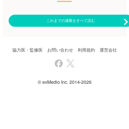
慢性GVHDの発生率、再発率に
た患者と定義した。 主な結果
生存期間（DFS）の改善との関
違いが認められた」と報告し
は以下のとおり。 ・造血幹細
連が認められた。 ・ハプロ移
た。 （鷹野 敦夫） 原著論文は
胞動員レジメンの内訳は、シク
植を受けたレシピエントは、
こちら Ulas T, et al. Transfus
ロホスファミド＋G-CSFが85例
MSDと同様のOSとの関連が認
これまでの連載をすべて読む
Apher Sci. 2024 Dec 17. [Epub
（74％）、G-CSF＋プレリキサ
められたが、PTCyのMUDから
ahead of
ホルが28例（24％）、G-CSFの
移植を受けたレシピエントと比
print]▶https://hpcr.jp/app/article/abstract/pubmed/39700842
みが2例（2％）。 ・初回造血
較するとOS不良であった
血液内科 Pro（血液内科医限
幹細胞動員レジメン後、CD34
（HR：1.18、95％CI：1.05〜
定）へ ※「血液内科 Pro」は血
陽性細胞数2.0×106 /kg超の
1.33、p＝0.04）。 著者らは
液内科医専門のサービスとなっ
PBSC採取を達成した患者の割
「これらの結果は、高齢レシピ
協力医・監修医
お問い合わせ
利用規約
運営会社
ております。他診療科の先生は
合は84％であった。 ・造血幹
エントの場合、高齢MSDは若年
引き続き「知見共有」をご利用
細胞動員の失敗率は16％。 ・
代替ドナーと比較し、同様の
ください。新規会員登録はこち
造血幹細胞採取の成功と有意な
OSが期待できることを示唆し
ら
相関が認められた因子は、年
ている。若年MUDが利用可能
齢、悪性リンパ腫タイプとその
な場合には、DFSの改善が患者
移植適応、化学療法治療歴、骨
に有益な結果をもたらす可能性
髄毒性を有する薬剤の使用、定
がある」と結論付けている。
© exMedio Inc. 2014-2026
常状態におけるCD34陽性細胞
（鷹野 敦夫） 原著論文はこち
数、プレリキサホルの使用であ
ら Nath K, et al. Blood Adv. 2025
った。 ・多変量解析では、プ
Mar 6. [Epub ahead of
レリキサホルの使用のみが造血
print]▶https://hpcr.jp/app/articl
幹細胞動員の成功と関連してい
血液内科 Pro（血液内科医限
た。 著者らは「とくに重度
定）へ アンケート：ご意見箱
の治療歴を有する悪性リンパ腫
※「血液内科 Pro」は血液内科
患者では、プレリキサホルの使
医専門のサービスとなっており
用により造血幹細胞動員の成功
ます。他診療科の先生は引き続
率を有意に向上させ、造血幹細
き「知見共有」をご利用くださ
胞動員レジメンによるPBSC採
い。新規会員登録はこちら