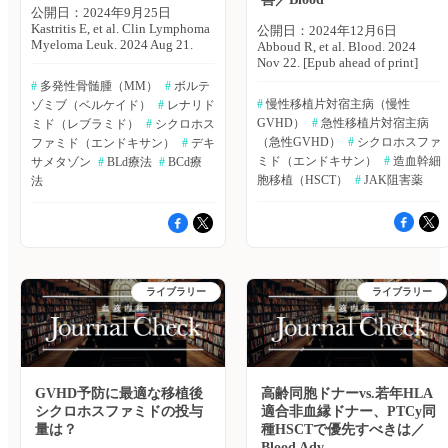
る。 （エクスメディオ 鷹野
公開日：2024年9月25日
定）へ ※「血液内科 Pro」は血
は、UD 9/10群で29％、dCBT群
（24.6％、14例）であった。 ・
敦夫） 原著論文はこちら
Kastritis E, et al. Clin Lymphoma
液内科医専門のサービスとなっ
公開日：2024年12月6日
で44％であった（p＝0.001）。
心血管イベントが発生した患者
Hassan SU, et al. Cureus. 2024;
Myeloma Leuk. 2024 Aug 21.
ております。他診療科の先生は
Abboud R, et al. Blood. 2024
・共変量で調整したのち、
は、55歳以上（64.9％ vs.
16:
[Epub ahead of print] ボルテゾ
引き続き「知見共有」をご利用
Nov 22. [Epub ahead of print]
dCBT群はUD 9/10群と比較し、
46.1％、p＝0.010）、高血圧
e57368.▶https://hpcr.jp/app/article/abstract/pubmed/38694660
ミブ＋シクロホスファミド＋デ
ください。新規会員登録はこち
造血器悪性腫瘍に対するハプロ
非再発死亡率が高く（HR：
（36.8％ vs. 18.4％、p＝
#
 多発性骨髄腫（MM）
#
 ボルテ
血液内科 Pro（血液内科医限
キサメタゾン（BCd療法）は、
ら
移植は、世界的に増加してい
2.35、95％CI：1.23〜4.48、p＝
0.001）、脂質異常症（28.1％
#
 慢性移植片対宿主病（慢性
定）へ ※「血液内科 Pro」は血
ゾミブ（ベルケイド）
#
 レナリド
抗腫瘍効果と低毒性の観点か
る。ハプロ移植における移植片
0.01）、再発発生率は同程度
vs. 11.1％、p＝0.001）の割合が
液内科医専門のサービスとなっ
GVHD）
#
 急性移植片対宿主病
ら、依然として汎用されている
ミド（レブラミド）
#
 シクロホス
対宿主病（GVHD）は、移植後
（HR：1.12、95％CI：0.67〜
高かった。 ・ハプロ移植の患
ております。他診療科の先生は
レジメンであるが、欧米では、
のシクロホスファミド投与によ
（急性GVHD）
#
 シクロホスファ
1.86、p＝0.66）、無白血病生
ファミド（エンドキサン）
#
 デキ
者では、心血管イベントが多く
引き続き「知見共有」をご利用
ボルテゾミブ＋レナリドミド＋
り改善したが、依然として生命
存割合が低く（HR：1.5、
なる傾向が認められた（68.4％
ミド（エンドキサン）
#
 造血幹細
サメタゾン
#
 BLd療法
#
 BCd療
ください。新規会員登録はこち
デキサメタゾン（BLd療法）が
を脅かす合併症の懸念は残って
95％CI：1.01〜2.23、p＝
vs. 56.8％、p＝0.083）。 ・多
胞移植（HSCT）
#
 JAK阻害薬
法
ら
広く用いられている。いずれも
いる。インターフェロン
0.47）、全生存割合（OS）が低
変量回帰分析では、心血管イベ
抗CD38モノクローナル抗体を
γ（IFNγ）やインターロイキン
かった（HR：1.66、95％CI：
ントの予測因子として高血圧
併用薬として用いているが、十
6（IL-6）は、GVHDおよびサイ
1.08〜2.55、p＝0.02）。 著
（HR：1.88、p＝0.036）、脂質
分な検出力を有するプロスペク
トカイン放出症候群（CRS）の
者らは「CR1のAML患者に対す
異常症（HR：2.20、p＝0.018）
ティブ研究において、BCd療法
病態生理学の中心に位置付けら
る移植結果では、dCBTよりも
が挙げられた。ドナーの種類に
とBLd療法を直接比較した研究
れており、これらのサイトカイ
シクロホスファミドをベースと
より、差は認められなかった
は行われていない。ギリシャ・
ンは、ヤヌスキナーゼ（JAK）
したGVHD予防を伴うUD 9/10
（ハプロ移植 vs. その他のHR：
ライブラリー
ライブラリー
アテネ国立カポディストリアン
1を介してシグナル伝達してい
の方が良好であることが示唆さ
1.33、p＝0.323）。 ・心血管イ
大学のEfstathios Kastritis氏ら
る。米国・ワシントン大学の
れた」とし「HLA適合ドナーの
ベントが発生した患者57例の死
は、リアルワールドにおける
Ramzi Abboud氏らは、ハプロ
いないAML患者には、シクロ
亡率は、12.2％であった。 ・と
BCd療法とBLd療法で治療を行
移植による合併症を軽減し、全
ホスファミドをベースとした
くに、心血管イベントの発生
った患者の臨床アウトカムを比
生存期間を向上させるため、移
GVHD予防を伴うUD 9/10が支
は、非再発死亡率（HR：
較した。Clinical Lymphoma,
植後の標準的なGVHD予防であ
持される可能性がある」とまと
2.57、p＝0.011）や全生存期間
GVHD予防に最適な移植後
高齢同胞ドナーvs.若年HLA
Myeloma & Leukemia誌オンラ
るシクロスポリンにJAK1選択
めている。 （エクスメディ
（HR：1.80、p＝0.009）に悪影
シクロホスファミドの投与
適合非血縁ドナー、PTCy同
イン版2024年8月21日号の報
的阻害薬itacitinibを併用した際
オ 鷹野 敦夫） 原著論文はこ
響を及ぼすことが示唆された。
告。 対象は、リアルワール
量は？
種HSCTで優先すべきは／
の有効性および安全性を評価し
ちら Baron F, et al. Am J Hematol.
著者らは「AML患者に対す
ドでBCd療法を行った患者690
たオープンラベル単群試験を実
2024 Aug 31. [Epub ahead of
る移植後シクロホスファミドを
Blood Adv