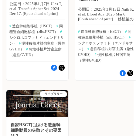
例、BLd療法を行った患者526
公開日：2025年1月7日 Ulas T,
施した。Blood誌オンライン版
print]▶https://bibgraph.hpcr.jp/abst/pubmed/39215605
用いた同種造血幹細胞移植後に
例。すべての患者の臨床アウト
et al. Transfus Apher Sci. 2024
2024年11月22日号の報告。 主
公開日：2025年3月13日 Nath K,
血液内科 Pro（血液内科医限
は、これらの合併症を抑制する
カムを比較した。 主な結果は
Dec 17. [Epub ahead of print]
な結果は以下のとおり。 ・対
et al. Blood Adv. 2025 Mar 6.
定）へ ※「血液内科 Pro」は血
ため、心血管イベントのリスク
以下のとおり。 ・BCd療法群
トルコ・University of Health
象患者は42例。移植3日前から
[Epub ahead of print] 移植後の
液内科医専門のサービスとなっ
因子を積極的に治療し、移植後
は、重度の腎機能障害、ISS-
SciencesのTurgay Ulas氏らは、
移植後100日または180日まで
シクロホスファミド（PTCy）
ております。他診療科の先生は
の心臓モニタリングを実施する
#
 造血幹細胞移植（HSCT）
#
 同
III、高カルシウム血症、LDH上
造血器悪性腫瘍患者に対する移
itacitinib 200mg/日投与を行
ベースの移植片対宿主病
引き続き「知見共有」をご利用
必要性が示唆された」としてい
#
 造血幹細胞移植（HSCT）
#
 同
種造血細胞移植（allo-HSCT）
#
昇、貧血、血小板減少、パフォ
植後シクロホスファミドの投与
い、その後漸減した。 ・
（GVHD）予防を行う場合、同
ください。新規会員登録はこち
る。 （エクスメディオ 鷹野
種造血細胞移植（allo-HSCT）
#
ーマンス不良がより多かった。
量が生着日数、移植片対宿主病
シクロホスファミド（エンドキサ
itacitinib併用によりCRSのグレ
種造血幹細胞移植（HSCT）で
ら
敦夫） 原著論文はこちら Salas
・BLd療法群は、より高齢で、
（GVHD）発生率、再発率、全
ードは低下し、すべての患者は
はHLA適合よりも若年ドナーを
シクロホスファミド（エンドキサ
ン）
#
 慢性移植片対宿主病（慢性
MQ, et al. Bone Marrow
自家移植の頻度は低く、維持療
生存率（OS）に及ぼす影響を
グレード0（22％）または
優先すべきかは、不明であっ
Transplant. 2024 Sep 14. [Epub
ン）
#
 急性移植片対宿主病（急性
GVHD）
#
 急性移植片対宿主病
法を行う割合は高かったもの
評価した。Transfusion and
1（78％）となり、グレード2以
た。オーストラリア・Icon
ahead of
GVHD）
#
 慢性移植片対宿主病
（急性GVHD）
の、導入期間は同様であった。
Apheresis Science誌オンライン
上のCRSは発生しなかった。 ・
Cancer CentreのKarthik Nath氏
print]▶https://hpcr.jp/app/articl
（慢性GVHD）
・BLd療法群は、とくに標準リ
版2024年12月17日号の報告。
一次性生着不全は認められなか
らは、50歳以上の適合同胞ドナ
血液内科 Pro（血液内科医限
スク群、腎機能障害が認められ
対象は、2018〜24年に骨髄
った。 ・移植後180日目までに
ー（MSD）または35歳以下の
定）へ ※「血液内科 Pro」は血
ない患者、高齢者において、導
破壊的前処置レジメンおよび末
グレード3〜4の急性GVHDは発
若年代替ドナーから移植を行っ
液内科医専門のサービスとなっ
入療法に対する全奏効（OR）
梢血幹細胞移植を受けた後、移
生しなかった。 ・移植後100日
た場合のPTCyベースの同種
ております。他診療科の先生は
および完全奏効（CR）/最良部
植後シクロホスファミド
目におけるグレード2の急性
HSCTレシピエントにおける臨
引き続き「知見共有」をご利用
分奏効（VGPR）率が有意に高
25mg/kg2（45例）または50
GVHDの累積発生率は21.9％。
床アウトカムを比較した。
ください。新規会員登録はこち
く（p＜0.001）、単変量解析に
mg/kg2（117例）の投与を行っ
・中等度または重度の慢性
Blood Advances誌オンライン版
ら
ライブラリー
おいても無増悪生存期間
た患者162例。生着日数、
GVHDの1年累積発生率は5％。
2025年3月6日号の報告。 デ
（PFS）およびOSの改善が認め
GVHD発生率、再発率、OSを両
・再発の2年累積発生率は
ータは、2014〜21年に国際血
られた。しかし、多変量解析で
群間で比較した。 主な結果は
14％。 ・1年OSは80％。 ・移
液骨髄移植研究センターに報告
は、PFSまたはOSについて統計
以下のとおり。 ・研究終了時
植後180の非再発死亡の累積発
されたHLA適合非血縁ドナー
学的に有意な差は認められなか
の生存率は61.1％（99例）であ
生率は8％。 著者らは「ハプ
（MUD）、HLA不適合非血縁
った。 ・主要な予測変数に関
った（25mg群：60％[27例]、
ロ移植における標準的なGVHD
ドナー（MMUD）、ハプロ血
自家HSCTにおける造血幹
して、厳密に1：1でマッチした
50mg群：61.5％[72例]）。 ・フ
予防にJAK1選択的阻害薬
縁ドナーのデータを用いた。カ
患者（両群それぞれ188例）で
ォローアップ期間中央値は
細胞動員の失敗とその要因
itacitinibを併用することは、忍
ルシニューリン阻害薬（CNI）
は、奏効率および奏効の深さに
25mg群で6.9ヵ月、50mg群で7
容性が良好で、CRS、急性
ベースの同種HSCTについて
は？