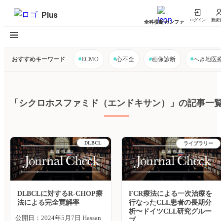
Plus
ログイン
新規
全科横断カンファ
おすすめキーワード
#
ECMO
#
心不全
#
画像診断
#
へき地医
「シクロホスファミド（エンドキサン）」の記事一
DLBCL
ライブラリー
DLBCLに対するR-CHOP療
FCR療法による一次治療を
法による完全寛解率
行なったCLL患者の長期分
析〜ドイツCLL研究グルー
公開日：2024年5月7日 Hassan
プ