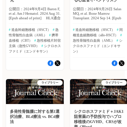
究
る心血管イベントリスク
DLBCL患者95例（男性：55
した2013年以降、FCR療法の1
例、女性：40例）。人口統計学
次治療を行なった194例
公開日：2024年9月4日 Baron F,
公開日：2024年9月26日 Salas
的特徴、罹病期間、CRに関す
（46.5％）の患者データに焦点
et al. Am J Hematol. 2024 Aug 31.
MQ, et al. Bone Marrow
るデータは、事前に定義したデ
を当てたところ、奏効率は
[Epub ahead of print] HLA適合
Transplant. 2024 Sep 14. [Epub
ータ収集フォームを用いて収集
85％、非奏効率は15％、データ
ドナーのいない急性骨髄性白血
ahead of print] スペイン・
した。 主な結果は以下のとお
が欠落していた患者は3.6％で
病（AML）患者にとって、最
Hospital Clinic de Barcelonaの
り。 ・R-CHOPによるCR達成
#
 造血幹細胞移植（HSCT）
#
 急
#
 造血幹細胞移植（HSCT）
#
 同
あった。 ・無イベント生存期
適なドナー選択肢に関しては、
Maria Queralt Salas氏らは、急性
率は、84.2％（80例）であっ
性骨髄性白血病（AML）
#
 臍帯
種造血細胞移植（allo-HSCT）
#
間（EFS）の中央値は、60.2ヵ
議論の的となっている。ベルギ
骨髄性白血病（AML）患者を
た。 ・年齢分布に関しては、
月、5年EFS率は50.6％であっ
ー・リエージュ大学のFrederic
血移植（CBT）
#
 急性移植片対宿
対象に、移植後シクロホスファ
急性骨髄性白血病（AML）
#
 シ
45歳以下が45.3％（43例）であ
た。 ・高リスク患者（IGHV変
Baron氏らは、初回完全寛解
ミドを用いた同種造血幹細胞移
主病（急性GVHD）
#
 シクロホス
クロホスファミド（エンドキサ
った。 ・罹病期間は、3ヵ月以
異なし）78例のEFSの中央値
（CR1）のAML患者を対象に、
植後の心血管イベントの発生率
ファミド（エンドキサン）
ン）
内が63.2％（60例）を占めてい
は、45.4ヵ月、5年EFS率は
造血幹細胞移植のアウトカムを
およびその予測因子を調査し
た。 ・BMIの分類では、
36.3％であった。 ・IGHV変異
比較した大規模レトロスペクテ
た。Bone Marrow
18.5kg/m2未満が9.5％（9
患者40例のEFSの中央値は、
ィブレジストリ研究の結果を報
Transplantation誌オンライン版
例）、18.5〜24.9kg/m2が
77.5ヵ月、5年EFS率は60.3％で
告した。American Journal of
2024年9月14日号の報告。 主な
51.6％（49例）、25〜30kg/m2
あった。 ・全生存期間の5年生
Hematology誌オンライン版
結果は以下のとおり。 ・対象
が38.9％（37例）であった。
存率は92.7％であった。 著者
2024年8月31日号の報告。
は、AML患者453例。 ・心血管
著者らは「DLBCLに対するR-
らは「CLLに対する1次治療と
2013〜21年までの移植でCR1の
イベントの発生率は12.3％（57
ライブラリー
ライブラリー
CHOP療法は、CR達成に有望な
してのFCR療法は、とくに
成人AML患者を対象に、ダブ
例）、発生までの中央値は52日
治療法であるが、遅発性の副作
IGHV変異患者において、EFSの
ルユニット臍帯血移植（dCBT
（IQR：13〜289）、100日時点
用に関する懸念はいまだ残存し
延長と関連していることが明ら
群）209例とシクロホスファミ
での累積発生率は7.7％、5年間
ている。これらDLBCLの課題
かとなった」としている。
ドをベースとしたGVHD予防を
の累積発生率は13.5％であっ
に対し、新規の予後バイオマー
（エクスメディオ 鷹野 敦
伴う9/10 HLA非血縁ドナー
た。 ・早期（100日以内）発生
カーを検証し、代替治療アプロ
夫） 原著論文はこちら Kutsch
（UD 9/10群）270例における移
率は7.7％、後期発生率は
ーチを開発し、患者アウトカム
多発性骨髄腫に対する第1選
シクロホスファミド＋JAK1
N, et al. Eur J Haematol. 2024
植後アウトカムを比較した。
4.8％。 ・最も多かった心血管
の改善に繋げ、世界的な負担を
択治療、BLd療法 vs. BCd療
阻害薬の予防投与でハプロ
May 1. [Epub ahead of
主な結果は以下のとおり。 ・
イベントは、心不全（31.6％、
軽減するためにも、継続的な研
法
print]▶https://hpcr.jp/app/articl
移植後のGVHD、CRSが改
グレード2〜4の急性GVHDの
18例）であり、次いで心膜合併
究努力が求められる」としてい
血液内科 Pro（血液内科医限
180日間における累性発生率
症（28.1％、16例）、不整脈
善／Blood