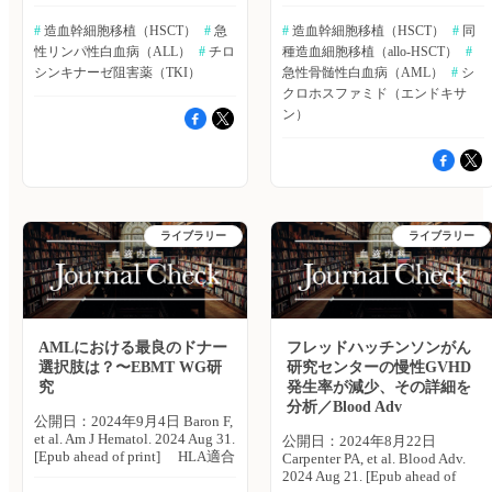
of print] フィラデルフィア染
ahead of print] スペイン・
有効性と安全性 発作性夜間ヘ
として、1次吸収を伴う1-コン
色体様急性リンパ性白血病
Hospital Clinic de Barcelonaの
モグロビン尿症（PNH）に対す
ポーネントモデルを用いた。集
#
 造血幹細胞移植（HSCT）
#
 急
#
 造血幹細胞移植（HSCT）
#
 同
（Ph-like ALL）は，B細胞性
Maria Queralt Salas氏らは、急性
るラブリズマブの2年間にわた
団薬物動態分析には、非線形混
性リンパ性白血病（ALL）
#
 チロ
種造血細胞移植（allo-HSCT）
#
ALLの高リスク群であり、従来
骨髄性白血病（AML）患者を
る長期試験の結果が報告され
合モデル、相互作用を伴う1次
の治療では予後不良である。最
シンキナーゼ阻害薬（TKI）
対象に、移植後シクロホスファ
急性骨髄性白血病（AML）
#
 シ
た。ラブリズマブを使用した
条件付き推定法を用いた。 主
適な治療結果につながらない要
ミドを用いた同種造血幹細胞移
クロホスファミド（エンドキサ
PNH患者400人以上をフォロー
な結果は以下のとおり。 ・ポ
因として、診断の難しさや標準
植後の心血管イベントの発生率
ン）
アップしたところ、輸血回避率
サコナゾールの血中濃度が
化された治療プロトコルの欠如
およびその予測因子を調査し
が80％で維持され、重篤な有害
0.5μg/mL（有効範囲）未満の患
が挙げられる。さらに、成人
た。Bone Marrow
事象の発生率も低いことが確認
者の割合は、29％であった。
Ph-like ALL患者には、同種造血
Transplantation誌オンライン版
された。European Journal of
・集団薬物動態分析では、見か
幹細胞移植（HSCT）が推奨さ
2024年9月14日号の報告。 主な
Haematology誌オンライン版
けのクリアランス（CL/F）に影
れるが、これを裏付けるデータ
結果は以下のとおり。 ・対象
2022年5月3日の報告。
響を及ぼす因子として、1年以
も限られている。ヨルダン・
は、AML患者453例。 ・心血管
≫Bibgraphで続きを読む 血液内
内のHSCT実施、下痢が5回/日
King Hussein Cancer Centerの
イベントの発生率は12.3％（57
ライブラリー
ライブラリー
科 Proへ アンケート：ご意見箱
以上、アスパラギン酸アミノト
Zaid Abdel Rahman氏らは、
例）、発生までの中央値は52日
※「血液内科 Pro」は血液内科
ランスフェラーゼが特定され
HSCTを行った第一寛解期Ph-
（IQR：13〜289）、100日時点
医専門のサービスとなっており
た。 ・ポサコナゾールのCL/F
like ALL成人患者の治療アウト
での累積発生率は7.7％、5年間
ます。他診療科の先生は引き続
は、HCST後では1.43倍、下痢
カムを、Ph陽性ALLおよびPh陰
の累積発生率は13.5％であっ
き「知見共有」をご利用くださ
中では1.26倍高かった。 著者
性ALLと比較するため、多施設
た。 ・早期（100日以内）発生
い。新規会員登録はこちら
らは「ポサコナゾールのCL/Fに
共同レトロスペクティブ研究を
率は7.7％、後期発生率は
は、HSCT、下痢、アスパラギ
AMLにおける最良のドナー
フレッドハッチンソンがん
実施した。Transplantation and
4.8％。 ・最も多かった心血管
ン酸アミノトランスフェラーゼ
選択肢は？〜EBMT WG研
研究センターの慢性GVHD
Cellular Therapy誌オンライン版
イベントは、心不全（31.6％、
が関連しており、このような場
究
発生率が減少、その詳細を
2024年9月25日号の報告。 全
18例）であり、次いで心膜合併
合、ポサコナゾールのトラフ濃
米の5つの学術センターより
症（28.1％、16例）、不整脈
分析／Blood Adv
度が治療範囲を下回る可能性が
公開日：2024年9月4日 Baron F,
ALL患者のHSCTの焦点を当て
（24.6％、14例）であった。 ・
ある。血液疾患患者における深
et al. Am J Hematol. 2024 Aug 31.
公開日：2024年8月22日
たデータを収集した。対象は、
心血管イベントが発生した患者
在性真菌感染症は、生命を脅か
[Epub ahead of print] HLA適合
Carpenter PA, et al. Blood Adv.
2006〜21年に第一寛解期で
は、55歳以上（64.9％ vs.
す可能性があるため、注意深く
ドナーのいない急性骨髄性白血
2024 Aug 21. [Epub ahead of
HSCTを行った患者673例とし
46.1％、p＝0.010）、高血圧
モニタリングを行う必要があ
病（AML）患者にとって、最