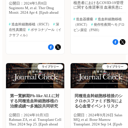
植患者におけるCOVID-19管理
公開日：2024年5月8日
に関する推奨事項 血液疾患に
Sugimoto M, et al. Ther Drug
おけるCOVID-19感染は急性白
Monit. 2024 Apr 4. [Epub ahead
血病、ハイリスク骨髄異形成症
of print] ポサコナゾールは、
#
 造血器腫瘍
#
 造血幹細胞移植
候群、造血細胞移植および
深在性真菌感染症の治療と予防
#
 造血幹細胞移植（HSCT）
#
 深
（HSCT）
#
 発作性夜間ヘモグロ
CAR-T細胞療法後の高い死亡率
に不可欠な薬剤の1つである。
在性真菌症
#
 ポサコナゾール（イ
と関連している。白血病におけ
ビン尿症（PNH）
ポサコナゾールの薬物動態に
る欧州感染症会議（ECIL）
は、性別、体重、総血清タンパ
クサフィル）
は、血液悪性腫瘍患者における
ク質、食事摂取量、重度の粘膜
COVID-19管理に関する推奨事
炎など、いくつかの因子が影響
項を報告した。Leukemia誌オン
を及ぼす。しかし、造血幹細胞
ライン版2022年4月29日の報
移植（HSCT）におけるポサコ
告。 ≫Bibgraphで続きを読む
ナゾールの薬物胴体に影響を及
同種造血幹細胞移植に対する喫
ぼすさまざまな因子との関連性
煙の臨床的影響～横浜市大血液
は、よくわかっていなかった。
ライブラリー
ライブラリー
グループ これまで、allo-HSCT
京都大学の杉本 充弘氏らは、
の臨床転帰に対する喫煙の影響
HSCTレシピエントおよび非移
に関するデータは限られてい
植例の血液疾患患者におけるポ
た。横浜市大血液グループ
サコナゾールの薬物動態に影響
（YACHT）は、allo-HSCTを行
を及ぼす因子を調査した。
った血液疾患患者608例をレト
Therapeutic Drug Monitoring誌
第一寛解期Ph-like ALLに対
同種造血幹細胞移植後のシ
ロスペクティブに調査した。そ
オンライン版2024年4月4日号
する同種造血幹細胞移植の
クロホスファミド投与によ
の結果、喫煙と慢性GVHDとの
の報告。 本研究は、単一施
治療成績〜多施設共同研究
る心血管イベントリスク
相関が確認された。Bone
設レトロスペクティブ研究とし
Marrow Transplantation誌オンラ
て実施された。対象は、真菌感
公開日：2024年10月3日
公開日：2024年9月26日 Salas
イン版2022年5月3日の報告。
染症の予防薬として経口ポサコ
Rahman ZA, et al. Transplant Cell
MQ, et al. Bone Marrow
≫Bibgraphで続きを読む PNHに
ナゾールを投与した日本人入院
Ther. 2024 Sep 25. [Epub ahead
Transplant. 2024 Sep 14. [Epub
対するラブリズマブの長期的な
患者42例。構造薬物動態モデル