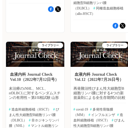
26％にまで減少が認められた。
こちら Rahman ZA, et al.
の心臓モニタリングを実施する
年後フォローアップ結果が報告
細胞型B細胞リンパ腫
造血幹細胞移植（HSCT）前処
0.01）、再発発生率は同程度
・小児生存患者502例における
Transplant Cell Ther. 2024 Sep
必要性が示唆された」としてい
された。その結果はどうだった
置レジメンとして高用量化学療
（DLBCL）
#
 同種造血細胞移植
（HR：1.12、95％CI：0.67〜
分析では、2013年以降の
25. [Epub ahead of
る。 （エクスメディオ 鷹野
のか。Blood Advances誌オンラ
法を行った血液疾患患者におけ
1.86、p＝0.66）、無白血病生
（allo-HSCT）
cGVHD-ISの発生率は10％未満
print]▶https://hpcr.jp/app/article/abstract/pubmed/39332807
敦夫） 原著論文はこちら Salas
イン版2022年6月23日号の報
る制吐薬による予防効果の有効
存割合が低く（HR：1.5、
であった。 ・非悪性疾患で移
血液内科 Pro（血液内科医限
MQ, et al. Bone Marrow
告。 ≫Bibgraphで続きを読む
性および安全性を評価するた
95％CI：1.01〜2.23、p＝
植を行った成人および小児生存
定）へ ※「血液内科 Pro」は血
Transplant. 2024 Sep 14. [Epub
30年間でALLに対するallo-
め、システマティックレビュー
0.47）、全生存割合（OS）が低
患者305例では、cGVHDの発生
液内科医専門のサービスとなっ
ahead of
HSCTの治療成績はどう変わっ
を実施した。European Journal
かった（HR：1.66、95％CI：
率により大きな変動が認めら
ております。他診療科の先生は
print]▶https://hpcr.jp/app/articl
たのか 同種造血細胞移植（allo-
of Haematology誌オンライン版
1.08〜2.55、p＝0.02）。 著
れ、2016年以降は20％未満で
引き続き「知見共有」をご利用
血液内科 Pro（血液内科医限
HSCT）は、成人の急性リンパ
2024年7月29日号の報告。
者らは「CR1のAML患者に対す
あった。 ・造血幹細胞移植を
ください。新規会員登録はこち
定）へ ※「血液内科 Pro」は血
性白血病（ALL）に対する有望
PubMed、EMBASE、
る移植結果では、dCBTよりも
ライブラリー
ライブラリー
行った時期が5年進むごとに、
ら
液内科医専門のサービスとなっ
な治療法である。ここ30年間で
ClinicalTrials.gov、Cochraneデ
シクロホスファミドをベースと
cGVHDの原因別HRは27％低下
ております。他診療科の先生は
その治療成績にどのような変化
ータベースより包括的に検索
したGVHD予防を伴うUD 9/10
した（未調整HR：0.73、
引き続き「知見共有」をご利用
が見られたのか。Blood
し、制吐薬による予防に関する
の方が良好であることが示唆さ
95％CI：0.68〜0.78、p＜
ください。新規会員登録はこち
Advances誌オンライン版2022
ランダム化比較試験（RCT）お
れた」とし「HLA適合ドナーの
0.0001）。この関連は、cGVHD
ら
年6月23日号の報告。
よびシステマティックレビュー
いないAML患者には、シクロ
の減少につながる可能性あるさ
≫Bibgraphで続きを読む 多発性
を特定した（英語、フランス
ホスファミドをベースとした
まざまな因子（年齢、ドナー/
血液内科 Journal Check
血液内科 Journal Check
骨髄腫に対するDARA＋
語、イタリア語、スペイン語に
GVHD予防を伴うUD 9/10が支
幹細胞ソース、人種、性別、コ
Vol.10（2022年7月12日号）
Vol.12（2022年7月26日号）
CyBorD、3年間のフォローアッ
よる研究）。システマティック
持される可能性がある」とまと
ンディショニング強度、GVHD
プ結果 新規および再発の多発
レビューは、PRISMAガイドラ
めている。 （エクスメディ
予防など）で調整した後でも同
未治療のiNHL、MCL、
再発難治性びまん性大細胞型B
性骨髄腫患者に対するダラツム
インに準拠し、実施した。 主
オ 鷹野 敦夫） 原著論文はこ
様であり、HRは
rrDLBCLに対するベンダムスチ
細胞リンパ腫に対する4つの新
マブ＋シクロホスファミド／ボ
な結果は以下のとおり。 ・8件
ちら Baron F, et al. Am J Hematol.
0.81（95％CI：0.75〜0.87、p＜
ンの有用性～第I/II相試験 山形
規薬剤による全生存期間の比較
ルテゾミブ／デキサメタゾン
のRCTを分析に含めた。 ・評
2024 Aug 31. [Epub ahead of
0.0001）であった。 ・cGVHD
大学の石澤 賢一先生らは、未
再発難治性びまん性大細胞型B
（DARA＋CyBorD）治療の有
価された制吐薬は、5-HT3受容
print]▶https://bibgraph.hpcr.jp/abst/pubmed/39215605
の減少は、人口動態の変化や
治療の低悪性度B細胞非ホジキ
細胞リンパ腫治療薬
効性・安全性を評価したLYRA
体拮抗薬による単剤療法から、
血液内科 Pro（血液内科医限
#
 造血幹細胞移植（HSCT）
#
 び
#
 covid-19
#
 多発性骨髄腫
cGVHD低下が期待される移植
ンリンパ腫（iNHL）、マント
Tafasitamab（タファシタマ
試験の36ヵ月フォローアップ後
オランザピン、NK1受容体拮抗
定）へ ※「血液内科 Pro」は血
アプローチの使用率増加などの
まん性大細胞型B細胞リンパ腫
（MM）
#
 インフルエンザ
#
 造
ル細胞リンパ腫（MCL）、再
ブ）、Loncastuximab
の最終解析結果が報告された。
薬、5-HT3受容体拮抗薬、コル
液内科医専門のサービスとなっ
普及が考えられるが、これを完
発難治性びまん性大細胞型B細
（DLBCL）
#
 非ホジキンリンパ
tesirine（ロンカスツキシマブ
血幹細胞移植（HSCT）
#
 びまん
Leukemia & Lymphoma誌オンラ
チコステロイドを含む併用療法
ております。他診療科の先生は
全に説明することは困難であっ
胞リンパ腫（rrDLBCL）に対す
テシリン）、ポラツズマブベド
腫（NHL）
#
 マントル細胞リン
性大細胞型B細胞リンパ腫
イン版2022年6月22日号の報
まで多岐にわたっていた。 ・3
引き続き「知見共有」をご利用