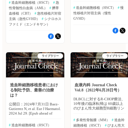
print] 2005年以降、フレッド
た。 主な結果は以下のとお
（36.8％ vs. 18.4％、p＝
#
 造血幹細胞移植（HSCT）
#
 急
る」としている。 （エクスメ
適なドナー選択肢に関しては、
ハッチンソンがん研究センター
り。 ・対象患者673例のうち、
0.001）、脂質異常症（28.1％
ディオ 鷹野 敦夫） 原著論文
#
 造血幹細胞移植（HSCT）
#
 慢
性骨髄性白血病（AML）
#
 臍帯
議論の的となっている。ベルギ
における慢性移植片対宿主病
Ph-like ALLが83例（12.3％）、
vs. 11.1％、p＝0.001）の割合が
はこちら Sugimoto M, et al. Ther
性移植片対宿主病（慢性
ー・リエージュ大学のFrederic
血移植（CBT）
#
 急性移植片対宿
（cGVHD）の発生率は、着実
Ph陽性ALLが271例
高かった。 ・ハプロ移植の患
Drug Monit. 2024 Apr 4. [Epub
Baron氏らは、初回完全寛解
に減少している。この現象をよ
GVHD）
（40.3％）、Ph陰性ALLが319
主病（急性GVHD）
#
 シクロホス
者では、心血管イベントが多く
ahead of
（CR1）のAML患者を対象に、
り理解するため、米国・フレッ
例（47.4％）。 ・第一寛解期
なる傾向が認められた（68.4％
ファミド（エンドキサン）
print]▶https://hpcr.jp/app/article/abstract/pubmed/38648638
造血幹細胞移植のアウトカムを
ドハッチンソンがん研究センタ
Ph-like ALL患者に対するHSCT
vs. 56.8％、p＝0.083）。 ・多
血液内科 Pro（血液内科医限
比較した大規模レトロスペクテ
ーのPaul A. Carpenter氏らは、
後の治療アウトカムは、Ph陰性
変量回帰分析では、心血管イベ
定）へ ※「血液内科 Pro」は血
ィブレジストリ研究の結果を報
2005〜19年の生存患者3,066例
ALL患者と同等であり、3年全
ントの予測因子として高血圧
液内科医専門のサービスとなっ
告した。American Journal of
を対象に、造血幹細胞移植を行
生存率（OS：66％ vs. 59％、p
（HR：1.88、p＝0.036）、脂質
ております。他診療科の先生は
Hematology誌オンライン版
った時期を関数として、全身免
＝0.1）、無増悪生存期間
異常症（HR：2.20、p＝0.018）
引き続き「知見共有」をご利用
2024年8月31日号の報告。
疫抑制療法を必要とする
（PFS：59％ vs. 54％、p＝
が挙げられた。ドナーの種類に
ください。新規会員登録はこち
2013〜21年までの移植でCR1の
cGVHD（cGVHD-IS）リスクを
0.1）、再発率（22％ vs. 20％、
より、差は認められなかった
ライブラリー
ライブラリー
ら
成人AML患者を対象に、ダブ
評価した。Blood Advances誌オ
p＝0.7）に有意な差は認められ
（ハプロ移植 vs. その他のHR：
ルユニット臍帯血移植（dCBT
ンライン版2024年8月21日号の
なかった。 ・対照的に、Ph陽
1.33、p＝0.323）。 ・心血管イ
群）209例とシクロホスファミ
報告。 造血幹細胞移植を行
性ALLの治療アウトカムは、3
ベントが発生した患者57例の死
ドをベースとしたGVHD予防を
った時期とcGVHDの原因特有
年OS（75％、p＜0.001）、
亡率は、12.2％であった。 ・と
伴う9/10 HLA非血縁ドナー
のハザード比（HR）との関連
PFS（70％、p＝0.001）、再発
くに、心血管イベントの発生
（UD 9/10群）270例における移
を評価するため、未調整および
率（12％、p＝0.003）ともに良
は、非再発死亡率（HR：
造血幹細胞移植患者におけ
血液内科 Journal Check
植後アウトカムを比較した。
調整済みのCox回帰モデルを用
好であり、これはチロシンキナ
2.57、p＝0.011）や全生存期間
る制吐予防、最善の治療
Vol.8（2022年6月28日号）
主な結果は以下のとおり。 ・
いた。 主な結果は以下のとお
ーゼ阻害薬治療によるものであ
（HR：1.80、p＝0.009）に悪影
は？
グレード2〜4の急性GVHDの
り。 ・平均フォローアップ期
ると考えられる。 著者らは
響を及ぼすことが示唆された。
DLBCLに対するR-CHOP療法、
180日間における累性発生率
間は7.0年（範囲：1.0〜
「HSCTと効果的な第2選択治療
著者らは「AML患者に対す
10年後の臨床転帰は 60歳以上
公開日：2024年7月31日 Baez-
は、UD 9/10群で29％、dCBT群
17.2）。 ・全生存者における2
を組み合わせることで、Ph-like
る移植後シクロホスファミドを
のびまん性大細胞型B細胞リン
Gutierrez N, et al. Eur J Haematol.
で44％であった（p＝0.001）。
年以内に発生したcGVHD-ISの
ALLの予後不良を軽減し、有用
用いた同種造血幹細胞移植後に
パ腫（DLBCL）患者を対象に
2024 Jul 29. [Epub ahead of
・共変量で調整したのち、
発生率は、2005〜07年の45〜
な治療アウトカムをもたらす可
は、これらの合併症を抑制する
R-CHOP-14療法とR-CHOP-21療
print] スペイン・University
dCBT群はUD 9/10群と比較し、
52％から、2008〜12年の約
能性が示唆された」としてい
ため、心血管イベントのリスク
#
 多発性骨髄腫（MM）
#
 造血幹
法を比較した多施設共同フェー
Hospital Nuestra Senora de Valme
非再発死亡率が高く（HR：
40％に減少し、2017年には約
る。 （鷹野 敦夫） 原著論文は
因子を積極的に治療し、移植後
#
 造血幹細胞移植（HSCT）
細胞移植（HSCT）
#
 びまん性大
ズIIIであるLNH03-6B試験の10
のNerea Baez-Gutierrez氏らは、
2.35、95％CI：1.23〜4.48、p＝