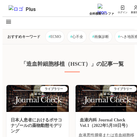
Plus
ログイン
新規
全科横断カンファ
おすすめキーワード
#
ECMO
#
心不全
#
画像診断
#
へき地医
「造血幹細胞移植（HSCT）」の記事一覧
ライブラリー
ライブラリー
日本人患者におけるポサコ
血液内科 Journal Check
ナゾールの薬物動態モデリ
Vol.1（2022年5月10日号）
ング
血液悪性腫瘍または造血細胞移