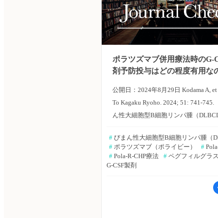
ポラツズマブ併用療法時のG-C
剤予防投与はどの程度有用な
公開日：2024年8月29日 Kodama A, et a
To Kagaku Ryoho. 2024; 51: 741-7
ん性大細胞型B細胞リンパ腫（DLBC
療では、ポラツズマブ ベドチン（Pol
#
 びまん性大細胞型B細胞リンパ腫（D
用療法が広く用いられる。Pola併用
#
 ポラツズマブ（ポライビー）
#
 Po
床試験では、90％以上の症例に対しG-
#
 Pola-R-CHP療法
#
 ペグフィルグラ
G-CSF製剤
剤が一次予防目的で投与されている
投与のメリットを調査した報告はほ
い。大阪・市立吹田市民病院の児玉 
らは、Pola併用療法時における持続型G
製剤による1次予防の有無により、発