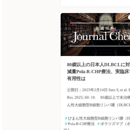
中球減少症（FN）の発生率に影響を
かを調査した。癌と化学療法2024年
報告。 主な結果は以下のとおり。 ・Pol
療法によるFN発生率は、G-CSFあり
0％、G-CSFなし群で9.5％であった。 ・
R-CHP療法によるFN発生率は、G-C
で0％、G-CSFなし群で31.2％であ
高くなる傾向が認められた。 ・Pola-
80歳以上の日本人DLBCLに
G-CSFあり群の入院期間は11日、G-C
減量Pola-R-CHP療法、実臨
群は18日であり、G-CSF予防投与に
有用性は
期間の有意な短縮が認められた（p＝
0.046）。 ・G-CSF予防投与により
公開日：2025年2月14日 Sato S, et al. 
以上の白血球減少、好中球減少の発
Res. 2025; 60: 10. 80歳以上で
少傾向が認められたが、統計学的に
ん性大細胞型B細胞リンパ腫（DLBC
は認められなかった。 ・Pola併用療
に対するポラツズマブ ベドチンとR-C
#
 びまん性大細胞型B細胞リンパ腫（D
けるG-CSF製剤の一次予防投与は、
法（リツキシマブ＋シクロホスファ
#
 Pola-R-CHP療法
#
 ポラツズマブ（
の軽減に寄与する可能性が示唆され
キソルビシン＋プレドニゾロン）の
ー）