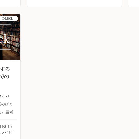
ン
及ぼす
CHOP療法のアウトカムを評価するため、レ
ら
7月号の
トロスペクティブコホート研究を実施した。
DLBCL
あ
a-BP
Hematological Oncology誌2025年1月号の報
C
群で
告。 2024年2月までにポラツズマブ ベド
Pola-
チンによる治療を1回以上行ったすべての患
P
SFあり群
者を対象に、多施設レトロスペクティブコホ
り、より
ート研究を実施した。6施設より適格患者
報
BP療法
600例（Pola-R-CHP療法群：131例、R-CHOP
対する
2
SFなし
療法群：469例）が特定された。1：2の傾向
床での
の
よる入院
スコアマッチング後、128組が生存および予
C
後分析に含また。 主な結果は以下のとお
に
グレード3
り。 ・フォローアップ期間中央値は12.8ヵ
Blood
生率に減
月、12ヵ月無増悪生存割合（PFS）は、Pola-
未治療のびま
有意な差
R-CHP療法群の方がR-CHOP療法群よりも高
L）患者
法にお
かった（90.3％ vs.84.1％、p＝0.18）。 ・分
HP療
LBCL）
に
血液毒性
子生物学的サブグループ全体で一貫したベネ
ミド＋ド
ポライビ
た。
トットが認められ、とくに進行期、全身状態
併用療法