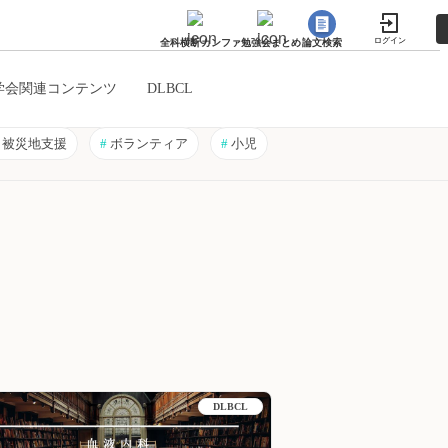
ログイン
全科横断カンファ
勉強会まとめ
論文検索
学会関連コンテンツ
DLBCL
被災地支援
#
ボランティア
#
小児
DLBCL