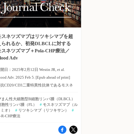
モスネツズマブはリツキシマブを超
えられるか、初発DLBCLに対する
モスネツズマブ＋Pola-CHP療法／
lood Adv
開日：2025年2月12日 Westin JR, et al.
ood Adv. 2025 Feb 5. [Epub ahead of print]
CD20/CD3二重特異性抗体であるモスネ
ツズマブは、本邦において再発・難治性濾胞
びまん性大細胞型B細胞リンパ腫（DLBCL）
性リンパ腫（FL）で承認を取得した。本剤
濾胞性リンパ腫（FL）
#
 モスネツズマブ（ル
は、びまん性大細胞型B細胞リンパ腫
スミオ）
#
 リツキシマブ（リツキサン）
#
a-R-CHP療法
（DLBCL）に対する新たな治療選択肢の1つ
としても期待され、併用療法による臨床試験
も進行している。米国・テキサス大学MDア