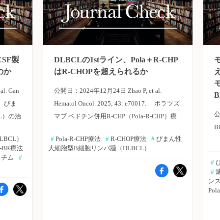
SF製
DLBCLの1stライン、Pola＋R-CHP
のか
はR-CHOPを超えられるか
l. Gan
公開日：2024年12月24日 Zhao P, et al.
B
45. びま
Hematol Oncol. 2025; 43: e70017. ポラツズ
公
L）の治
マブ ベドチン併用R-CHP（Pola-R-CHP）療
Bl
a）併
法は、国際共同第III相ランダム化二重盲検試
LBCL）
#
 Pola-R-CHP療法
#
 R-CHOP療法
#
 びまん性
抗
療法の臨
験であるPOLARIX試験に基づき、びまん性
la-BR療法
大細胞型B細胞リンパ腫（DLBCL）
CSF製
大細胞型B細胞リンパ腫（DLBCL）に対する
スチム
#
#
 
が、予防
新たな第1選択治療として承認された。しか
#
 
とんどな
し、リアルワールドにおける有効性および安
ン
Pol
暁人氏
全性に関するデータは、十分とはいえない。
-CSF
中国・天津医科大学のPeiqi Zhao氏らは、中
熱性好
国の日常診療におけるPola-R-CHP療法とR-