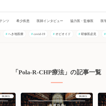
テンツ
希少疾患
医師インタビュー
協力医・監修医
医
#
へき地医療
#
covid-19
#
オピオイド
#
研修医必見
#
「Pola-R-CHP療法」の記事一覧
DLBCL
DLBCL