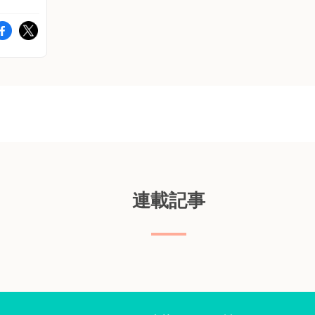
論文は
（ECOG）2以上、リンパ節外病変2以上、
安全性
ス
 Ryoho.
non-GCB-DLBCLにおいて顕著であった。 ・
奈川県・
R
完全奏効率は、Pola-R-CHP療法群の方がR-
高齢者
価
ract/pubmed/39191692
CHOP療法群よりも高かったが、統計学的に
を拡張
ス
※「血液
有意な差は認められなかった（86.8％
上の日
7
ビスとな
vs.79.7％、p＝0.09）。 ・安全性プロファイ
CHP療
群
き続き
ルは、両群間で同等であり、新たな懸念は見
ため、レ
た
規会員登
当たらなかった。 ・Pola-R-CHP療法群128例
ood
のうち、96例でゲノムシーケンス解析を実
。 対象
出
施した。結果の内訳は、MCDタイプ
la-R-
は
（25.0％）、EZBタイプ（13.5％）、複合サ
患者38
連載記事
に
ブタイプ（12.5％）、ST2タイプ
療を中止
（12.5％）、その他/分類不能（30.2％）。
療法を
少
・25％以上で認められた最も一般的な変異
度
は、PIM1、TP53、BCL-6、KMT2D、
-CHP療
SOCS1、BCL-2であった。 ・遺伝子検査の
施した。
ブ
結果では、遺伝子型やPIM1/TP53の遺伝子変
者の年