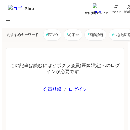
Plus
ログイン
新規
全科横断カンファ
おすすめキーワード
#
ECMO
#
心不全
#
画像診断
#
へき地医
この記事は読むにはヒポクラ会員(医師限定)へのログ
インが必要です。
会員登録
/
ログイン