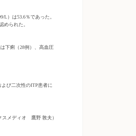


L）は53.6％であった。

認められた。

象は下痢（28例）、高血圧
よび二次性のITP患者に
クスメディオ　鷹野 敦夫）