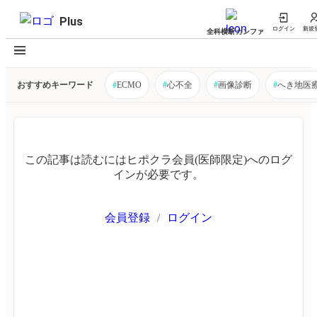
Plus
ログイン
新規
全科横断カンファ
おすすめキーワード
#
ECMO
#
心不全
#
画像診断
#
へき地医
この記事は読むにはヒポクラ会員(医師限定)へのログ
インが必要です。
会員登録
/
ログイン