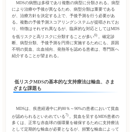
　MDSの病態は多様であり複数の病型に分類される。病型
により治療や予後が異なるため、病型分類は重要である
が、治療方針を決定する上で、予後予測を行う必要があ
る。複数の予後予測スコアリングシステムが提唱されてお
り、特徴はそれぞれ異なるが、臨床的な対応としてはMDS
6) 
を低リスクと高リスクに分類することが多い
。確定診
断、病型分類、予後予測を円滑に実施するためにも、原因
不明の貧血、出血傾向、発熱等を認める患者は、専門医へ
 低リスクMDSの基本的な支持療法は輸血、さま
ざまな課題も
　MDSは、疾患経過中に約80％～90%の患者において貧血
7) 
が認められるといわれている
。貧血を呈するMDS患者の
多くは、正常な赤血球の循環量を確保するために支持療法
として定期的な輸血が必要となるが、頻繁な輸血によって