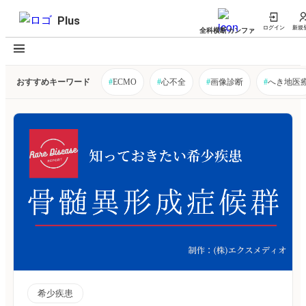
Plus
ログイン
新規
全科横断カンファ
おすすめキーワード
#
ECMO
#
心不全
#
画像診断
#
へき地医
希少疾患