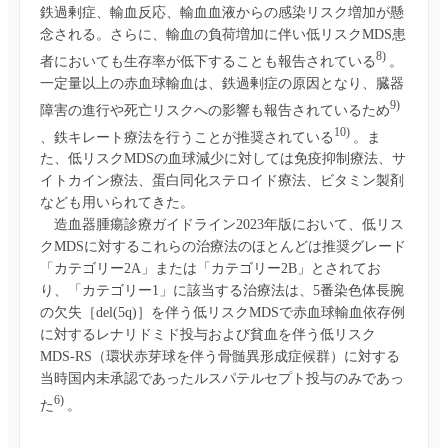
鉄過剰症、輸血反応、輸血血液からの感染リスク増加が懸
念される。さらに、輸血の負荷増加に伴い低リスクMDS患
8) 
者においても生存率が低下することも報告されている
。
一定量以上の赤血球輸血は、鉄過剰症の原因となり、臓器
9) 
障害の進行や死亡リスクへの影響も報告されているため
10) 
、鉄キレート療法を行うことが推奨されている
。ま
た、低リスクMDSの血球減少に対しては免疫抑制療法、サ
イトカイン療法、蛋白同化ステロイド療法、ビタミン製剤
なども用いられてきた。

　造血器腫瘍診療ガイドライン2023年版において、低リス
クMDSに対するこれらの治療法のほとんどは推奨グレード
「カテゴリー2A」または「カテゴリー2B」とされてお
り、「カテゴリー1」に該当する治療法は、5番染色体長腕
の欠失［del(5q)］を伴う低リスクMDSで赤血球輸血依存例
に対するレナリドミド投与および貧血を伴う低リスク
MDS-RS（環状赤芽球を伴う骨髄異形成症候群）に対する
当時国内未承認であったルスパテルセプト投与のみであっ
6) 
た