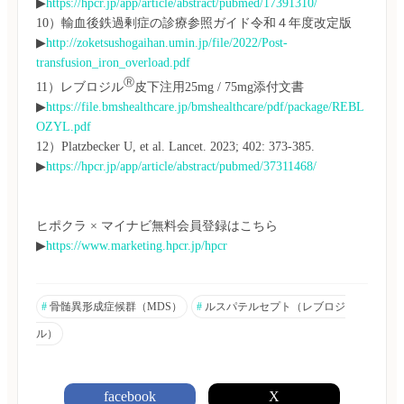
▶
https://hpcr.jp/app/article/abstract/pubmed/17391310/
10）輸血後鉄過剰症の診療参照ガイド令和４年度改定版
▶
http://zoketsushogaihan.umin.jp/file/2022/Post-
transfusion_iron_overload.pdf 
Ⓡ
11）レブロジル
皮下注用25mg / 75mg添付文書
▶
https://file.bmshealthcare.jp/bmshealthcare/pdf/package/REBL
OZYL.pdf
12）Platzbecker U, et al. Lancet. 2023; 402: 373-385. 
▶
https://hpcr.jp/app/article/abstract/pubmed/37311468/
ヒポクラ × マイナビ無料会員登録はこちら
▶
https://www.marketing.hpcr.jp/hpcr
#
 骨髄異形成症候群（MDS）
#
 ルスパテルセプト（レブロジ
ル）
facebook
X