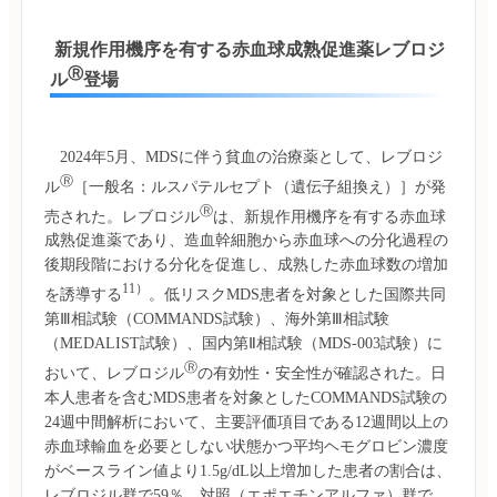
 新規作用機序を有する赤血球成熟促進薬レブロジ
Ⓡ
ル
登場
　2024年5月、MDSに伴う貧血の治療薬として、レブロジ
Ⓡ
ル
［一般名：ルスパテルセプト（遺伝子組換え）］が発
Ⓡ
売された。レブロジル
は、新規作用機序を有する赤血球
成熟促進薬であり、造血幹細胞から赤血球への分化過程の
後期段階における分化を促進し、成熟した赤血球数の増加
11）
を誘導する
。低リスクMDS患者を対象とした国際共同
第Ⅲ相試験（COMMANDS試験）、海外第Ⅲ相試験
（MEDALIST試験）、国内第Ⅱ相試験（MDS-003試験）に
Ⓡ
おいて、レブロジル
の有効性・安全性が確認された。日
本人患者を含むMDS患者を対象としたCOMMANDS試験の
24週中間解析において、主要評価項目である12週間以上の
赤血球輸血を必要としない状態かつ平均ヘモグロビン濃度
がベースライン値より1.5g/dL以上増加した患者の割合は、
レブロジル群で59％、対照（エポエチンアルファ）群で