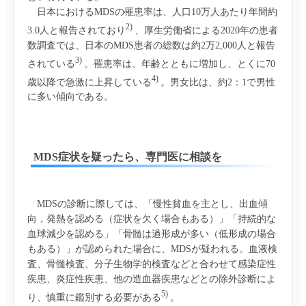
　日本におけるMDSの罹患率は、人口10万人あたり年間約
2) 
3.0人と報告されており
、厚生労働省による2020年の患者
数調査では、日本のMDS患者の総数は約2万2,000人と報告
3) 
されている
。罹患率は、年齢とともに増加し、とくに70
4) 
歳以降で急激に上昇している
。男女比は、約2：1で男性
 MDS症状を疑ったら、専門医に相談を
　MDSの診断に際しては、「慢性貧血を主とし、出血傾
向，発熱を認める（症状を欠く場合もある）」「持続的な
血球減少を認める」「骨髄は過形成が多い（低形成の場合
もある）」が認められた場合に、MDSが疑われる。血液検
査、骨髄検査、分子生物学的検査などと合わせて感染症性
疾患、炎症性疾患、他の造血器疾患などとの除外診断によ
5) 
り、慎重に鑑別する必要がある
。
