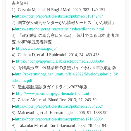
参考資料

1）Cazzola M, et al. N Engl J Med. 2020; 382: 140-151.
▶
https://hpcr.jp/app/article/abstract/pubmed/31914241/
2）国立がん研究センターがん情報サービス「がん統計」
▶
https://ganjoho.jp/reg_stat/statistics/data/dl/index.html 
3）「政府統計の総合窓口(e-Stat)」.統計で見る日本.患者調
査.令和2年度患者調査
▶
 https://www.e-stat.go.jp/
4）Chihara D, et al. J Epidemiol. 2014; 24: 469-473.
▶
 https://hpcr.jp/app/article/abstract/pubmed/25088696/
5）骨髄異形成症候群診療の参照ガイド令和 4 年度改訂版
▶
http://zoketsushogaihan.umin.jp/file/2022/Myelodysplastic_Sy
ndromes.pdf
6）造血器腫瘍診療ガイドライン2023年版 
▶
 http://www.jshem.or.jp/gui-hemali/1_6.html
7）Zeidan AM, et al. Blood Rev. 2013; 27: 243-59. 
▶
https://hpcr.jp/app/article/abstract/pubmed/23954262/
8）Malcovati L, et al. Haematologica. 2006; 91: 1588-90. 
▶
https://hpcr.jp/app/article/abstract/pubmed/17145593/
9）Takatoku M, et al. Eur J Haematol. 2007; 78: 487-94. 