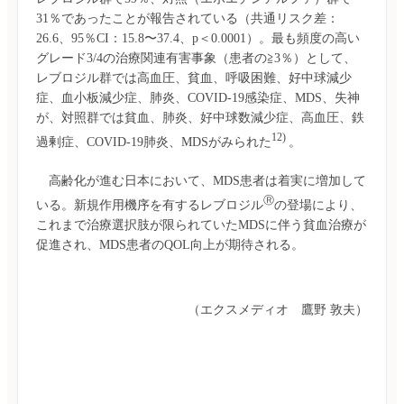
31％であったことが報告されている（共通リスク差：
26.6、95％CI：15.8〜37.4、p＜0.0001）。最も頻度の高い
グレード3/4の治療関連有害事象（患者の≧3％）として、
レブロジル群では高血圧、貧血、呼吸困難、好中球減少
症、血小板減少症、肺炎、COVID-19感染症、MDS、失神
が、対照群では貧血、肺炎、好中球数減少症、高血圧、鉄
12) 
過剰症、COVID-19肺炎、MDSがみられた
。
　高齢化が進む日本において、MDS患者は着実に増加して
Ⓡ
いる。新規作用機序を有するレブロジル
の登場により、
これまで治療選択肢が限られていたMDSに伴う貧血治療が
（エクスメディオ　鷹野 敦夫）