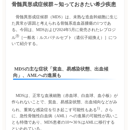
骨髄異形成症候群～知っておきたい希少疾患
　骨髄異形成症候群（MDS）は、未熟な造血幹細胞に生じ
た異常が原因と考えられる骨髄系造血器腫瘍の1つであ
る。今回は、MDSおよび2024年5月に発売されたレブロジ
Ⓡ
ル
［一般名：ルスパテルセプト（遺伝子組換え）］につ
 MDSの主な症状「貧血、易感染状態、出血傾
向」、AMLへの進展も
　MDSは、正常な血液細胞（赤血球、白血球、血小板）が
作られないことで、貧血、易感染状態、出血傾向などがみ
1) 
られ、重篤な感染症を引き起こす可能性もある
。さら
に、急性骨髄性白血病（AML）への進展の可能性が高いこ
とも特徴であり、MDS患者の10〜30％はAMLに移行する
といわれている。
