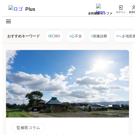
Plus
ログイン
新規
全科横断カンファ
おすすめキーワード
#
ECMO
#
心不全
#
画像診断
#
へき地医
監修医コラム