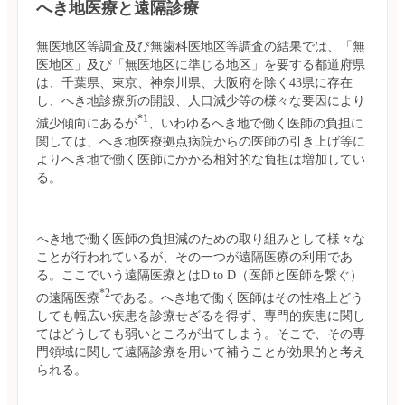
へき地医療と遠隔診療
無医地区等調査及び無歯科医地区等調査の結果では、「無
医地区」及び「無医地区に準じる地区」を要する都道府県
は、千葉県、東京、神奈川県、大阪府を除く43県に存在
し、へき地診療所の開設、人口減少等の様々な要因により
*1
減少傾向にあるが
、いわゆるへき地で働く医師の負担に
関しては、へき地医療拠点病院からの医師の引き上げ等に
よりへき地で働く医師にかかる相対的な負担は増加してい
る。
へき地で働く医師の負担減のための取り組みとして様々な
ことが行われているが、その一つが遠隔医療の利用であ
る。ここでいう遠隔医療とはD to D（医師と医師を繋ぐ）
*2
の遠隔医療
である。へき地で働く医師はその性格上どう
しても幅広い疾患を診療せざるを得ず、専門的疾患に関し
てはどうしても弱いところが出てしまう。そこで、その専
門領域に関して遠隔診療を用いて補うことが効果的と考え
られる。