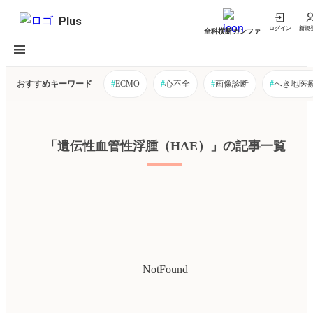
Plus
ログイン
新規
全科横断カンファ
おすすめキーワード
#
ECMO
#
心不全
#
画像診断
#
へき地医
「遺伝性血管性浮腫（HAE）」の記事一覧
NotFound