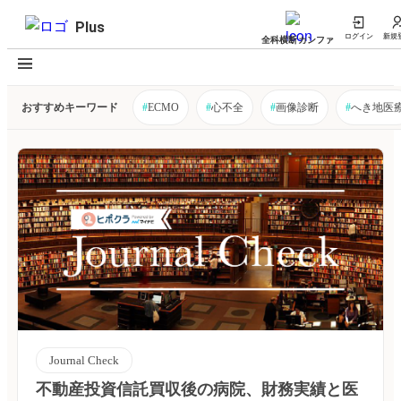
Plus
ログイン
新規
全科横断カンファ
おすすめキーワード
#
ECMO
#
心不全
#
画像診断
#
へき地医
Journal Check
不動産投資信託買収後の病院、財務実績と医