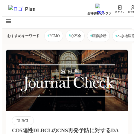
Plus
ログイン
新規
全科横断カンファ
おすすめキーワード
#
ECMO
#
心不全
#
画像診断
#
へき地医
DLBCL
CD5陽性DLBCLのCNS再発予防に対するDA-