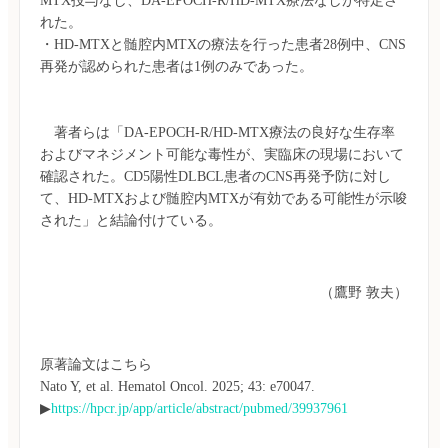
MTX投与なし、DA-EPOCH-R/HD-MTX療法なしが特定さ
れた。

・HD-MTXと髄腔内MTXの療法を行った患者28例中、CNS
　著者らは「DA-EPOCH-R/HD-MTX療法の良好な生存率
およびマネジメント可能な毒性が、実臨床の現場において
確認された。CD5陽性DLBCL患者のCNS再発予防に対し
て、HD-MTXおよび髄腔内MTXが有効である可能性が示唆
（鷹野 敦夫）
原著論文はこちら

Nato Y, et al. Hematol Oncol. 2025; 43: e70047.
▶
https://hpcr.jp/app/article/abstract/pubmed/39937961