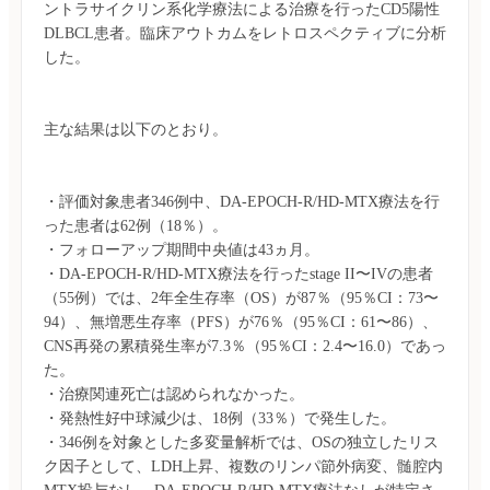
ントラサイクリン系化学療法による治療を行ったCD5陽性
DLBCL患者。臨床アウトカムをレトロスペクティブに分析
・評価対象患者346例中、DA-EPOCH-R/HD-MTX療法を行
った患者は62例（18％）。

・フォローアップ期間中央値は43ヵ月。

・DA-EPOCH-R/HD-MTX療法を行ったstage II〜IVの患者
（55例）では、2年全生存率（OS）が87％（95％CI：73〜
94）、無増悪生存率（PFS）が76％（95％CI：61〜86）、
CNS再発の累積発生率が7.3％（95％CI：2.4〜16.0）であっ
た。

・治療関連死亡は認められなかった。

・発熱性好中球減少は、18例（33％）で発生した。

・346例を対象とした多変量解析では、OSの独立したリス
ク因子として、LDH上昇、複数のリンパ節外病変、髄腔内