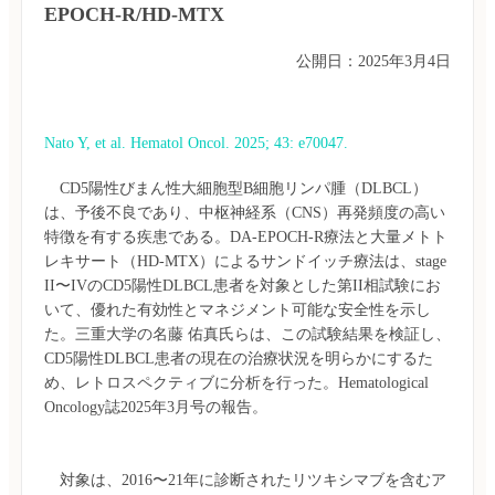
EPOCH-R/HD-MTX
公開日：2025年3月4日
Nato Y, et al. Hematol Oncol. 2025; 43: e70047.
　CD5陽性びまん性大細胞型B細胞リンパ腫（DLBCL）
は、予後不良であり、中枢神経系（CNS）再発頻度の高い
特徴を有する疾患である。DA-EPOCH-R療法と大量メトト
レキサート（HD-MTX）によるサンドイッチ療法は、stage 
II〜IVのCD5陽性DLBCL患者を対象とした第II相試験にお
いて、優れた有効性とマネジメント可能な安全性を示し
た。三重大学の名藤 佑真氏らは、この試験結果を検証し、
CD5陽性DLBCL患者の現在の治療状況を明らかにするた
め、レトロスペクティブに分析を行った。Hematological 
　対象は、2016〜21年に診断されたリツキシマブを含むア