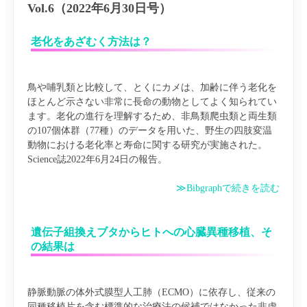
Vol.6（2022年6月30日号）
老化をあざむく方法は？
鳥や哺乳類と比較して、とくにカメは、加齢に伴う老化を
ほとんど示さない非常に長命の動物としてよく知られてい
ます。老化の進行を理解するため、非鳥類爬虫類と両生類
の107個体群（77種）のデータを用いた、野生の四肢変温
動物における老化率と寿命に関する研究が実施された。
≫Bibgraphで続きを読む
遺伝子組換えブタからヒトへの心臓異種移植、そ
の結果は
静脈動脈の体外式膜型人工肺（ECMO）に依存し、従来の
同種移植片を含む標準的な治療法の候補ではなかった非虚