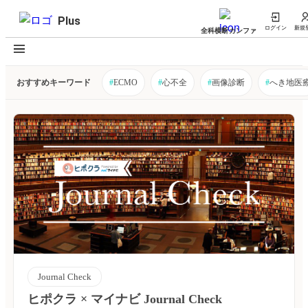
Plus
ログイン
新規
全科横断カンファ
おすすめキーワード
#
ECMO
#
心不全
#
画像診断
#
へき地医
Journal Check
ヒポクラ × マイナビ Journal Check