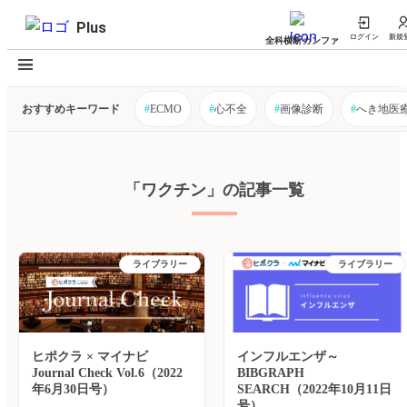
Plus
ログイン
新規
全科横断カンファ
おすすめキーワード
#
ECMO
#
心不全
#
画像診断
#
へき地医
「ワクチン」の記事一覧
ライブラリー
ライブラリー
ヒポクラ × マイナビ
インフルエンザ～
Journal Check Vol.6（2022
BIBGRAPH
年6月30日号）
SEARCH（2022年10月11日
号）