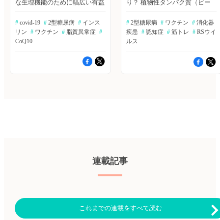
な生理機能のために幅広い有益
り？ 植物性タンパク質（ビー
対象ではない。母体のCovid-19
その効果が薄れるのか～メタ分
な効果をもたらすが、運動のモ
ガン食）が、動物性タンパク質
ワクチン接種後のSARS-CoV-2
析 Jones-Gray E, et al. Lancet
チベーションを制御するメカニ
と同程度に、レジスタンストレ
抗体の経胎盤移行が、乳児の
Respir Med. 2022 Sep 21. [Online
#
 covid-19
#
 2型糖尿病
#
 インス
#
 2型糖尿病
#
 ワクチン
#
 消化器
ズムはよくわかっていない。
ーニングによる骨格筋のリモデ
Covid-19保護効果に及ぼす影響
ahead of print] ≫Bibgraphを読
リン
#
 ワクチン
#
 脂質異常症
#
疾患
#
 認知症
#
 筋トレ
#
 RSウイ
我々は、身体活動中のドーパミ
リングをサポートできるかどう
について調査が行われた。New
む プライマリケア医がインフ
ンシグナル伝達を増強すること
CoQ10
かは不明である。著者らは、健
ルス
Engrand Journal of Medicine誌オ
ルエンザワクチン接種患者を増
によって運動パフォーマンスを
康な若年成人を対象に、10週間
ンライン版2022年6月22日の報
やすための効果的な方法は？
向上させるマウスの腸脳接続の
にわたる週5日の筋トレと高タ
告。 ≫Bibgraphで続きを読む
Patel MS, et al. Am J Health
発見について報告する。Nature
ンパク質（〜2g/kg/day）を雑
アメリカの人種間によるがん治
Promot. 2022 Oct 4. [Online
誌オンライン版2022年12月14
食または非動物性由来の食事か
療とサバイバーシップ、とくに
ahead of print] ≫Bibgraphを読
日号の報告。 ≫ヒポクラ論文
ら摂取させ、筋線維断面積
格差が大きいのは… CDCの組
む 毎日より多くの光を浴びる
検索で続きを読む 青少年の肥
（CSA）・筋肉量・筋力・筋機
織である国立衛生統計センタ
とインフルエンザワクチン接種
満にもセマグルチドは有用か？
能への影響を評価した。The
ー、米国国勢調査局のデータ、
の効果が高まる～認知症高齢者
GLP-1受容体作動薬であるセマ
Journal of Nutrition誌オンライ
NCDB（National Cancer
を対象とした研究 Munch M, et
グルチドの週1回2.4mgの皮下投
ン版2023年2月21日号の報告。
database）のデータを元に、
al. Brain Behav Immun Health.
与は、成人の肥満治療に使用さ
≫ヒポクラ論文検索で続きを読
2022年1月1日時点における、
2022; 26: 100515. ≫Bibgraphを
れるが、青少年における評価は
む ランニングシューズはやっ
人種間のがん治療とサバイバー
読む インフルエンザ菌の抗生
不足している。著者らは、少な
ぱり"NIKE"？ 従来のランニン
シップの格差を検討した。
物質薬剤耐性～フランス急性中
くとも一つの体重関連の併存疾
グシューズと比較して「NIKE
CA：A Cancer Journal for
耳炎患者調査 Taha A, et al. J
患を持つ12～18歳の過体重また
ズームX ヴェイパーフライ ネク
Clinicians誌オンライン版2022
Glob Antimicrob Resist. 2022 Oct
は肥満者を対象に、週1回セマ
スト% 2」が長距離トレーニン
連載記事
年6月23日の報告。 ≫Bibgraph
1. [Online ahead of print]
グルチド皮下投与のプラセボ対
グのパフォーマンス、運動学的
で続きを読む ARDS診療ガイド
≫Bibgraphを読む 参考：一般
照無作為化二重盲検並行群間比
パラメーター、ランニングパワ
ライン2021改訂のポイント 日
社団法人日本感染症学会 提言
較試験を行った。The New
ー、疲労に与える影響を分析し
本集中治療医学会、日本呼吸器
2022-2023年シーズンのインフ
England Journal of Medicine誌
た。European Journal of Sport
学会、日本呼吸療法医学会が合
ルエンザ対策について（医療機
2022年12月15日号の報告。 ≫
Science誌オンライン版2023年2
同で作成した「ARDS診療ガイ
関の方々へ） 知見共有へ アン
ヒポクラ論文検索で続きを読む
月23日号の報告。 ≫ヒポクラ
これまでの連載をすべて読む
ドライン2021」。本ガイドライ
ケート：ご意見箱 ※新規会員
コエンザイムQ10は脂質異常症
論文検索で続きを読む （承認
ンでは、世界で初めて小児
登録はこちら