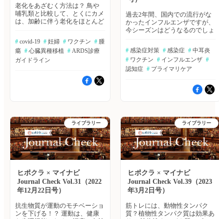
老化をあざむく方法は？ 鳥や
哺乳類と比較して、とくにカメ
過去2年間、国内での流行がな
は、加齢に伴う老化をほとんど
かったインフルエンザですが、
示さない非常に長命の動物とし
今シーズンはどうなるのでしょ
てよく知られています。老化の
うか。日本感染症学会からの提
#
 covid-19
#
 妊婦
#
 ワクチン
#
 腫
進行を理解するため、非鳥類爬
言においても「2022-2023年シ
#
 感染症対策
#
 感染症
#
 中耳炎
瘍
#
 心臓異種移植
#
 ARDS診療
虫類と両生類の107個体群（77
ーズンは、インフルエンザの流
#
 ワクチン
#
 インフルエンザ
#
種）のデータを用いた、野生の
ガイドライン
行の可能性が大きい」とされて
四肢変温動物における老化率と
います。そこで今回は、インフ
認知症
#
 プライマリケア
寿命に関する研究が実施され
ルエンザを取り上げました。イ
た。Science誌2022年6月24日の
ンフルエンザ流行による日本の
報告。 ≫Bibgraphで続きを読む
医療リソース利用状況やワクチ
遺伝子組換えブタからヒトへの
ン接種を促す方法、ワクチン効
心臓異種移植、その結果は 静
果を高める方法など注目の論文
脈動脈の体外式膜型人工肺
をご紹介します。（エクスメデ
（ECMO）に依存し、従来の同
ライブラリー
ィオ 鷹野 敦夫） 『BIBGRAPH
ライブラリー
種移植片を含む標準的な治療法
SEARCH』では、エクスメディ
の候補ではなかった非虚血性心
オが提供する文献検索サービス
筋症の57歳の男性に、ブタの心
「Bibgraph」より、注目キーワ
臓を移植した。New Engrand
ードで検索された最新論文をま
Journal of Medicine誌オンライ
とめてご紹介しています。 日
ン版2022年6月22日の報告。
本人高齢者の季節性インフルエ
ヒポクラ × マイナビ
ヒポクラ × マイナビ
≫Bibgraphで続きを読む 妊婦の
ンザによる医療リソース利用は
Journal Check Vol.31（2022
Journal Check Vol.39（2023
ワクチン接種は、乳児のCovid-
どの程度か～レトロスペクティ
年12月22日号）
年3月2日号）
19による入院のリスクを下げる
ブ研究 Hagiwara Y, et al. PLoS
か 生後6ヵ月未満の乳児は、
One. 2022; 17: e0272795.
抗生物質が運動のモチベーショ
筋トレには、動物性タンパク
Covid-19の合併症のリスクが高
≫Bibgraphを読む インフルエ
ンを下げる！？ 運動は、健康
質？植物性タンパク質は効果あ
いにもかかわらず、予防接種の
ンザワクチン接種を繰り返すと