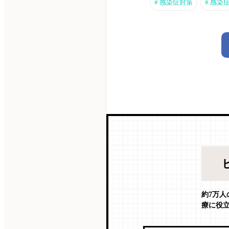
#
感染症対策
#
感染
約7万
療に役