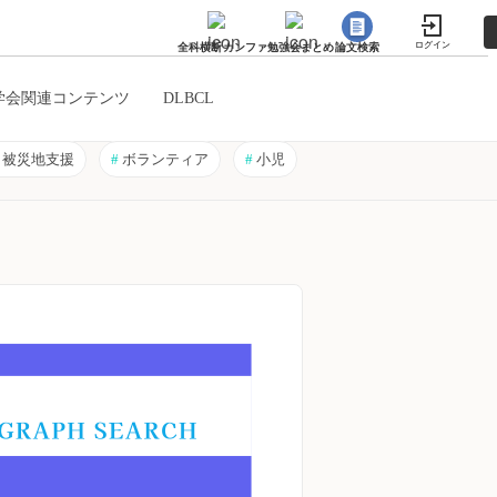
ログイン
全科横断カンファ
勉強会まとめ
論文検索
学会関連コンテンツ
DLBCL
被災地支援
#
ボランティア
#
小児