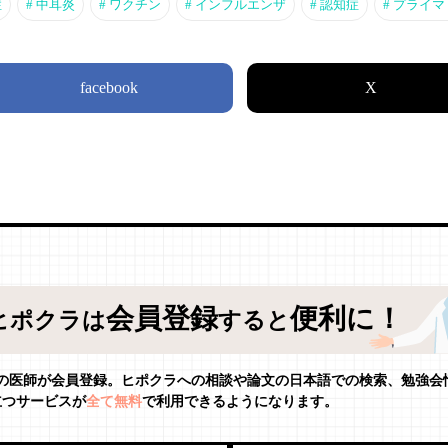
症
#
中耳炎
#
ワクチン
#
インフルエンザ
#
認知症
#
プライマ
facebook
X
会員登録
便利に！
ヒポクラは
すると
人の医師が会員登録。ヒポクラへの相談や論文の日本語での検索、勉強会
立つサービスが
全て無料
で利用できるようになります。