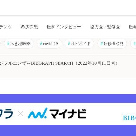
テンツ
希少疾患
医師インタビュー
協力医・監修医
医
#
へき地医療
#
covid-19
#
オピオイド
#
研修医必見
#
ンフルエンザ～BIBGRAPH SEARCH（2022年10月11日号）