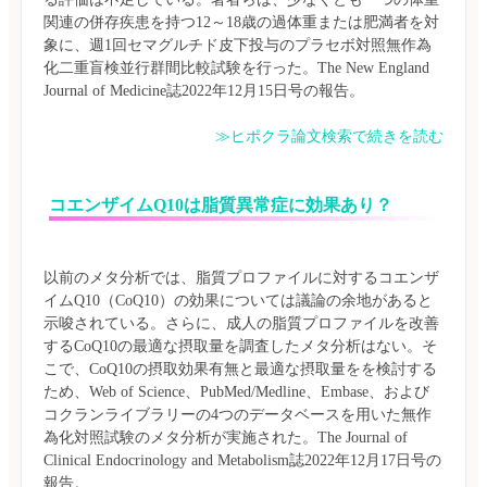
関連の併存疾患を持つ12～18歳の過体重または肥満者を対
象に、週1回セマグルチド皮下投与のプラセボ対照無作為
化二重盲検並行群間比較試験を行った。The New England 
≫ヒポクラ論文検索で続きを読む
コエンザイムQ10は脂質異常症に効果あり？
以前のメタ分析では、脂質プロファイルに対するコエンザ
イムQ10（CoQ10）の効果については議論の余地があると
示唆されている。さらに、成人の脂質プロファイルを改善
するCoQ10の最適な摂取量を調査したメタ分析はない。そ
こで、CoQ10の摂取効果有無と最適な摂取量をを検討する
ため、Web of Science、PubMed/Medline、Embase、および
コクランライブラリーの4つのデータベースを用いた無作
為化対照試験のメタ分析が実施された。The Journal of 
Clinical Endocrinology and Metabolism誌2022年12月17日号の