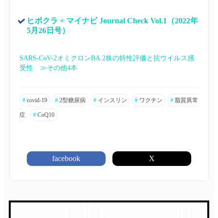
ヒポクラ × マイナビ Journal Check Vol.1（2022年
5月26日号）
SARS-CoV-2オミクロンBA.2株の特性評価と抗ウイルス感
受性　≫その他4本
#
covid-19
#
2型糖尿病
#
インスリン
#
ワクチン
#
脂質異常
症
#
CoQ10
facebook
X