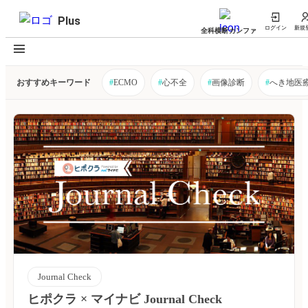
Plus
ログイン
新規
全科横断カンファ
おすすめキーワード
#
ECMO
#
心不全
#
画像診断
#
へき地医
Journal Check
ヒポクラ × マイナビ Journal Check