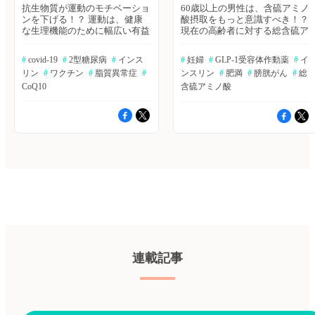
抗生物質が運動のモチベーショ
60歳以上の男性は、含硫アミノ
ンを下げる！？ 運動は、健康
酸摂取をもっと意識すべき！？
な生理機能のために幅広い有益
現在の高齢者に対する総含硫ア
な効果をもたらすが、運動のモ
ミノ酸（TSAA）の推奨摂取量
チベーションを制御するメカニ
は若年者のデータに基づいてい
#
 covid-19
#
 2型糖尿病
#
 インス
#
 妊婦
#
 GLP-1受容体作動薬
#
 イ
ズムはよくわかっていない。
るが、生理学的証拠は、高齢者
リン
#
 ワクチン
#
 脂質異常症
#
ンスリン
#
 肥満
#
 膀胱がん
#
 総
我々は、身体活動中のドーパミ
は若年者よりもTSAAの推奨摂
ンシグナル伝達を増強すること
CoQ10
取量が高いことを示唆してい
含硫アミノ酸
によって運動パフォーマンスを
る。著者らは、60歳以上の
向上させるマウスの腸脳接続の
TSAA必要量を、二相性線形混
発見について報告する。Nature
合効果モデルを使用して検討し
誌オンライン版2022年12月14
た。The American Journal of
日号の報告。 ≫ヒポクラ論文
Clinical Nutrition誌オンライン
検索で続きを読む 青少年の肥
版2023年6月23日号の報告。 ≫
満にもセマグルチドは有用か？
ヒポクラ論文検索で続きを読む
GLP-1受容体作動薬であるセマ
"つわり"に鍼治療が効く？ 妊娠
グルチドの週1回2.4mgの皮下投
中の吐き気と嘔吐（NVP）に対
与は、成人の肥満治療に使用さ
する効果的かつ安全な治療法は
れるが、青少年における評価は
不足している。著者らは、中等
不足している。著者らは、少な
度〜重度のNVPに対する鍼治
くとも一つの体重関連の併存疾
療、ドキシラミン/ピリドキシ
患を持つ12～18歳の過体重また
ン、および両者の併用療法の有
は肥満者を対象に、週1回セマ
効性と安全性を評価するため
連載記事
グルチド皮下投与のプラセボ対
に、多施設共同ランダム化二重
照無作為化二重盲検並行群間比
盲検プラセボ対照2×2要因試験
較試験を行った。The New
を行った。Annals of Internal
England Journal of Medicine誌
Medicine誌オンライン版2023年
2022年12月15日号の報告。 ≫
6月20日号の報告。 ≫ヒポクラ