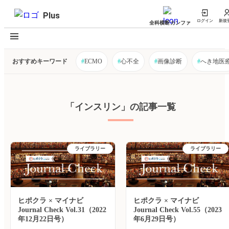
Plus
ログイン
新規
全科横断カンファ
おすすめキーワード
#
ECMO
#
心不全
#
画像診断
#
へき地医
「インスリン」の記事一覧
ライブラリー
ライブラリー
ヒポクラ × マイナビ
ヒポクラ × マイナビ
Journal Check Vol.31（2022
Journal Check Vol.55（2023
年12月22日号）
年6月29日号）