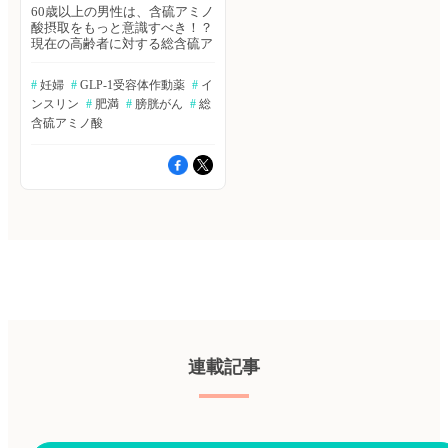
60歳以上の男性は、含硫アミノ
酸摂取をもっと意識すべき！？
現在の高齢者に対する総含硫ア
ミノ酸（TSAA）の推奨摂取量
は若年者のデータに基づいてい
#
 妊婦
#
 GLP-1受容体作動薬
#
 イ
るが、生理学的証拠は、高齢者
ンスリン
#
 肥満
#
 膀胱がん
#
 総
は若年者よりもTSAAの推奨摂
取量が高いことを示唆してい
含硫アミノ酸
る。著者らは、60歳以上の
TSAA必要量を、二相性線形混
合効果モデルを使用して検討し
た。The American Journal of
Clinical Nutrition誌オンライン
版2023年6月23日号の報告。 ≫
ヒポクラ論文検索で続きを読む
"つわり"に鍼治療が効く？ 妊娠
中の吐き気と嘔吐（NVP）に対
する効果的かつ安全な治療法は
不足している。著者らは、中等
度〜重度のNVPに対する鍼治
療、ドキシラミン/ピリドキシ
ン、および両者の併用療法の有
効性と安全性を評価するため
連載記事
に、多施設共同ランダム化二重
盲検プラセボ対照2×2要因試験
を行った。Annals of Internal
Medicine誌オンライン版2023年
6月20日号の報告。 ≫ヒポクラ