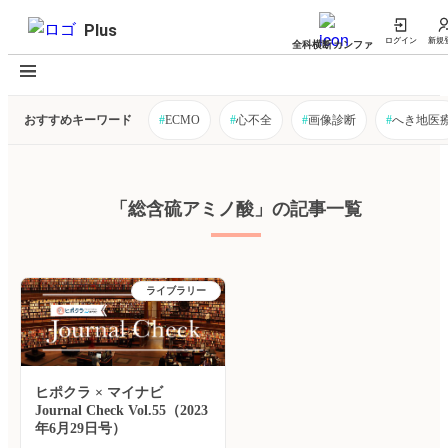
Plus
ログイン
新規
全科横断カンファ
おすすめキーワード
#
ECMO
#
心不全
#
画像診断
#
へき地医
「総含硫アミノ酸」の記事一覧
ライブラリー
ヒポクラ × マイナビ
Journal Check Vol.55（2023
年6月29日号）