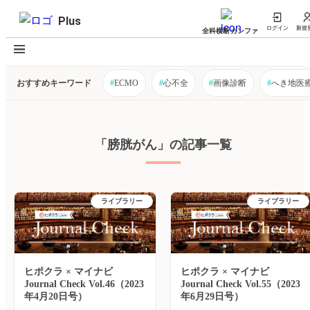
Plus
ログイン
新規
全科横断カンファ
おすすめキーワード
#
ECMO
#
心不全
#
画像診断
#
へき地医
「膀胱がん」の記事一覧
ライブラリー
ライブラリー
ヒポクラ × マイナビ
ヒポクラ × マイナビ
Journal Check Vol.46（2023
Journal Check Vol.55（2023
年4月20日号）
年6月29日号）