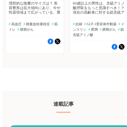
理想的な陰嚢のサイズは？ 美
60歳以上の男性は、含硫アミノ
容整形は拡大傾向にあり、今や
酸摂取をもっと意識すべき！？
性器領域まで広がっている。豊
現在の高齢者に対する総含硫ア
胸、小陰唇縮小、陰茎増大は、
ミノ酸（TSAA）の推奨摂取量
長年にわたって確立された介入
は若年者のデータに基づいてい
#
 高血圧
#
 静脈血栓塞栓症
#
 筋
#
 妊婦
#
 GLP-1受容体作動薬
#
 イ
であり、その動機については
るが、生理学的証拠は、高齢者
トレ
#
 膀胱がん
ンスリン
#
 肥満
#
 膀胱がん
#
 総
数々の研究がなされてきた。一
は若年者よりもTSAAの推奨摂
方、陰嚢縮小は新しいトレンド
取量が高いことを示唆してい
含硫アミノ酸
であるが、陰嚢の美的嗜好に関
る。著者らは、60歳以上の
する研究はまだない。著者ら
TSAA必要量を、二相性線形混
は、さまざまなサイズの陰嚢に
合効果モデルを使用して検討し
ついて、性別・年齢・外向性・
た。The American Journal of
経験への開放性・ポルノ消費量
Clinical Nutrition誌オンライン
によって好みが変化するのかを
版2023年6月23日号の報告。 ≫
調べた。Journal of Cosmetic
ヒポクラ論文検索で続きを読む
Dermatology誌オンライン版
"つわり"に鍼治療が効く？ 妊娠
2023年4月10日号の報告。 ≫ヒ
中の吐き気と嘔吐（NVP）に対
ポクラ論文検索で続きを読む
する効果的かつ安全な治療法は
個別化医療の実施で、高血圧は
不足している。著者らは、中等
どこまで改善する？ 高血圧
度〜重度のNVPに対する鍼治
は、世界的に見ても早期死亡の
療、ドキシラミン/ピリドキシ
主要な危険因子である。複数の
ン、および両者の併用療法の有
降圧薬があるが、薬物クラスを
効性と安全性を評価するため
連載記事
個別化して選択することで降圧
に、多施設共同ランダム化二重
効果が最大化するかは不明であ
盲検プラセボ対照2×2要因試験
る。著者らは、4つの異なるク
を行った。Annals of Internal
ラスの降圧薬（リシノプリル
Medicine誌オンライン版2023年
［ACE阻害薬］）、カンデサル
6月20日号の報告。 ≫ヒポクラ