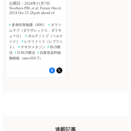
公開日：2024年11月7日
Voorhees PM, et al. Future Oncol.
2024 Oct 25. [Epub ahead of
print] Voorhees PM, et al. Lancet
Haematol. 2023; 10: e825-e837.
#
 多発性骨髄腫（MM）
#
 ダラツ
未治療で自家造血幹細胞移植
ムマブ（ダラザレックス、ダラキ
適応（HSCT）のある多発性骨
髄腫（MM）患者に対するボル
ューロ）
#
 ボルテゾミブ（ベルケ
テゾミブ＋レナリドミド＋デキ
イド）
#
 レナリドミド（レブラミ
サメタゾン（BLD療法）にダラ
ド）
#
 デキサメタゾン
#
 BLD療
ツムマブを追加したD-BLD導入
法
#
 D-BLD療法
#
 自家造血幹細
療法およびその後のダラツムマ
胞移植（auto-HSCT）
ブ＋レナリドミドによるD-L維
持療法の有効性および安全性を
検討したGRIFFIN試験が行われ
た。米国・ウェイクフォレスト
大学のPeter M. Voorhees氏ら
は、GRIFFIN試験の最終分析結
果を報告した。Future Oncology
誌オンライン版2024年10月25
日号の報告。 GRIFFIN試験
は、米国の研究センター35施設
で実施された非盲検ランダム化
実薬対照第II相試験である。対
象は、未治療で自家造血幹細胞
移植適応のある新規MM患者
（年齢：18〜70歳、ECOG PS：
連載記事
0〜2）。対象患者は、D-BLD導