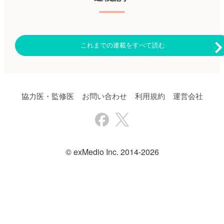
入療法（4回）＋自家HSCT＋D-
BLD強化療法（2回）＋D-L維持
療法（2年）を行ったD-BLD群
104例またはBLD導入療法（4
回）＋自家HSCT＋BLD強化療
これまでの連載をすべて読む
法（2回）＋レナリドミド単剤
維持療法（2年）を行ったBLD
群103例にランダムに割り付け
られた。主要エンドポイント
は、評価可能集団における強化
療法終了時までの厳格な完全奏
効（sCR）。副次的エンドポイ
協力医・監修医
お問い合わせ
利用規約
運営会社
ントには、完全奏効（CR）、
最良部分奏効（VGPR）、微小
残存病変（MRD）陰性化率、
無増悪生存期間（PFS）、全生
存期間（OS）などを含めた。
本報告では、アウトカム不良と
© exMedio Inc. 2014-2026
関連する患者の特徴または人工
統計学的要因、患者QOLに及ぼ
す影響についても報告した。
主な結果は以下のとおり。
【有効性】 ・フォローアップ
期間中央値は49.6ヵ月（IQR：
47.4〜52.1）。 ・D-BLD群は、
BLD群と比較し、sCR、4年
PFS、病勢進行または死亡リス
クに対するハザード比（HR）