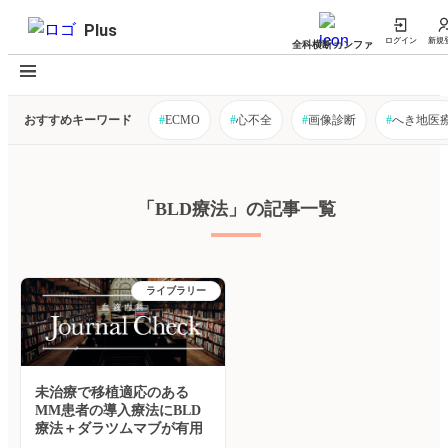
Plus
ログイン
新規
全科横断カンファ
おすすめキーワード
#
ECMO
#
心不全
#
画像診断
#
へき地医
「BLD療法」の記事一覧
ライブラリー
未治療で移植適応のある
MM患者の導入療法にBLD
療法＋ダラツムマブが有用