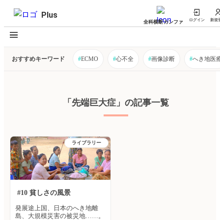
Plus
ログイン
新規
全科横断カンファ
おすすめキーワード
#
ECMO
#
心不全
#
画像診断
#
へき地医
「先端巨大症」の記事一覧
ライブラリー
#10 貧しさの風景
発展途上国、日本のへき地離
島、大規模災害の被災地……。