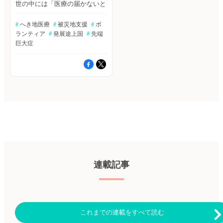
世の中には「医療の届かないと
ころ」があります。NPOジャパ
ンハートはそんなところに、無
#
 へき地医療
#
 被災地支援
#
 ボ
償で医療支援を行っています。
ランティア
#
 発展途上国
#
 先端
ボランティアとして参加した医
療従事者が、現地での活動内容
巨大症
などを報告します。 長期ボラ
ンティア医師（活動地：ミャン
マー） 「木村さん、暗いとこ
ろにおると、明るいところはよ
う見えるやろ。でもな。明るい
ところにおったら、暗いところ
は全然見えへん。 明るいとこ
ろにおって、暗いところを見よ
う思うたら『見よう』と思わ
な、見えへんのや」 『「みん
なの学校」が教えてくれたこ
と』 木村泰子 バブル崩壊
後、日本はどんどん貧しくな
り、その斜陽化には止まる気配
がない。 一方、ミャンマーは
連載記事
どうだろうか？ ILO（国際労働
機関）の統計調査によれば、
2018年のミャンマー人の平均月
収は203,091 MMK（15,492
円）であった。同年の日本の平
均月収306,200 円と比較すれ
これまでの連載をすべて読む
ば、ミャンマー人の月収は日本