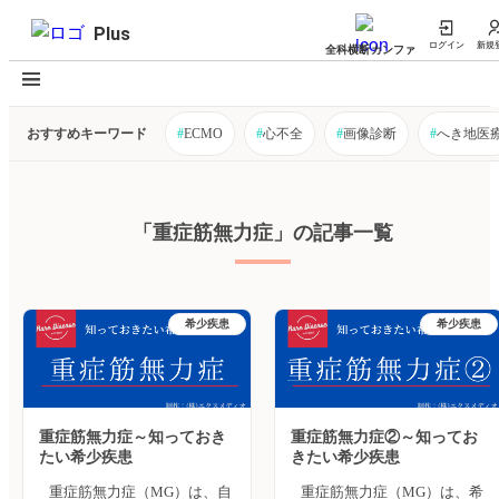
Plus
ログイン
新規
全科横断カンファ
おすすめキーワード
#
ECMO
#
心不全
#
画像診断
#
へき地医
「重症筋無力症」の記事一覧
希少疾患
希少疾患
重症筋無力症～知っておき
重症筋無力症②～知ってお
たい希少疾患
きたい希少疾患
重症筋無力症（MG）は、自
重症筋無力症（MG）は、希