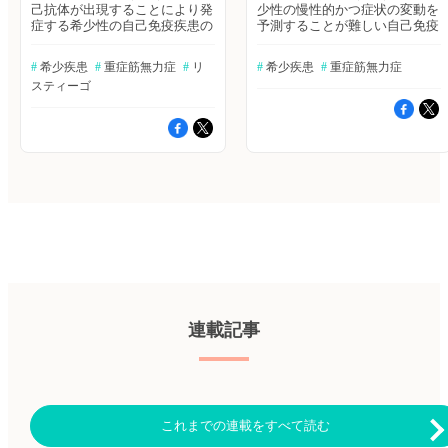
己抗体が出現することにより発
少性の慢性的かつ症状の変動を
症する希少性の自己免疫疾患の
予測することが難しい自己免疫
1つである。多くの場合、末梢
性神経筋疾患で、年齢を問わず
神経と神経筋接合部において、
発症の可能性があり、神経筋接
#
 希少疾患
#
 重症筋無力症
#
 リ
#
 希少疾患
#
 重症筋無力症
筋肉側の受容体が自己抗体によ
合部の機能不全と損傷に見られ
スティーゴ
り破壊され、神経から筋肉への
る希少疾患である1)2) 。今回
信号が障害されるため、全身の
は、2022年に改訂された重症筋
筋力低下や易疲労性が出現す
無力症の診療ガイドラインの改
る。とくに、眼瞼下垂や複視な
定ポイントと合わせて、2024年
どの眼の症状を起こしやすいこ
2月に発売されたジルビスク
とが特徴である。症状が眼だけ
Ⓡ（一般名：ジルコプランナト
の場合は眼筋型MG、全身症状
リウム）を中心に紹介する。
が認められる場合は全身型MG
「重症筋無力症/ランバート・
と分類される。今回は、全身型
イートン筋無力症候群診療ガイ
MGおよびその治療薬として
ドライン2022」改定ポイント
2023年11月に発売されたリス
2022年、MGの診療ガイドラ
ティーゴⓇ［一般名：ロザノリ
インが8年ぶりに改訂された。
キシズマブ（遺伝子組換え）］
今回の診療ガイドラインでは、
を中心に紹介する。 初期症状
MGと同じ神経筋接合部の自己
は「眼症状」「四肢筋力低
免疫疾患であるランバート・イ
連載記事
下」、診断から2年以内に筋無
ートン筋無力症候群（LEMS）
力症クリーゼを経験 MGの最
を取り上げ「重症筋無力症/ラ
も特徴的な症状である骨格筋の
ンバート・イートン筋無力症候
易疲労感を伴う筋力低下は、運
群診療ガイドライン2022」とし
動を繰り返すことにより低下
て公表された3) 。MG患者数は
し、休息することで回復する
増加の一途をたどっており、日
これまでの連載をすべて読む
1)。初発症状として最も高頻度
本における疫学調査においても
で発現するのは眼症状で、国内
2006年の調査と比較して10年