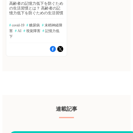
高齢者の記憶力低下を防ぐため
の生活習慣とは？ 高齢者の記
憶力低下を防ぐための生活習慣
を特定するために、中国で10年
間の前向きコホート研究を行っ
#
 covid-19
#
 糖尿病
#
 末梢神経障
た。2009年のベースライン時点
害
#
 AI
#
 視覚障害
#
 記憶力低
でアポリポタンパク質
E（APOE）のジェノタイピング
下
を受けた、認知機能が正常な60
歳以上の患者2万9,072人を対象
に、次の6つの健康的な生活習
慣と認知・記憶機能との関連を
評価した：食事（対象食品12品
目のうち少なくとも7品目の推
奨摂取量の順守）、定期的な運
動（中程度の強度で150分以
上、または激しい強度で75分以
上、週あたり）、積極的な社会
的接触（週に2回以上）、積極
的な認知活動（週に2回以
上）、喫煙歴がない、飲酒歴が
ない。BMJ誌2023年1月25日号
の報告。 ≫ヒポクラ論文検索
連載記事
で続きを読む 糖尿病の末梢神
経障害にセリン補給が有用か？
糖尿病は、代謝異常により肝
臓、腎臓、末梢神経など複数の
臓器が障害される疾患である。