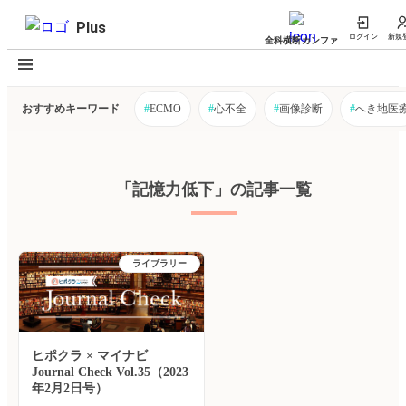
Plus
ログイン
新規
全科横断カンファ
おすすめキーワード
#
ECMO
#
心不全
#
画像診断
#
へき地医
「記憶力低下」の記事一覧
ライブラリー
ヒポクラ × マイナビ
Journal Check Vol.35（2023
年2月2日号）