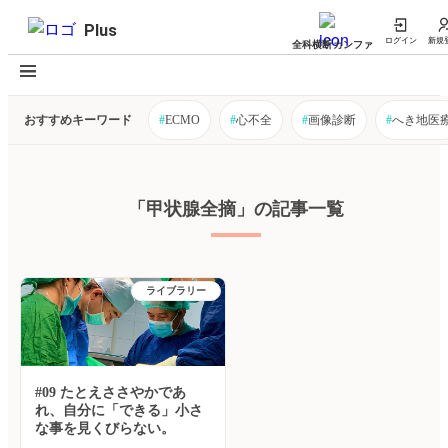
Plus
ログイン
新規
全科横断カンファ
おすすめキーワード
#
ECMO
#
心不全
#
画像診断
#
へき地医
「甲状腺全摘」の記事一覧
ライブラリー
#09 たとえささやかであ
れ、自分に「できる」小さ
な事を見くびらない。