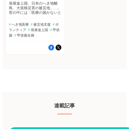
発展途上国、日本のへき地離
島、大規模災害の被災地……。
世の中には「医療の届かないと
ころ」があります。NPOジャパ
ンハートはそんなところに、無
#
 へき地医療
#
 被災地支援
#
 ボ
償で医療支援を行っています。
ランティア
#
 発展途上国
#
 甲状
ボランティアとして参加した医
療従事者が、現地での活動内容
腺
#
 甲状腺全摘
などを報告します。 長期ボラ
ンティア医師（活動地：ラオ
ス） むやみにあせってはいけ
ません。 ただ牛のように図々
しく 進んでいくのが大事で
す。 『漱石書簡集』 ジャパン
ハートに入ってからは、現地の
ニーズに合わせて何を学んでい
くのか変化させる必要があっ
た。現地で生活を送る中で、現
地の生活習慣・死生観・医療制
度・救急医療体制・医療過疎な
どを知り、そこで一番何が求め
られているのかを把握し、そし
てそのニーズに応えるために、
連載記事
自分が「やりたい」ことではな
くて、自分が「できる」ことを
模索してきた。 それは自分に
とっては、例えば、小児麻酔・
外科手術・腹部エコー・甲状腺