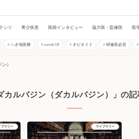
テンツ
希少疾患
医師インタビュー
協力医・監修医
医
#
へき地医療
#
covid-19
#
オピオイド
#
研修医必見
#
ジン）
ダカルバジン（ダカルバジン）」の記
イブラリー
ライブラリー