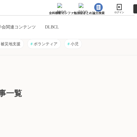
ログイン
全科横断カンファ
勉強会まとめ
論文検索
学会関連コンテンツ
DLBCL
被災地支援
#
ボランティア
#
小児
事一覧