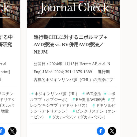
する中
進行期CHLに対するニボルマブ＋
瘍研究
AVD療法 vs. BV併用AVD療法／
NEJM
 al.
公開日：2024年11月15日 Herrera AF, et al. N
print]
Engl J Med. 2024; 391: 1379-1389. 進行期
腫
古典的ホジキンリンパ腫（CHL）の治療にブ
の有用性
レンツキシマブ ベドチン（BV）を組み入れ
リスチン
#
 ホジキンリンパ腫（HL）
#
 AVD療法
#
 ニボ
05試験
ることで成人および小児患者の臨床アウトカ
アドリアシ
ルマブ（オプジーボ）
#
 BV併用AVD療法
#
 ブ
の楠本
ムは改善した。しかし、成人患者に対する
 ダカルバ
レンツキシマブ（アドセトリス）
#
 ドキソルビ
 増量
シン（アドリアシン）
#
 ビンクリスチン（オン
誌オンラ
BV使用は毒性リスクが懸念され、小児患者
コビン）
#
 ダカルバジン（ダカルバジン）
対象は、
の約半数では、放射線療法による地固め療法
HL日
が行われており、再発は依然として課題とな
シン＋ブ
っている。一方、PD-1阻害は、未治療患者