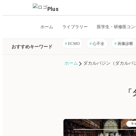
Plus
ホーム
ライブラリー
医学生・研修医コン
#
ECMO
#
心不全
#
画像診断
おすすめキーワード
ホーム
ダカルバジン（ダカルバ
「
ラ