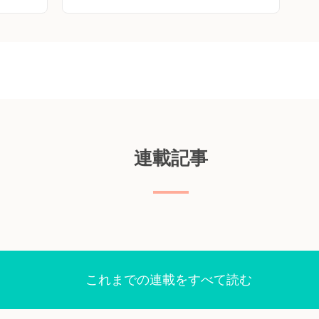
カルバジ
を対象とした予備的研究を含め、ホジキンリ
ETス
ンパ腫（HL）に有効であることが示唆され
lleスケ
ている。米国・City of Hope Comprehensive
の患者
Cancer CenterのAlex F. Herrera氏らは、新た
続し
にステージIIIまたはIVと診断された12歳以上
マイシ
のHL患者を対象に、第III相多施設共同非盲
シクロホ
検ランダム化試験を実施した。NEJM誌2024
カルバジ
年10月17日号の報告。 対象は、新たにス
連載記事
法）の6
テージIIIまたはIVと診断された12歳以上の
エンドポ
HL患者994例。対象患者は、ドキソルビシン
した患者
＋ビンブラスチン＋ダカルバジン（AVD療
増悪生存
法）にBVを併用したBV併用AVD療法群498
下のとお
例、AVD療法にニボルマブを併用したニボル
患者93
マブ併用AVD療法群496例にランダムに割り
スのため
付けた。事前に指定した患者には、残存する
これまでの連載をすべて読む
した患
代謝活性病変に対し、放射線療法を行った。
分位範
主要エンドポイントは、無増悪生存期間