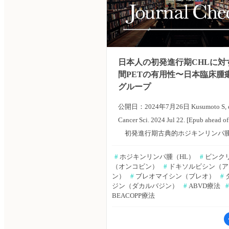
日本人の初発進行期CHLに対
間PETの有用性〜日本臨床腫
グループ
公開日：2024年7月26日 Kusumoto S, et
Cancer Sci. 2024 Jul 22. [Epub ahead of 
初発進行期古典的ホジキンリンパ
（CHL）に対する中間PET誘導療法
#
 ホジキンリンパ腫（HL）
#
 ビンク
を評価したリンパ腫グループJCOG13
（オンコビン）
#
 ドキソルビシン（
の解析結果を、愛知県がんセンター
ン）
#
 ブレオマイシン（ブレオ）
#
ジン（ダカルバジン）
#
 ABVD療法
#
茂氏らが報告した。Cancer Science
BEACOPP療法
イン版2024年7月22日号の報告。 
16〜60歳の新たに診断された進行期C
本人患者。対象患者は、ドキソルビ