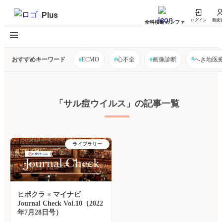
Plus
ログイン
新規
全科横断カンファ
おすすめキーワード
#
ECMO
#
心不全
#
画像診断
#
へき地医
「サル痘ウイルス」の記事一覧
ライブラリー
ヒポクラ × マイナビ
Journal Check Vol.10（2022
年7月28日号）