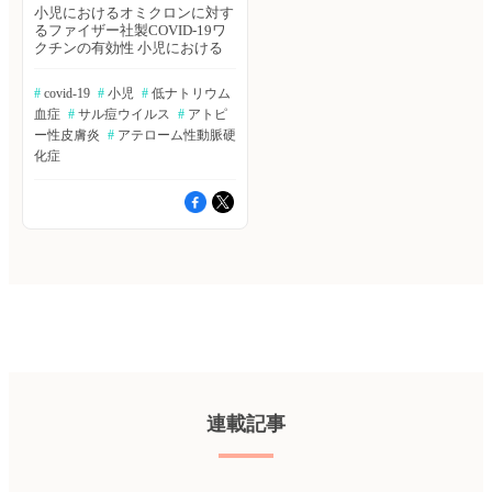
小児におけるオミクロンに対す
るファイザー社製COVID-19ワ
クチンの有効性 小児における
オミクロン変異体に対するワク
チンの有効性に関するデータは
#
 covid-19
#
 小児
#
 低ナトリウム
不足している。オミクロン変異
血症
#
 サル痘ウイルス
#
 アトピ
体が急速に広まった2022年1月
21日～4月8日における5〜11歳
ー性皮膚炎
#
 アテローム性動脈硬
のシンガポールの小児25万
化症
5,936人に対し、BNT162b2ワク
チン(製品名：コミナティ)接種
が、感染リスクや入院リスクの
減少に寄与したかを分析した。
The New England Journal of
Medicine誌オンライン版2022年
7月20日の報告。 ≫Bibgraphで
続きを読む 世界におけるサル
痘ウイルス感染の現状～16ヵ国
の報告 2022年4月までは、サル
痘ウイルスのヒトへの感染は、
流行地であるアフリカ地域以外
ではほとんど報告されていなか
ったが、現在では、世界中での
報告が相次いでいる。しかし、
連載記事
感染、リスク因子、臨床症状、
および感染症の転帰について
は、これまで十分に定義されて
いなかった。16ヵ国43施設で