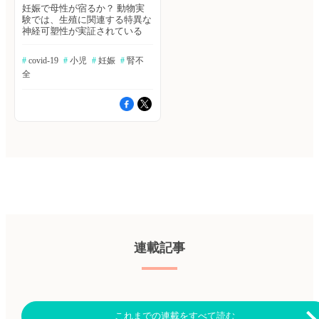
妊娠で母性が宿るか？ 動物実
験では、生殖に関連する特異な
神経可塑性が実証されている
が、妊娠が人間の脳に及ぼす影
響についてはほとんど知られて
#
 covid-19
#
 小児
#
 妊娠
#
 腎不
いない。著者らは、包括的な受
全
胎前コホート研究を使用して、
妊娠が安静時脳活動、白質微細
構造、神経代謝産物濃度、灰白
質構造の変化と関連しているか
どうかを調査した。Nature
Communications誌2022年11月
22日号の報告。 ≫ヒポクラ論
文検索で続きを読む マインド
フルネスはLong COVIDにも有
効か？ SARS-CoV-2に感染した
一部の患者が、SARS-CoV-2感
染の急性後遺症（PASC）また
はLong COVIDを発症してい
る。マインドフルネスは疲労と
不眠を軽減し、感染症の罹患後
連載記事
症状のある人にとっては、免疫
力が強化され、炎症による病因
が軽減されることがわかってい
る。本レビューでは、マインド
フルネスの介入に関する文献を
要約し、それがPASC、Long
これまでの連載をすべて読む
COVID、筋痛性脳脊髄炎／慢性