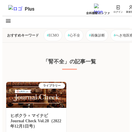
Plus
ログイン
新規
全科横断カンファ
おすすめキーワード
#
ECMO
#
心不全
#
画像診断
#
へき地医
「腎不全」の記事一覧
ライブラリー
ヒポクラ × マイナビ
Journal Check Vol.28（2022
年12月1日号）