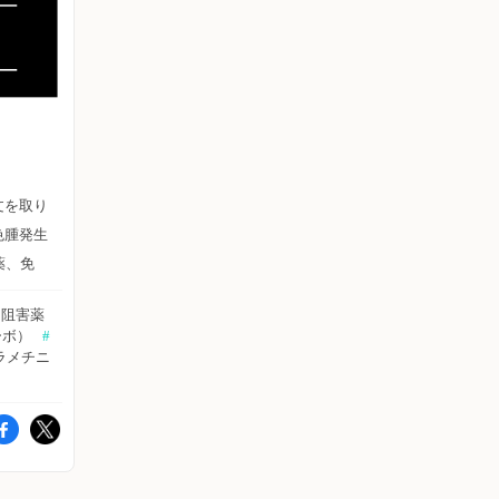
）
文を取り
色腫発生
薬、免
物治療に
ト阻害薬
。ぜひ、
ーボ）
#
野 敦
ラメチニ
、エクス
ス
で検索さ
います。
響してい