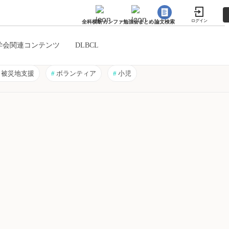
ログイン
全科横断カンファ
勉強会まとめ
論文検索
学会関連コンテンツ
DLBCL
被災地支援
#
ボランティア
#
小児