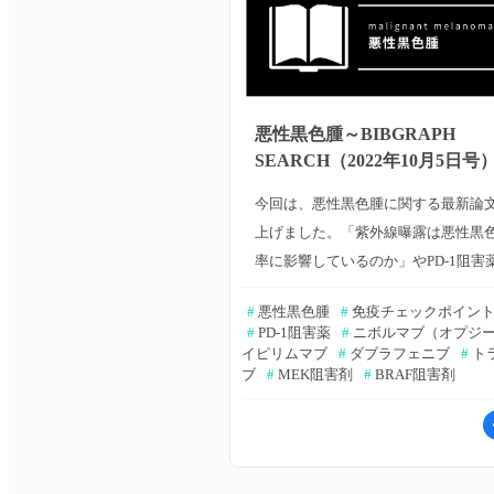
悪性黒色腫～BIBGRAPH
SEARCH（2022年10月5日号
今回は、悪性黒色腫に関する最新論
上げました。「紫外線曝露は悪性黒
率に影響しているのか」やPD-1阻害
疫チェックポイント阻害薬などの薬
#
 悪性黒色腫
#
 免疫チェックポイン
関する最近の論文をまとめています
#
 PD-1阻害薬
#
 ニボルマブ（オプジ
ご一読ください。（エクスメディオ 鷹
イピリムマブ
#
 ダブラフェニブ
#
 ト
ブ
#
 MEK阻害剤
#
 BRAF阻害剤
夫） 『BIBGRAPH SEARCH』では
メディオが提供する文献検索サービ
「Bibgraph」より、注目キーワード
れた最新論文をまとめてご紹介して
紫外線曝露は悪性黒色腫発生率に影