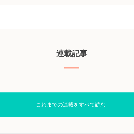
 Med.
Bibgraph
薬治療
-
35:
連載記事
悪性黒色
s. ダ
seq試
 Sep 27.
読む III～
ルマブ単
915試
これまでの連載をすべて読む
ep 26.
hを読む 免疫
た悪性黒
の発生と