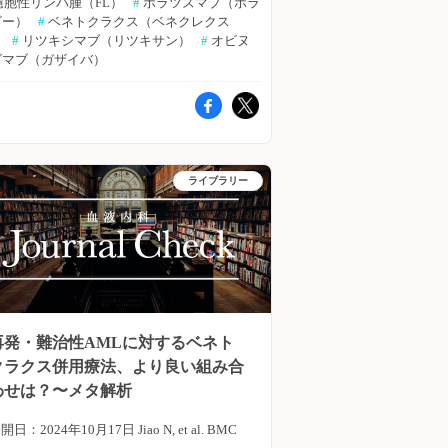
濾胞性リンパ腫（FL）
#
 ポラツズマブ（ポラ
量AraC：1件）のみであった。 ・OS期間
性大細胞型B細胞リンパ腫（DLBCL）に対す
ビー）
#
 ベネトクラクス（ベネクレクス
）
央値は、VEN＋AZAで10.75ヵ月、VEN＋
#
 リツキシマブ（リツキサン）
#
 オビヌ
るポラツズマブ ベドチン＋ベネトクラクス
ズマブ（ガザイバ）
低用量AraCで未達（研究発表時点）であっ
＋リツキシマブの有効性・安全性を評価した
。 ・CRcは、VEN＋AZAで63.3％、VEN＋
盲検国際多施設共同非ランダム化第Ib/II相
用量AraCで90％であった。 ・有害事象
試験が行われた。その結果について、オース
は、両群で同様であった。 著者らは
ラリア・Calvary Mater Newcastle Hospital
VEN＋低用量AraCを調査した研究は非常
Sam Yuen氏らが、報告を行った。
ライブラリー
に限られているものの、入手可能なデータに
merican Journal of Hematology誌オンライン
基づくと、強力化学療法が適応とならない
2024年5月3日号の報告。 再発・難治性
MLに対し、VEN＋AZAがVEN＋低用量
Lには、ポラツズマブ ベドチン
AraCより優れているとは言い切れなかっ
1.8mg/kg）＋ベネトクラクス（800mg）＋
。そのため、VEN＋低用量AraCは依然と
ビヌツズマブ（1,000mg）、再発・難治性
して選択肢の1つとなりうる」と結論付けて
LBCLには、ポラツズマブ ベドチン
再発・難治性AMLに対するベネト
る。 （鷹野 敦夫） 原著論文はこちら
1.8mg/kg）＋ベネトクラクス（800mg）＋
クラクス併用療法、より良い組み合
ador-Medina LF, et al. Hematol Transfus
ツキシマブ（375mg/m2）の導入療法後
わせは？〜メタ解析
ll Ther. 2024 Sep 23. [Epub ahead of
（21日サイクル6回）、完全奏効（CR）また
開日：2024年10月17日 Jiao N, et al. BMC
int]▶https://hpcr.jp/app/article/abstract/pubmed/39366887
は部分奏効（PR）を達成した患者に対し、