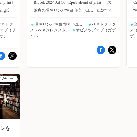
がみら
f print]
Blood. 2024 Jul 10. [Epub ahead of print] 未
C
出された検体は3件であった。 ・ctDNAによ
血
患者を対象に、第II相拡大試験を行った。
例）であ
4.1）で
ang氏
治療の慢性リンパ性白血病（CLL）に対する
り早期に検出された患者は、遺伝的リスクが
内
ViPOR療法は、21日ごとに6サイクル実施し
ンキナー
連有害事
腫
BCL-2阻害薬ベネトクラクス＋抗CD20抗体
高い特徴を有しているようであった。 著
た。 主な結果は以下のとおり。 ・第 Ib相試
0例中7
ベネトク
#
 慢性リンパ性白血病（CLL）
#
 ベネトクラク
#
 
0.6〜
＋ベネ
薬オビヌツズマブ併用療法の有効性および安
者らは「本試験では、再発または難治性の
験の対象患者20例（DLBCL患者10例を含
例中11
シマブ（リ
ス（ベネクレクスタ）
#
 オビヌツズマブ（ガザ
ス
告が最も
および有
全性を評価した第III相試験CLL14試験の6年
進
CLL患者に対するアカラブルチニブ＋ベネト
む）において、グレード3の頭蓋内出血（用
患
クル目
ルケン
イバ）
ザ
CI：
実施し
長期フォローアップ結果を、ドイツ・ケルン
C
クラクス＋オビヌツズマブ療法は、MRD陰
量制限毒性作用）が1件発生した。その結
療
C
た重篤な有
024年5
大学のOthman Al-Sawaf氏らが報告した。
性において多くの患者で寛解を達成すること
果、第II相試験のベネトクラクス推奨用量
ス
日、血小
は毒性
Blood誌オンライン版2024年7月10日号の報
が可能であった。MRDの評価では、FCMに
は、800mgと特定した。 ・第II相試験には、
上
1日であ
例中5
1〜24
告。 CLL14試験では、未治療CLL患者を
た
ctDNAを追加することで、再発の早期発見の
DLBCL患者40例が登録された。 ・毒性作用
値
た。 ・
・有害事
イクル
12サイクルのベネトクラクス＋オビヌツズ
告
向上が期待できる」としている。 （エクス
は、グレード3または4の好中球減少症
治
.9％で
イブラリー
内訳は
ネトク
マブ群（216例）またはchlorambucil＋オビ
メディオ 鷹野 敦夫） 原著論文はこちら
（24％/サイクル）、血小板減少症（23％/サ
ンキナー
いずれ
。 主な
ヌツズマブ群（216例）に、ランダムに割り
法
Furstenau M, et al. Blood. 2024 Apr 15. [Epub
イクル）、貧血（7％/サイクル）、発熱性好
1
治療歴
考えられ
され
付けた。主要エンドポイントは、無増悪生存
E
ahead of
中球減少症（1％/サイクル）であった。 ・
4
・3剤併用
.4％）
2％、ア
期間（PFS）とした。副次的エンドポイント
print]▶https://hpcr.jp/app/article/abstract/pubmed/38620072
評価可能なDLBCL患者48例のうち54％で客
19例
には至ら
続した患
は、次治療開始までの期間（TTNT）、微小
血液内科 Pro（血液内科医限定）へ ※「血液
観的奏効が認められ、完全奏効（CR）は
％、移植
められ
4の有
残存病変（MRD）陰性率、全生存期間
内科 Pro」は血液内科医専門のサービスとな
38％で認められた。CRは、非GCBのDLBCL
3
OSは
メンを
転換
。最も多
（OS）および有害事象発生率とした。QOL
タ
っております。他診療科の先生は引き続き
患者およびMYC遺伝子およびBCL2または
らは「ギ