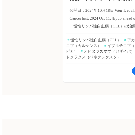
DLBCLに対するアテゾリズマブ＋ベ
い有害事象は好中球減少症（33.3％
ルテリチニブ＋VEN＋AZAによる3
ラクス＋オビヌツズマブの3剤併用は
た。 ・COVID-19感染患者は7例（33
法は、効果的かつ安全であり、再発
公開日：2024年10月18日 Wen T, et al. J
かつ安全であることが示唆されてお
であった（重篤な有害事象：6例、死
FLT3変異陽性AMLに対する第1選択
Cancer Inst. 2024 Oct 11. [Epub ahead o
ジメンが、Richter形質転換DLBCL
例、すべてワクチン未接種）。 ・グ
て有望であることが示唆された」と
慢性リンパ性白血病（CLL）の治
新たな第1選択治療アプローチとなり
以上の心房細動、心室頻拍、出血、
る。 （エクスメディオ 鷹野 敦夫）
は、化学療法や免疫化学療法からchemo-
能性がある」としている。 （エクス
症候群は見られなかった。 ・Lugan
#
 慢性リンパ性白血病（CLL）
#
 ア
文はこちら Fu Q, et al. Leuk Res. 2024 
レジメン時代に移行した。さまざま
ニブ（カルケンス）
#
 イブルチニブ
オ 鷹野 敦夫） 原著論文はこちら Tede
基づく全奏効率（ORR）は100％（95
[Epub ahead of
による直接的および間接的な比較は
ビカ）
#
 オビヌツズマブ（ガザイバ）
A, et al. Lancet Oncol. 2024 Sep 10. [E
83.9〜100.0）、完全奏功率（CR）は7
print]▶https://hpcr.jp/app/article/abs
トクラクス（ベネクレクスタ）
的ネットワークメタ分析により可能
ahead of
であった。 ・フォローアップ期間中
血液内科 Pro（血液内科医限定）へ 
た。天津医科大学腫瘤医院のTingyu 
print]▶https://hpcr.jp/app/article/abs
27.8ヵ月、無増悪生存期間（PFS）
内科 Pro」は血液内科医専門のサー
らは、CLLの第1選択治療に関するネ
血液内科 Pro（血液内科医限定）へ 
生存期間（OS）は、中央値に到達し
っております。他診療科の先生は引
ークメタ解析を実施した。Journal of t
内科 Pro」は血液内科医専門のサー
た。 ・1年PFSは90.5％（95％CI：67
「知見共有」をご利用ください。新
National Cancer Institute誌オンライ
っております。他診療科の先生は引
97.5）、2年PFSは63.2％（95％CI：3
録はこちら
年10月11日号の報告。 対象は、CL
「知見共有」をご利用ください。新
82.0）であった。COVID-19による
する第1選択治療を評価したランダム
録はこちら
外すると、いずれも95％であった。 
試験。アウトカムは、無増悪生存期
OSは95.2％（95％CI：70.7〜99.3）
（PFS）、全生存期間（OS）、検出
は75.2％（95％CI：50.3〜88.9）
小残存病変（MRD）、客観的奏効率
COVID-19による死亡を除外すると