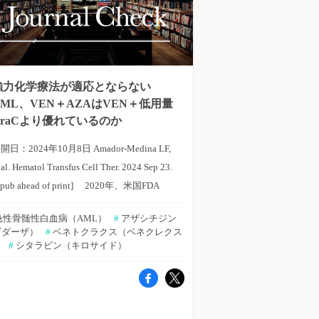
強力化学療法が適応とならない
AML、VEN＋AZAはVEN＋低用量
AraCより優れているのか
開日：2024年10月8日 Amador-Medina LF,
 al. Hematol Transfus Cell Ther. 2024 Sep 23.
Epub ahead of print] 2020年、米国FDA
、VIALE-A研究およびVIALE-C研究の結果
急性骨髄性白血病（AML）
#
 アザシチジン
に基づき強力化学療法が適応とならない急性
ビダーザ）
#
 ベネトクラクス（ベネクレクス
骨髄性白血病（AML）の治療に対し、ベネ
）
#
 シタラビン（キロサイド）
トクラクス（VEN）＋アザシチジン（AZA）
またはベネトクラクス＋低用量シタラビン
（AraC）併用療法を承認した。両研究結果
表後、VEN＋AZAは、VEN＋低用量AraC