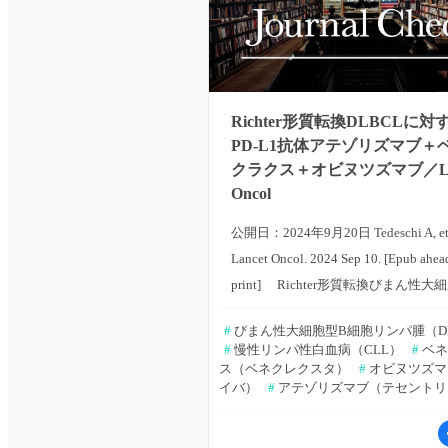
Richter形質転換DLBCLに対
PD-L1抗体アテゾリズマブ＋
クラクス＋オビヌツズマブ／Lan
Oncol
公開日：2024年9月20日 Tedeschi A, et 
Lancet Oncol. 2024 Sep 10. [Epub ahea
print] Richter形質転換びまん性大
細胞リンパ腫（DLBCL）は、通常、
#
 びまん性大細胞型B細胞リンパ腫（D
法に抵抗性を示し、予後不良である
#
 慢性リンパ性白血病（CLL）
#
 ベ
ア・Niguarda Cancer CenterのAlessand
ス（ベネクレクスタ）
#
 オビヌツズ
イバ）
#
 アテゾリズマブ（テセント
Tedeschi氏らは、抗腫瘍免疫反応を
トとした化学療法なしでの治療レジ
発することを目的とし、Richter形質