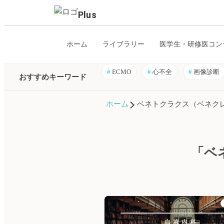
Plus
ホーム
ライブラリー
医学生・研修医コン
#
ECMO
#
心不全
#
画像診断
おすすめキーワード
ホーム
ベネトクラクス（ベネク
「ベ