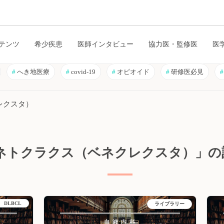
テンツ
希少疾患
医師インタビュー
協力医・監修医
医
#
へき地医療
#
covid-19
#
オピオイド
#
研修医必見
#
レクスタ）
ネトクラクス（ベネクレクスタ）」の
DLBCL
ライブラリー