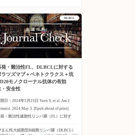
よりも優れていると考えられてきたが、これ
らの研究は、VEN＋AZA併用療法の優位性を
DLBCL
証明するようには設計されていなかった。そ
のため、メキシコ・グアナファト大学の
auro Fabian Amador-Medina氏らは、強力化
学療法が適応とならない新たに診断された
AMLに対するこれら2つのレジメンの全生存
期間（OS）、完全寛解（CR）、複合完全寛
再発・難治性FL、DLBCLに対する
解（CRc）を明らかにするため、システマテ
ポラツズマブ＋ベネトクラクス＋坑
ックレビューを実施した。Hematology,
CD20モノクローナル抗体の有効
ransfusion and Cell Therapy誌オンライン版
性・安全性
024年9月23日号の報告。 PubMed、Web
f Scienceデータベースよりレトロスペクテ
開日：2024年5月23日 Yuen S, et al. Am J
ブ研究を検索し、CR、CRc、OSデータを
ematol. 2024 May 3. [Epub ahead of print]
収集した。 主な結果は以下のとおり。 ・特
再発・難治性濾胞性リンパ腫（FL）に対す
定された815件のうち、適格基準を満たした
るポラツズマブ ベドチン＋ベネトクラクス
びまん性大細胞型B細胞リンパ腫（DLBCL）
究は11件（VEN＋AZA：10件、VEN＋低
＋オビヌツズマブおよび再発・難治性びまん