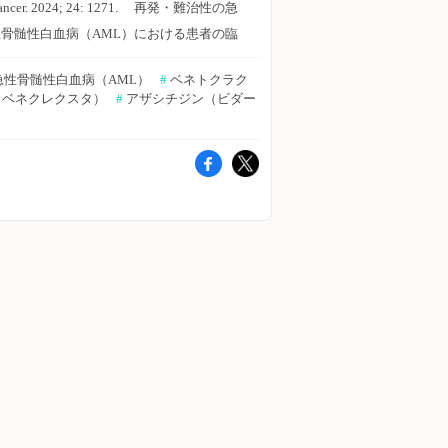
ancer. 2024; 24: 1271. 再発・難治性の急
液内科 Pro（血液内科医限定）へ ※「血液
ベネトクラクス＋オビヌツズマブまたはリツ
性骨髄性白血病（AML）における患者の臨
科 Pro」は血液内科医専門のサービスとな
キシマブによる治療を継続した。主要エンド
床アウトカム改善のために今後の研究の方向
っております。他診療科の先生は引き続き
ポイントは、導入療法後のCR率とした。 主
急性骨髄性白血病（AML）
#
 ベネトクラク
性、臨床上の意思決定、治療戦略の継続的な
「知見共有」をご利用ください。新規会員登
な結果は以下のとおり。 ・安全性評価対象
（ベネクレクスタ）
#
 アザシチジン（ビダー
化などを目指し、中国・Zibo Traditional
録はこちら
者はFLで74例（年齢中央値：64歳、1次治
）
hinese Medicine HospitalのNing Jiao氏ら
24ヵ月以内の疾患進行率：25.7％、FLIPI
は、ベネトクラクス併用療法に関するシステ
コア 3〜5：54.1％、過去の治療歴が2以
マティックレビューおよびメタ解析を実施し
：74.3％）、DLBCLで57例（年齢中央
。BMC Cancer誌2024年10月13日号の報
：65歳、IPIスコア 3〜5：54.4％、過去の
。 2023年11月までに公表された再発・
療歴が2以上：77.2％）であった。 ・最も
難治性AMLに対するベネトクラクス併用療
一般的な非血液学的有害事象（主にグレード
に関する英語の研究を、PubMed、
〜2）は、下痢（FL：55.4％、DLBCL：
mbase、Cochraneデータベースより、シス
7.4％）、悪心（FL：47.3％、DLBCL：
テマティックに検索した。重複した研究、不
36.8％）であり、最も一般的な血液毒性（グ
完全な研究、動物実験、文献レビュー、シス
レード3〜4）は、好中球減少症（FL：
テマテック研究などは対象より除外した。メ
9.2％、DLBCL：52.6％）であった。 ・有
解析には、STATA 15.1を用いた。 主な結
効性評価対象患者には、推奨される第II相試