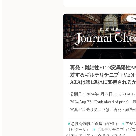
DLBCLに対する抗PD-L1抗体アテゾ
＋ベネトクラクス＋オビヌツズマブ
ラ
の第II相試験を実施した。The Lancet.
Oncology誌オンライン版2024年9月
報告。 本第II相試験は、イタリア
イスの15施設において、プロスペク
非盲検多施設単群医師主導試験とし
た。対象患者は、IWCLL2008基準
再発・難治性FLT3変異陽性A
慢性リンパ性白血病（CLL）または
対するギルテリチニブ＋VEN
球性リンパ腫（SLL）と診断され、
AZAは第1選択に支持される
DLBCLへの形質転換が認められた1
の患者で、CLL治療を実施した可能
公開日：2024年8月27日 Fu Q, et al. Leu
が、Richter形質転換DLBCLに対す
2024 Aug 22. [Epub ahead of print]
未実施、ECOGのPSが0〜2であり、
害薬ギルテリチニブは、再発・難治性F
テゾリズマブ、ベネトクラクス、オ
遺伝子変異陽性の急性骨髄性白血病
#
 急性骨髄性白血病（AML）
#
 アザ
マブのいずれも未使用の患者。患者
（AML）に対する標準治療薬として
（ビダーザ）
#
 ギルテリチニブ（ゾ
ビヌツズマブ静脈内投与（1サイクル
れるが、全生存期間（OS）は20％程
ベネトクラクス（ベネクレクスタ）