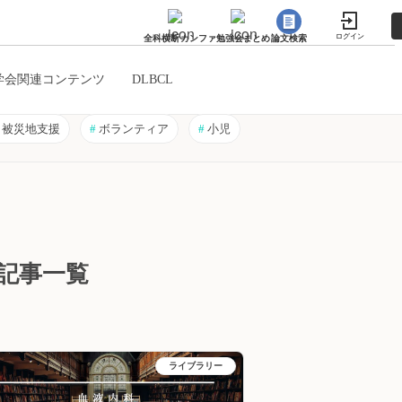
ログイン
全科横断カンファ
勉強会まとめ
論文検索
学会関連コンテンツ
DLBCL
被災地支援
#
ボランティア
#
小児
記事一覧
ライブラリー