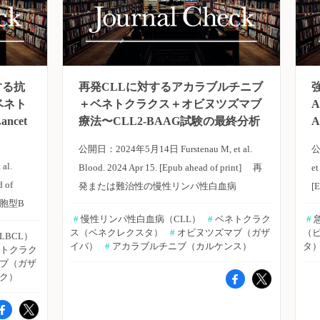
する抗
再発CLLに対するアカラブルチニブ
ベネト
＋ベネトクラクス＋オビヌツズマブ
cet
療法〜CLL2-BAAG試験の最終分析
公開日：2024年5月14日 Furstenau M, et al.
公
al.
Blood. 2024 Apr 15. [Epub ahead of print] 再
et
d of
発または難治性の慢性リンパ性白血病
[
細胞型B
（CLL）患者を対象とした第II相CLL2-
は
#
 慢性リンパ性白血病（CLL）
#
 ベネトクラク
#
 
化学療
BAAG試験では、ベンダムスチン減量オプシ
ス（ベネクレクスタ）
#
 オビヌツズマブ（ガザ
（
LBCL）
。イタリ
ョン後のアカラブルチニブ、ベネトクラク
イバ）
#
 アカラブルチニブ（カルケンス）
タ
ネトクラク
ra
ス、オビヌツズマブの3剤併用療法による微
マブ（ガザ
リク）
ターゲッ
小残像病変（MRD）の変化が調査された。
メンを開
ドイツ・ケルン大学のMoritz Furstenau氏ら
転換
は、CLL2-BAAG試験の最終的な有効性およ
発