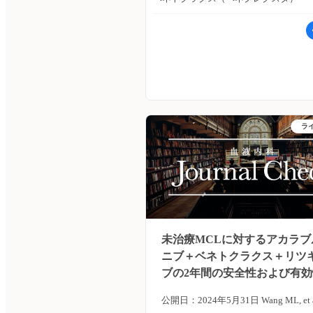
day1 100mg、day2 900mg、day8・da
り、深い奏効や持続的な奏効を達成
1,000mg、2〜8サイクル目：day1
は限られている。中国・北京大学のQian
1,000mg）、アテゾリズマブ静脈内
氏らは、ギルテリチニブ＋ベネトク
サイクル目：day2 1,200mg、2〜1
（VEN）＋アザシチジン（AZA）に
目：day1 1,200mg）、ベネトクラ
併用療法で治療を行った再発・難治性F
与（CLLの投与スケジュールに従い、
変異陽性AML患者29例をレトロスペ
クル目：day15 20mg/日から増量し、
ブに分析した。Leukemia Research
ラ
サイクルのday21まで400mg/日）を
イン版2024年8月22日号の報告。 主
主要エンドポイントは、ITTにおける
以下のとおり。 ・対象患者29例中、F
クル目day21時の全奏効（OR）率と
害薬治療歴を有していた患者は19例
OR率が67％以上の場合、臨床的に有
（65.5％）であった。 ・modified
るとみなし、奏効率が40％以下の場
率（mCRc）は62.1％（18例）であ
無仮説を棄却とみなした。 主な結果
全寛解[CR]：4例[13.8％]、正常な
未治療MCLに対するアカラブ
のとおり。 ・2019年10月9日〜2022
不完全な寛解[CRi]：6例[20.7％]、
ニブ＋ベネトクラクス＋リツ
19日に、28例（男性：12例[43％]、
に白血病細胞がない状態[MLFS]：8
ブの2年間の安全性および有効
例[57％]）が登録された。 ・フォロ
[27.6％]）。 ・mCRcを達成した18
期間中央値は16.8ヵ月（IQR：7.8〜3
公開日：2024年5月31日 Wang ML, et a
ち、FLT3-PCR陰性は94.4％（17例