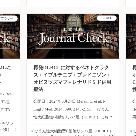
リズマブ
び循環腫瘍DNA（ctDNA）解析結果の報告を
併用療法
行った。Blood誌オンライン版2024年4月15
DLBCL
イブラリー
日号の報告。 対象は再発または難治性
10日号の
CLL患者45例（除外基準に違反したため、解
およびス
析からは1例除外）。MRDは末梢血中のフロ
L
ティブ
ーサイトメトリー（FCM）を用いて測定し
て実施し
（検出可能なMRD＜10-4）、循環腫瘍
に従い、
DNA（ctDNA）は、血漿中のVDJ遺伝子再構
MLに
再発DLBCLに対するベネトクラク
小リンパ
成およびCLL関連変異のデジタル
＋
ス＋イブルチニブ＋プレドニゾン＋
生検で
PCR（ddPCR）により測定した。MRD再発
ィ
か
オビヌツズマブ＋レナリドミド併用
8歳以上
の定義は、MRD陰性/ctDNA陰性を達成した
T
療法
性はある
のち、ctDNA陽性および/またはMRD≧10-4
2
k Res.
る治療は
の場合と定義した。 主な結果は以下のとお
o
公開日：2024年6月24日 Melani C, et al. N
公
 FLT3阻
過去にア
り。 ・対象患者における過去の治療回数の
ィ
Engl J Med. 2024; 390: 2143-2155. びまん
H
LT3
ビヌツズ
中央値は1回（範囲：1〜4）、18例（40％）
性大細胞性B細胞リンパ腫（DLBCL）におけ
シチジン
には、オ
は本試験前にBTK阻害薬および/またはベネ
る発癌変異の特定により、それらをターゲッ
用いら
スパタ）
#
#
 びまん性大細胞型B細胞リンパ腫（DLBCL）
#
 
目：
トクラクスによる治療を行なっていた。14
研
トとする薬剤が次々と開発されている。しか
度であ