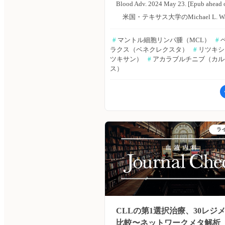
・6サイクル目に28例中19例で奏効
Blood Adv. 2024 May 23. [Epub ahead o
ーサイトメトリー陰性は77.7％（14
れ、OR率は67.9％（95％CI：47.6〜8
米国・テキサス大学のMichael L. W
った。 ・mCRc 率は、FLT3チロシ
あった。 ・グレード3以上の治療関
らは、未治療のマントル細胞リンパ
ゼ阻害薬治療歴のない患者で70％（1
#
 マントル細胞リンパ腫（MCL）
#
 
象は、28例中17例（61％、95％CI：4
（MCL）に対するアカラブルチニブ
例）、治療歴のある患者で57.8％（19
ラクス（ベネクレクスタ）
#
 リツキ
78.5）で認められ、好中球減少の報
トクラクス＋リツキシマブの安全性
例）であった（p＝0.52）。 ・1サイ
ツキサン）
#
 アカラブルチニブ（カ
ス）
多かった（28例中11例、39％、95％
効性を評価するため、第Ib相試験を
終了時点での治療反応者におけるAN
21.5〜59.4）。 ・治療中に発生し
た。Blood Advances誌オンライン版2
0.5×109/L超までの期間中央値は38
害事象は8例（29％、95％CI：14.2〜
月23日号の報告。 疾患の進行また
板 50×109/L超までの期間中央値は3
48.7）、感染症が最も多かった（28
が発現するまで、アカラブルチニブ（
ったが、60日間の死亡率は0％であっ
例、18％、95％CI：6.1〜36.9）。 
サイクル）、リツキシマブ（1〜6サ
すべての患者における推定2年OSは60
ラ
象による死亡例は2例（7％）、その
＋24サイクルまで隔サイクル）、ベ
あった。 ・1年OSは、FLT3チロシ
敗血症1例、真菌性肺炎1例であり、
ラクス（2〜24サイクル）を投与した
ゼ阻害薬治療歴のない患者で80％、
も治療との直接的な関連性は低いと
結果は以下のとおり。 ・21例が登録
のある患者で58.8％（p＝0.79）。 
た。 ・免疫関連有害事象は、6例（21
た。6サイクルが完了した患者は95.
療法後に同種造血幹細胞移植を行った
で認められたが、いずれも治療中止
カラブルチニブによる維持療法を継
（65.5％）における推定2年OSは62
なかった。 ・腫瘍崩壊症候群は、認
者は47.6％であった。 ・グレード3、
を行わなかった10例における推定2年
CLLの第1選択治療、30レジ
なかった。 著者らは「Richter形質
害事象は61.9％（13例）に見られた
37％であった（p＝0.03）。 著者
比較〜ネットワークメタ解析