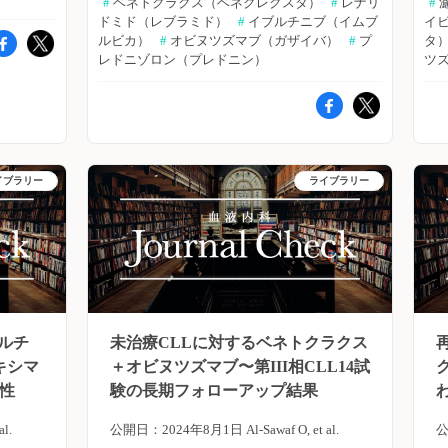
#
 ベネトクラクス（ベネクレクスタ）
#
 レナリ
#
 
y15
例（31.8％）はTP 53遺伝子の異常が見ら
用
し、複数のターゲットに対する薬剤を併用し
する患者
ドミド（レブラミド）
#
 イブルチニブ（イムブ
イ
ルビカ）
れ、34例（75.6％）はIGHV変異なしであっ
#
 オビヌツズマブ（ガザイバ）
#
 プ
タ
中
た場合の有効については不明である。米国・
g Fu
レドニゾロン（プレドニン）
ツ
投与（1
た。 ・フォローアップ期間は36.3ヵ月（中
国立がん研究所のChristopher Melani氏ら
ラクス
8サイクル
央値）、治療中止までの期間は21.9ヵ月（中
た
は、再発・難治性DLBCL患者を対象に、ベ
非
よる3剤
クス経口投
央値）であった。 ・末梢血におけるMRD陰
低
ネトクラクス＋イブルチニブ＋プレドニゾン
LT3
1サイ
性は、全体として45例中42例（93.3％）で達
＋オビヌツズマブ＋レナリドミド併用療法の
ト
クティ
3〜35
成された。BTK阻害薬/ベネトクラクスの治
「
有用性を評価した。The New England Journal
の
誌オンラ
イブラリー
ライブラリー
行った。
療歴を有する患者では18例中17例
of Medicine誌2024年6月20日号の報告。
A
な結果は
6サイ
（94.4％）、TP53遺伝子異常が認められる
再発・難治性DLBCL患者を対象に、ベネト
版
LT3阻
した。
患者では14例中13例（92.9％）において、
A
クラクス＋イブルチニブ＋プレドニゾン＋オ
F
効であ
MRD陰性が達成された。 ・3年間の無増悪
ビヌツズマブ＋レナリドミド併用（ViPOR）
（
複合的寛解
合、帰
生存期間は85.0％、全生存率は93.8％であっ
た
療法に関する単施設第Ib-II相試験を実施し
オ
った（完
は以下
た。 ・全体でFCM /ctDNAサンプル585件を
た。DLBCLおよび低悪性度リンパ腫患者を
D
血球回復が
ルチ
未治療CLLに対するベネトクラクス
年10月
分析したところ、治療終了後のMRD再発は
い
含む第Ib相試験では、ベネトクラクスの4段
（
形態学的
キシマ
＋オビヌツズマブ〜第III相CLL14試
女性：16
18件で認められた（臨床的進行あり：5件、
Am
階の用量を評価し、第II相試験での推奨用量
リ
例
性
験の長期フォローアップ結果
ーアップ
臨床的進行なし：13件）。最初にctDNAで検
Ce
を特定した（その他4剤の用量は固定）。胚
例のう
2.0）。
l.
公開日：2024年8月1日 Al-Sawaf O, et al.
公
出された検体は12件、FCMが3件、同時に検
pr
中心B細胞（GCB）および非GCBのDLBCL
）、フロ