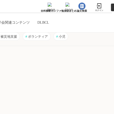
ログイン
全科横断カンファ
勉強会まとめ
論文検索
学会関連コンテンツ
DLBCL
被災地支援
#
ボランティア
#
小児