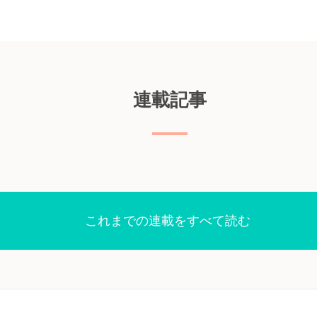
オンライン
クラ論文
は本当
対するビ
連載記事
ビュー以
コントロ
在的な役
で著者ら
献を追
iews誌
これまでの連載をすべて読む
ラ論文検
医師国
e Pre-
は、ユーザー
生成でき