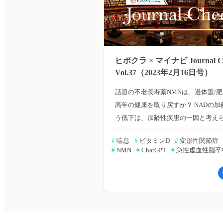
ヒポクラ × マイナビ Journal C
Vol.37（2023年2月16日号）
話題の不老長寿薬NMNは、過体重/
高年の健康を取り戻すか？ NADの加
う低下は、加齢性疾患の一因と考え
る。巷では、NADの前駆体であるNM
#
 喘息
#
 ビタミンD
#
 変形性関節症
取することによるアンチエイジング
#
 NMN
#
 ChatGPT
#
 急性虚血性脳卒
なっている。著者らは、NMNの一種
MIB-626を過体重/肥満の中高年へ投
その安全性と生理学的効果（NADと
連代謝物濃度、体重、肝臓、筋肉、
肪、インスリン感受性、血圧、脂質
力、および筋肉の生体エネルギー）