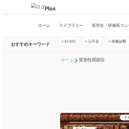
Plus
ホーム
ライブラリー
医学生・研修医コン
#
ECMO
#
心不全
#
画像診断
おすすめキーワード
ホーム
変形性関節症
ラ