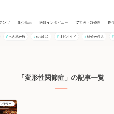
テンツ
希少疾患
医師インタビュー
協力医・監修医
医
#
へき地医療
#
covid-19
#
オピオイド
#
研修医必見
#
「変形性関節症」の記事一覧
イブラリー