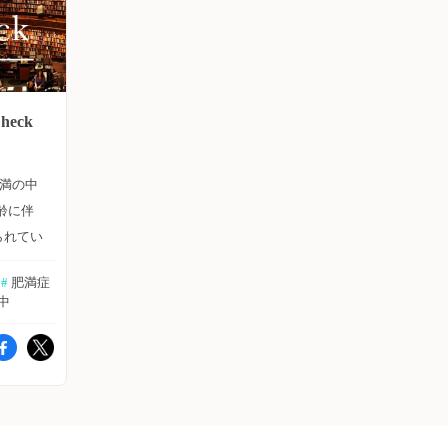
heck
肥満の中
齢に伴
られてい
Nを摂
#
 肥満症
が話題に
中
である
与し、
その関
腹腔内脂
、身体能
について