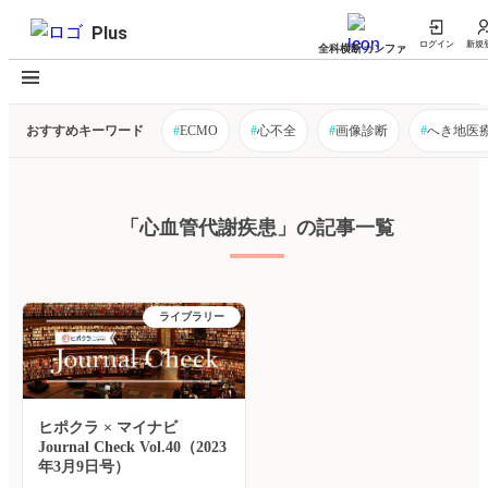
Plus
ログイン
新規
全科横断カンファ
おすすめキーワード
#
ECMO
#
心不全
#
画像診断
#
へき地医
「心血管代謝疾患」の記事一覧
ライブラリー
ヒポクラ × マイナビ
Journal Check Vol.40（2023
年3月9日号）