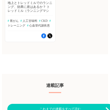
地上とトレッドミルでのランニ
ング、効果に差はあるか？ ト
レッドミル（ランニングマシ
ン）は、トレーニングやパフォ
ーマンステストに広く使用され
#
 胃がん
#
 人工甘味料
#
 CKD
#
ており、その勾配は通常0～2%
トレーニング
#
 心血管代謝疾患
に設定されている。著者らは、
地上で走ったときと、0%、
1%、および2%勾配のトレッド
ミルで走ったときの下半身の筋
肉の活性化レベルを比較した。
Medicine and Science in Sports
and Exercise誌2023年3月1日号
の報告。 ≫ヒポクラ論文検索
で続きを読む 舌をみること
で、胃がん診断が可能！？ 全
身の健康状態を反映する舌の状
態（舌の色・サイズ・形状、舌
苔の色・厚さ・水分含有量）
は、伝統的な中医学（TCM）
の理論に従って、何千年もの間
連載記事
中国で広く使用されている。著
者らは、胃癌の診断に、舌画像
と舌苔の微生物叢の状態が利用
できるのではないかと考え、デ
ィープラーニングによりAIモデ
ルを構築し、その精度を評価し
これまでの連載をすべて読む
た。eClinicalMedicine誌2023年