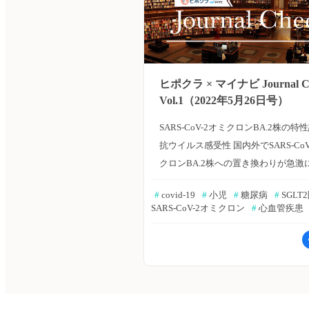
ヒポクラ × マイナビ Journal C
Vol.1（2022年5月26日号）
SARS-CoV-2オミクロンBA.2株の特
抗ウイルス感受性 国内外でSARS-CoV
クロンBA.2株への置き換わりが急激
でいる。BA.2株の感染性・病原性、CO
#
 covid-19
#
 小児
#
 糖尿病
#
 SGL
19回復者やワクチン接種者の血漿のBA
SARS-CoV-2オミクロン
#
 心血管疾患
対する中和活性、治療用モノクロー
と抗ウイルス剤への有用性の検討が
た。Nature誌2022年5月18日号の報
≫Bibgraphで続きを読む ワクチン
SARS-CoV-2オミクロン感染と交差
討 オミクロン感染による、他変異株