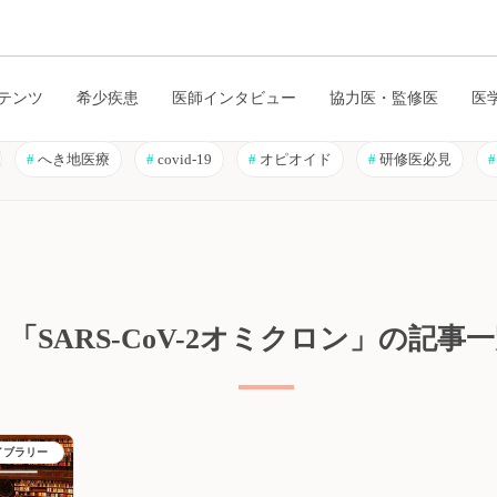
テンツ
希少疾患
医師インタビュー
協力医・監修医
医
#
へき地医療
#
covid-19
#
オピオイド
#
研修医必見
#
「SARS-CoV-2オミクロン」の記事
イブラリー