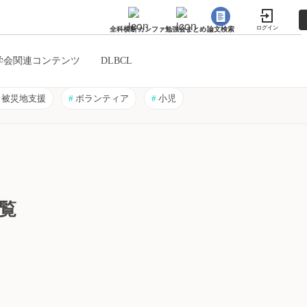
ログイン
全科横断カンファ
勉強会まとめ
論文検索
学会関連コンテンツ
DLBCL
被災地支援
#
ボランティア
#
小児
一覧