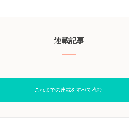
チン接種
示唆され
告。
ける
LT2
連載記事
を比較し
規模なリ
用いて，
血管リス
ology誌
phで続き
る
これまでの連載をすべて読む
の安全性
-19
ech）の安
見られた
米国の