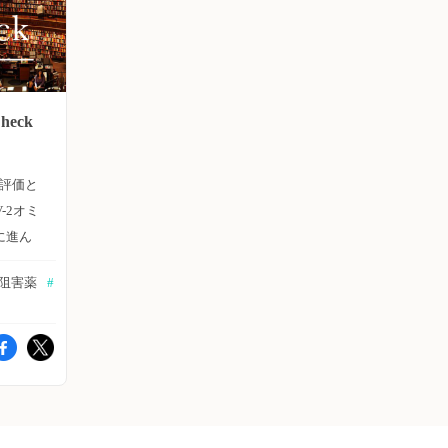
heck
性評価と
-2オミ
に進ん
VID-
T2阻害薬
#
.2に
ナル抗体
行われ
告。
未接種の
免疫の検
に対す