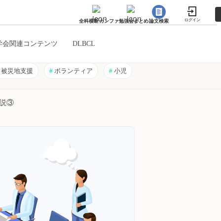
ログイン
全科横断カンファ
勉強会まとめ
論文検索
学会関連コンテンツ
DLBCL
被災地支援
#
ボランティア
#
小児
説③