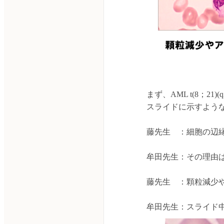
まず、AML t(8；21
スライドに示すよう
藤先生　：細胞の辺
牟田先生：その理由
藤先生　：顆粒減少
牟田先生：スライド