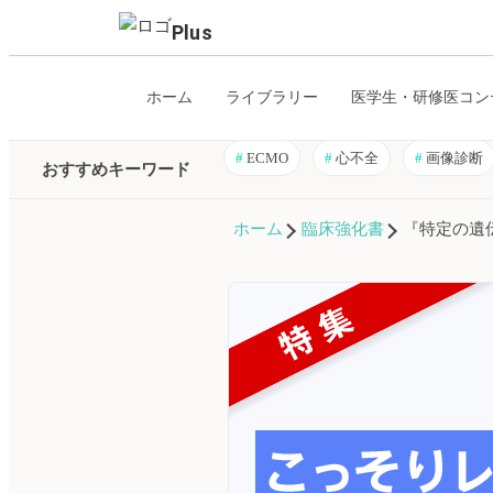
Plus
ホーム
ライブラリー
医学生・研修医コン
#
ECMO
#
心不全
#
画像診断
おすすめキーワード
ホーム
臨床強化書
『特定の遺