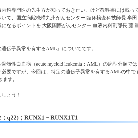
液内科専門医の先生方が知っておきたい、けど教科書には載っ
いて、国立病院機構九州がんセンター 臨床検査科技師長 牟田 
になるポイントを 大阪国際がんセンター 血液内科副部長 藤 
の遺伝子異常を有するAML』についてです。
性白血病（acute myeloid leukemia：AML）の病型分
が必要ですが、今回は、特定の遺伝子異常を有するAMLの中で
きます。
ましょう！
q22；q22)；RUNX1－RUNX1T1