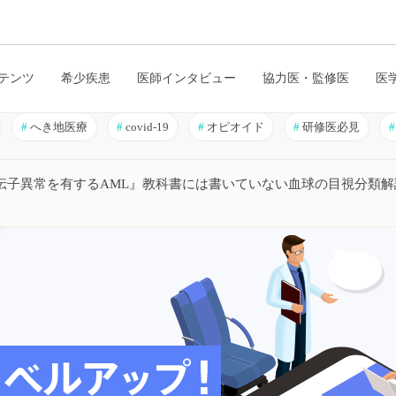
テンツ
希少疾患
医師インタビュー
協力医・監修医
医
#
へき地医療
#
covid-19
#
オピオイド
#
研修医必見
#
伝子異常を有するAML』教科書には書いていない血球の目視分類解