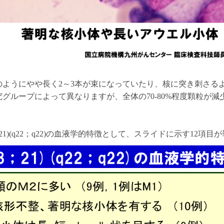
のようにやや長く2～3本が束になっていたり、核に突き刺さる
グループによって異なりますが、全体の70-80%程度顆粒が
8；21)(q22；q22)の血液学的特徴として、スライドに示す12項