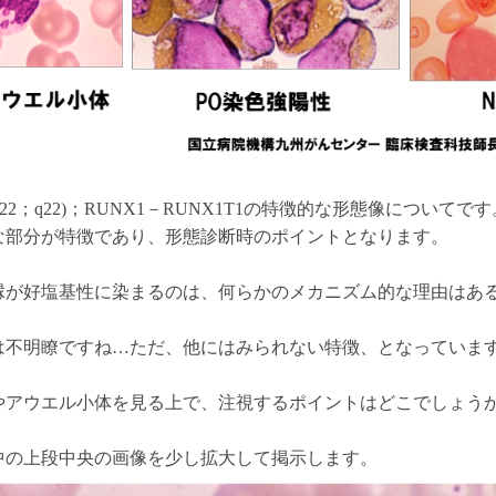
)(q22；q22)；RUNX1－RUNX1T1の特徴的な形態像についてで
な部分が特徴であり、形態診断時のポイントとなります。
縁が好塩基性に染まるのは、何らかのメカニズム的な理由はあ
は不明瞭ですね…ただ、他にはみられない特徴、となっていま
やアウエル小体を見る上で、注視するポイントはどこでしょう
中の上段中央の画像を少し拡大して掲示します。