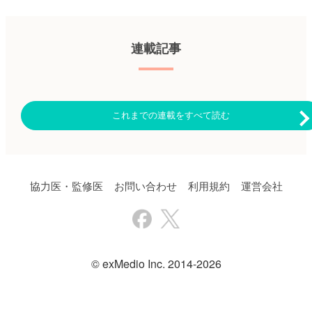
を終了いたしました。 長らく
のご利用ありがとうございまし
た。なお、臨床に関する疑問や
悩みを相談する場、ヒポクラ
連載記事
「全科横断カンファ」でも、心
不全、心電図に関する、ご相談
は可能でございますので、ぜ
ひ、そちらにご相談をお寄せく
ださい。「ヒポクラ 全科横断
カンファ」はこちら
これまでの連載をすべて読む
協力医・監修医
お問い合わせ
利用規約
運営会社
© exMedio Inc. 2014-2026