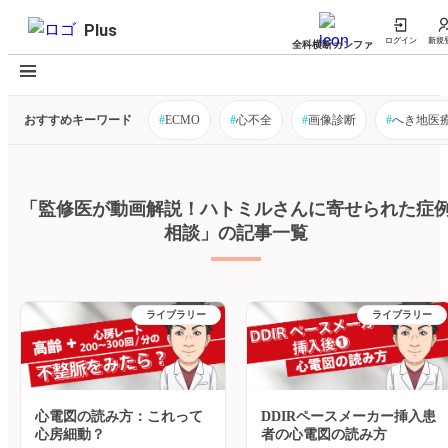
Plus
ログイン
新規
全科横断カンファ
おすすめキーワード
#
ECMO
#
心不全
#
画像診断
#
へき地医
「監修医が動画解説！ハトミルさんに寄せられた症
相談」の記事一覧
ライブラリー
ライブラリー
心電図の読み方：これって
DDIRペースメーカー挿入患
心房細動？
者の心電図の読み方