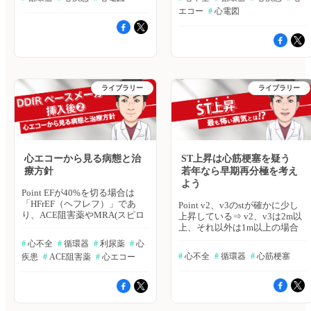
拍数75～100であり、何らかの
ッカーを追加した上で、ペーシ
め、不完全脚ブロック ④M字型
味 ・左の2・3弓が突出＝左房
エコー
#
 心電図
不整脈が起こっている 結論 高
ングレートを設定する 結論 波
の有無 ・ⅠⅡ誘導でM字型であ
拡大が疑われる ②心電図では
齢＋心房レート200〜300回/分
形が一心拍ごとに変わる場合は
り、右脚ブロック ⇒「若い男
肢誘導と胸部誘導を分けてチェ
の不整脈をみたら心房頻拍を疑
二段脈が疑わしいが、ペースメ
性」×「不完全右脚ブロック」
ックしましょう 【肢誘導】 ・Ⅰ
う。心房細動の合併があるかも
ーカー埋め込み時の場合はセン
を見たら、「ST」を見る！
誘導:上向き、Ⅱ誘導:下向き = 異
しれず、ホルター心電図やエコ
ス不良も鑑別になる ハトミル
Brugada型心電図：V1~V3に起
常左軸 ⇒左脚のヘミブロック
ーで評価をしよう ハトミル心
心不全、ハトミル心電図は2025
こる不完全右脚ブロック＋STの
の可能性が高い 【胸部誘導】
不全、ハトミル心電図は2025年
年9月17日をもちまして、サー
有意な上昇のある場合・STが平
・P派～QRSの立ち上がりが
ライブラリー
ライブラリー
9月17日をもちまして、サービ
ビス提供を終了いたしました。
坦な場合＝Saddle back型⇒V2,3
200ms ⇒Ⅰ度房室ブロックだと
ス提供を終了いたしました。
長らくのご利用ありがとうござ
において2mV以上の上昇がな
考えられる ・小さなQ波が出て
長らくのご利用ありがとうござ
いました。なお、臨床に関する
く、リスク因子無ければ経過観
RSパターンが出現 ⇒ 右脚
いました。なお、臨床に関する
疑問や悩みを相談する場、ヒポ
察・STが下向き（down slope
ブロック型だと考えられる ①
疑問や悩みを相談する場、ヒポ
クラ「全科横断カンファ」で
型）の場合＝Coved型⇒不整脈
右脚ブロック型、②左脚ヘミブ
クラ「全科横断カンファ」で
も、心不全、心電図に関する、
のリスクが高く、精査をしたほ
ロック、③Ⅰ度房室ブロック ⇒
も、心不全、心電図に関する、
ご相談は可能でございますの
うが良いBrugada型心電図で
もう一本切れると、「3束ブロ
心エコーから見る病態と治
ST上昇は心筋梗塞を疑う
ご相談は可能でございますの
で、ぜひ、そちらにご相談をお
は、Brugada症候群（若年男性
ック(3肢ブロック)」の可能性が
療方針
若年なら早期再分極を考え
で、ぜひ、そちらにご相談をお
寄せください。「ヒポクラ 全
がVT(心室頻拍）や心室細動を
ある ⇒全部切れてしまうと、
よう
寄せください。「ヒポクラ 全
科横断カンファ」はこちら
起こす突然死症候群で、「ぽっ
「完全房室ブロック」・「高度
Point EFが40%を切る場合は
科横断カンファ」はこちら
くり病」とも呼ばれる。）のリ
房室ブロック」への進展リスク
「HFrEF（ヘフレフ）」であ
Point v2、v3のstが確かに少し
スクがある 微妙なケースの場
が非常に高い 結論 一度房室ブ
り、ACE阻害薬やMRA(スピロ
上昇している⇒ v2、v3は2m以
合は、以下の順で心電図波形を
ロック、右脚ブロック、左軸変
ノラクトン等）の追加適応とな
上、それ以外は1m以上の場合
確認する1. 肋間を上げる2. ピル
異をみたら三枝ブロックを疑
る HFrEFはペースメーカー心の
に心筋梗塞を疑う 20代の心筋
#
 心不全
#
 循環器
#
 利尿薬
#
 心
ジカイニド投与 or 運動負荷
い、失神に注意する ハトミル
影響や高血圧性心臓病などが関
梗塞は極めてまれ⇒ 若年男性
#
 心不全
#
 循環器
#
 心筋梗塞
疾患
#
 ACE阻害薬
#
 心エコー
（安息時）3. EPS（心臓電気生
心不全、ハトミル心電図は2025
係している 肺エコーのBライン
のST上昇は、無症候性の早期細
理学的検査）⇒ST部分の変化
年9月17日をもちまして、サー
の線が5本位見られたら、肺水
分極を疑う 結論 ST上昇はまず
や、Coved型になるか、容易に
ビス提供を終了いたしました。
腫を疑うが、息切れ・浮腫・体
心筋梗塞を疑って動くこと、特
不整脈が誘発されるか、失神歴
長らくのご利用ありがとうござ
重増加・肺うっ血等が重なって
にリスクや症状のない若年のST
がある場合等、Brugada型症候
いました。なお、臨床に関する
きた場合に、総合的に心不全を
上昇では良性早期再分極症候群