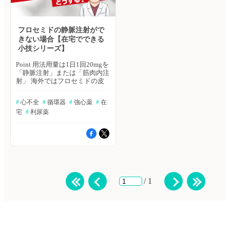
うにはより高性能なエコーが必
月17日をもちまして、サービス
ドやアゾセミド 結論 ①低栄養
要です 2021年改訂版 循環器超
提供を終了いたしました。 長
②心拍出量の低下 ③腎機能の
音波検査の適応と判読ガイドラ
らくのご利用ありがとうござい
低下 ④消化管の吸収障害を考
イン https://www.j-
ました。なお、臨床に関する疑
える ハトミル心不全、ハトミ
フロセミドの静脈注射がで
circ.or.jp/cms/wp-
問や悩みを相談する場、ヒポク
ル心電図は2025年9月17日をも
きない場合【在宅でできる
content/uploads/2021/03/JCS2021_Ohte.pdf
ラ「全科横断カンファ」でも、
ちまして、サービス提供を終了
小技シリーズ】
ハトミル心不全、ハトミル心電
心不全、心電図に関する、ご相
いたしました。 長らくのご利
図は2025年9月17日をもちまし
談は可能でございますので、ぜ
用ありがとうございました。な
Point 用法用量は1日1回20mgを
て、サービス提供を終了いたし
ひ、そちらにご相談をお寄せく
お、臨床に関する疑問や悩みを
「静脈注射」または「筋肉内注
ました。 長らくのご利用あり
ださい。「ヒポクラ 全科横断
相談する場、ヒポクラ「全科横
射」 海外ではフロセミドの皮
がとうございました。なお、臨
カンファ」はこちら
断カンファ」でも、心不全、心
下注射も行われている 海外で
床に関する疑問や悩みを相談す
電図に関する、ご相談は可能で
は持続皮下注射するポンプが使
る場、ヒポクラ「全科横断カン
#
 心不全
#
 循環器
#
 強心薬
#
 在
ございますので、ぜひ、そちら
われることもある その場合に
ファ」でも、心不全、心電図に
にご相談をお寄せください。
宅
#
 利尿薬
使われる薬剤はpHが調整され
関する、ご相談は可能でござい
「ヒポクラ 全科横断カンフ
ている 結論 ラシックス注は添
ますので、ぜひ、そちらにご相
ァ」はこちら
付文書を読むと筋肉注射も可能
談をお寄せください。「ヒポク
で、静注が難しい場合に選択肢
ラ 全科横断カンファ」はこち
として考えておこう 参考 フロ
ら
セミド注20mg(先発)の添付文書
https://www.info.pmda.go.jp/go/pack/2139005F1052_1_03/
Subcutaneous Furosemide in
Heart Failure: Pharmacokinetic
/ 1
Characteristics of a Newly
Buffered Solution
https://www.sciencedirect.com/science/article/pii/S2452302X17302632?
via%3Dihub ハトミル心不全、
ハトミル心電図は2025年9月17
日をもちまして、サービス提供