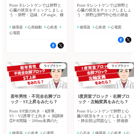
Point ①レントゲンでは肺野と
Point ①レントゲンでは肺野と
心臓の状況をチェックしましょ
心臓の状況をチェックしましょ
う ・肺野：辺縁、CP angle、横
う ・肺野は肺門中心性の肺血
隔膜の高さ、肺の過膨張、気管
管陰影増強しており、うっ血の
の変異、骨折の有無 ・心臓：
可能性あり ・心拡大 ・ペース
#
 循環器
#
 心房細動
#
 心疾患
#
#
 循環器
#
 心疾患
#
 心電図
縦隔の拡大、右の1・2弓、左の
メーカーリードは「心房」「心
心電図
1・2・3・4弓の腫脹の有無 ⇒
尖部」にあり ②心電図の肢誘
今回はどちらも異常は無いが、
導・胸部誘導を分けてチェック
だからといって、心房細動を否
しましょう 【肢誘導】・心尖
定することにはならない ②心
部ペーシングは下から上に電気
電図では肢誘導・胸部誘導に分
が流れる＝Ⅱ誘導・Ⅲ誘導が下向
けてチェックしましょう 【肢
きの波形になる ・PQR=120ms
誘導】1) Ⅱ・Ⅲ誘導のP派 ⇒ P派
以上は、心拍は「心室」から出
ライブラリー
ライブラリー
が見えづらく、洞停止または心
ている 【胸部誘導】・V2誘導
房細動が疑われる さらにR-R
で「M字型」なら右脚ブロック
間隔が不正の場合は、心房細動
型であり、左室起源のPVC（心
の可能性が高い 2) Ⅰ,Ⅱ誘導の電
室期外収縮）や補充調律を疑
位の向き ⇒ どちらも上向きの
う。起源は僧帽弁弁論、または
電位の方が高いので、軸は正常
心外膜側と予想。 今回のケー
3) Ⅲ誘導・aVF誘導のT派 ⇒ 増
スは、ペースメーカー電位発生
若年男性・不完全右脚ブロ
Ⅰ度房室ブロック・右脚ブロ
高不良があり、心筋障害を疑う
→ PVCを繰り返しているように
ック・ST上昇をみたら？
ック・左軸変異をみたら？
【胸部誘導】1) V2誘導のP派
見える二段脈とは断定できない
（心房レート） ⇒ 心房レート
が、補充調律にしては変なリズ
Point ①P派の向き ・Ⅱ誘導、
Point ①レントゲンで肺野と心
300程度であり、心房細動(心房
ムを刻んでいる⇒PVCが日常的
V1・V2誘導で上向き ＝ 洞調律
臓の状況をチェックしましょう
レート400-600程度）ではなさ
に出ているのか、一度ホルター
②P-R間隔 ・200ms未満のた
・肺尖部は問題なし ・肺過膨
そう 2) 300を”R-R間隔の目盛り
心電図を用いて精査しましょう
め、Ⅰ度房室ブロックなし
張気味 ・心拡大なし ・肺門中
数”で割り、心拍数の算出 ⇒ 心
PVCと診断する場合は、βブロ
③QRS幅 ・100~120ms未満のた
心性の肺血管陰影はやや増強気
#
 循環器
#
 心疾患
#
 心電図
#
 心不全
#
 循環器
#
 心疾患
#
 心