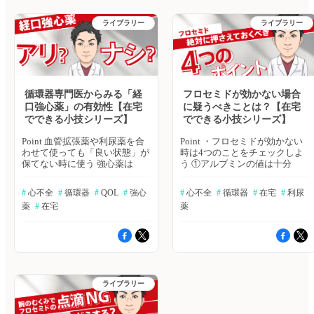
群が考えやすい場合には、
疑問や悩みを相談する場、ヒポ
判断する 以下のような自覚症
を考える 参考 急性冠症候群ガ
ICD(埋込み型除細動器）の埋め
クラ「全科横断カンファ」で
状がある場合に、利尿薬の増量
イドライン（2018 年改訂版）
ライブラリー
ライブラリー
込みを検討する 結論 若年男
も、心不全、心電図に関する、
が必要 ・平地歩行でも息が上
JCS 2018 Guideline on Diagnosis
性・不完全右脚ブロック・ST上
ご相談は可能でございますの
がる（NYHA Ⅲ) ・体重が日に日
and Treatment of Acute Coronary
昇をみたらBrugada症候群を疑
で、ぜひ、そちらにご相談をお
に増えていく ・浮腫が悪化し
Syndrome https://www.j-
う 参考 日本循環器学会発刊の
寄せください。「ヒポクラ 全
ていく 結論 ペースメーカを長
circ.or.jp/cms/wp-
ガイドライン https://www.j-
科横断カンファ」はこちら
期留置している人は心機能が低
content/uploads/2020/02/JCS2018
circ.or.jp/guideline/guideline-
下することがあり、息切れなど
ハトミル心不全、ハトミル心電
series/ ハトミル心不全、ハトミ
心不全症状があれば精査・治療
循環器専門医からみる「経
フロセミドが効かない場合
図は2025年9月17日をもちまし
ル心電図は2025年9月17日をも
を行う 参考 従来はLVEFの測定
て、サービス提供を終了いたし
口強心薬」の有効性【在宅
に疑うべきことは？【在宅
ちまして、サービス提供を終了
にMモード法が用いられてきま
ました。 長らくのご利用あり
でできる小技シリーズ】
でできる小技シリーズ】
いたしました。 長らくのご利
したが、局所の二点間からの情
がとうございました。なお、臨
用ありがとうございました。な
報で左室全体の心機能を推定す
床に関する疑問や悩みを相談す
Point 血管拡張薬や利尿薬を合
Point ・フロセミドが効かない
お、臨床に関する疑問や悩みを
るため，局所壁運動異常や左室
る場、ヒポクラ「全科横断カン
わせて使っても「良い状態」が
時は4つのことをチェックしよ
相談する場、ヒポクラ「全科横
伝導障害を認める症例では 測
ファ」でも、心不全、心電図に
保てない時に使う 強心薬は
う ①アルブミンの値は十分
断カンファ」でも、心不全、心
定誤差を生じ、正確性に劣ると
関する、ご相談は可能でござい
「心臓を強く動かす」「循環を
か？ →フロセミドは血中でア
電図に関する、ご相談は可能で
考えられるようになっています
ますので、ぜひ、そちらにご相
補助する」ための薬。使用によ
ルブミンと結合して体を巡る
ございますので、ぜひ、そちら
#
 心不全
#
 循環器
#
 QOL
#
 強心
#
 心不全
#
 循環器
#
 在宅
#
 利尿
現在最も推奨されるLVEFの測
談をお寄せください。「ヒポク
って不整脈が増えるので注意す
②腎血流は十分か？ →フロセ
にご相談をお寄せください。
定方法は，2D断層心エコー法
薬
#
 在宅
薬
ラ 全科横断カンファ」はこち
る 大規模スタディでのエビデ
ミドは腎臓のヘンレループに作
「ヒポクラ 全科横断カンフ
を用い、左室容積をベースとし
ら
ンスはない 使用することで
用する薬。血流が十分でないと
ァ」はこちら
た disk summation法（modified
QOLが上がったり、余命が延び
届かない ③腎機能障害はない
Simpson法）です。その際に
たというエビデンスはない。た
か？ →クレアチニン値をチェ
は，心尖部四腔像と二腔像の二
だ、個人的な経験では、使用に
ック。フロセミド投与量＝クレ
断面から左室容積を求めて
よって動けるようになった患者
アチニン値×1アンプル ④内服
LVEFを算出します 日本で発売
もいた 結論 エビデンスは確立
薬の場合は、注射or他の薬に切
されているポケットサイズのエ
ライブラリー
していないものの、QOLを改善
り替え →フロセミドの腸管か
コーでは2点間測定しかできな
させる、かも。 ハトミル心不
らの吸収が落ちている可能性が
いものが多く、正確な判断を行
全、ハトミル心電図は2025年9
ある。他の薬の候補はトラセミ