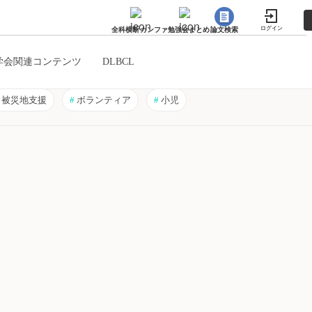
ログイン
全科横断カンファ
勉強会まとめ
論文検索
学会関連コンテンツ
DLBCL
被災地支援
#
ボランティア
#
小児