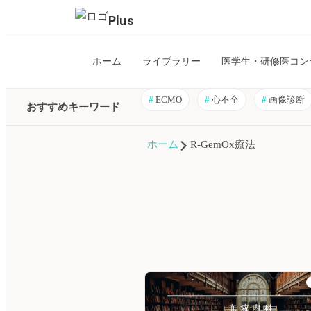
Plus
ホーム
ライブラリー
医学生・研修医コン
#
ECMO
#
心不全
#
画像診断
おすすめキーワード
ホーム
R-GemOx療法