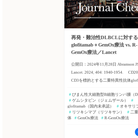
再発・難治性DLBCLに対する
glofitamab＋GemOx療法 vs. R-
GemOx療法／Lancet
公開日：2024年11月28日 Abramson JS, e
Lancet. 2024; 404: 1940-1954. C
CD3を標的とする二重特異性抗体glofit
は、2回以上の前治療歴を有する再発
#
 びまん性大細胞型B細胞リンパ腫（D
難治性のびまん性大細胞型B細胞リ
#
 ゲムシタビン（ジェムザール）
#
（DLBCL）に対し、持続的な寛解を
glofitamab（国内未承認）
#
 オキサリ
#
 リツキシマブ（リツキサン）
#
 二
すことが報告されている。しかし、第
体
#
 GemOx療法
#
 R-GemOx療法
治療として評価されたことは、これ
った。米国・マサチューセッツ総合
センターのJeremy S. Abramson氏ら