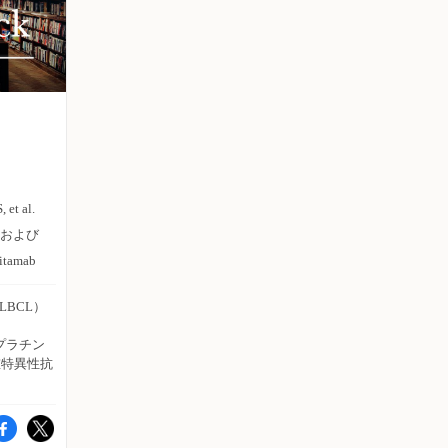
t al.
D20および
amab
または
LBCL）
ンパ腫
もたら
プラチン
重特異性抗
2選択
までなか
病院がん
は、再