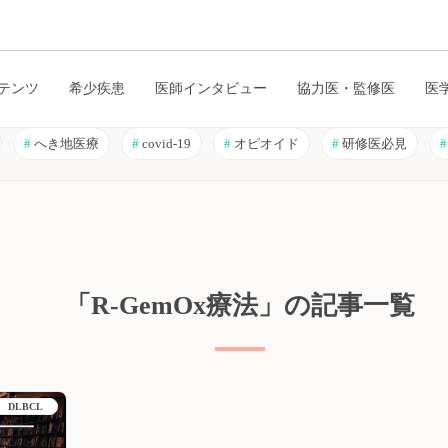
テンツ
希少疾患
医師インタビュー
協力医・監修医
医
#
へき地医療
#
covid-19
#
オピオイド
#
研修医必見
#
「R-GemOx療法」の記事一覧
DLBCL