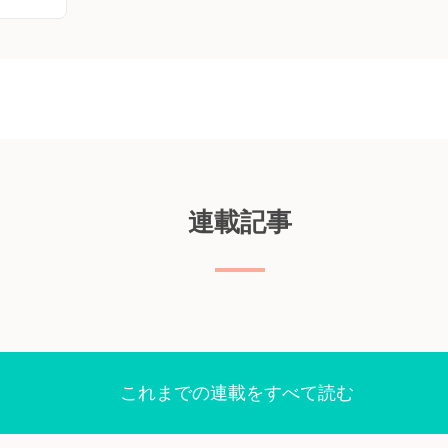
ムシタ
療法に
emOx療
Ox療
た。
。 本第
RGLO
欧州、北
連載記事
回以上の
性の
8歳以上
Ox療法群
ンダムに
2回以
行った。
これまでの連載をすべて読む
ムシタビン
g/m2