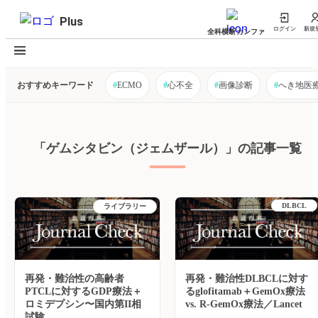
Plus
ログイン
新規
全科横断カンファ
おすすめキーワード
#
ECMO
#
心不全
#
画像診断
#
へき地医
「ゲムシタビン（ジェムザール）」の記事一覧
DLBCL
ライブラリー
再発・難治性の高齢者
再発・難治性DLBCLに対す
PTCLに対するGDP療法＋
るglofitamab＋GemOx療法
ロミデプシン〜国内第II相
vs. R-GemOx療法／Lancet
試験