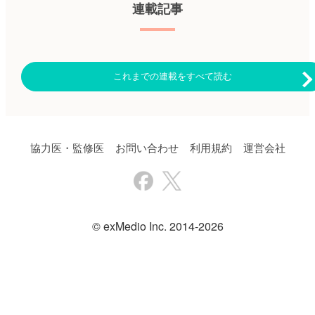
ASCT治療不成功の再発・難治
連載記事
デート解析（カットオフ：2024
性DLBCL患者を対象にエプコ
年2月16日）の結果を報告し
リタマブ＋GemOx療法の有用性
た。安全性解析には、治療を行
を評価するため、第Ib/II相
なったすべての患者を含めた。
EPCORE NHL-2試験を実施し、
主な結果は以下のとおり。 ・
その結果を報告した。Blood誌
2021年2月23日〜2023年3月14
オンライン版2025年1月10日号
日に274例が登録され、
これまでの連載をすべて読む
の報告。 対象は、ASCTの適
glofitamab＋GemOx療法群
応のないまたはASCT治療不成
（183例）またはR-GemOx療法
功の再発・難治性DLBCL患者
群（91例）にランダムに割り付
103例（2023年12月15日現
けられた。 ・対象患者の内訳
在）。病勢進行または許容でき
は、男性158例（58％）、女性
ない毒性が認められるまで3段
116例（42％）、年齢中央値は
協力医・監修医
お問い合わせ
利用規約
運営会社
階のステップアップ用量レジメ
68歳（IQR：58〜74）。 ・フォ
ンによりエプコリタマブ48mg
ローアップ期間中央値11.3ヵ月
まで増量し、GemOx（q2w for 8
（95％CI：9.6〜12.7）後の主
doses）投与した。主要エンド
要解析では、glofitamab＋
ポイントは、全奏効率（ORR）
GemOx療法群は、R-GemOx療
とした。 主な結果は以下のと
法群よりもOSの有意な改善が
おり。 ・フォローアップ期間
認められた（ハザード比[HR]：
© exMedio Inc. 2014-2026
中央値は13.2ヵ月。 ・対象患者
0.59、95％CI：0.40〜0.89、p＝
の年齢中央値は72歳。 ・2ライ
0.011）。 【glofitamab＋
ン以上の治療歴が62％、CAR-T
GemOx療法群】中央値：推定不
細胞療法治療歴が28％、
能（NE）、95％CI：13.8〜NE
primary refractory diseaseが
【R-GemOx療法群】中央値：
52％、最終治療で難治性が
9.0ヵ月、95％CI：7.3〜14.4 ・
70％。 ・ORRは85％、CR率は
フォローアップ期間中央値20.7
61％であった。 ・CR期間中央
ヵ月（95％CI：19.9〜23.3）後