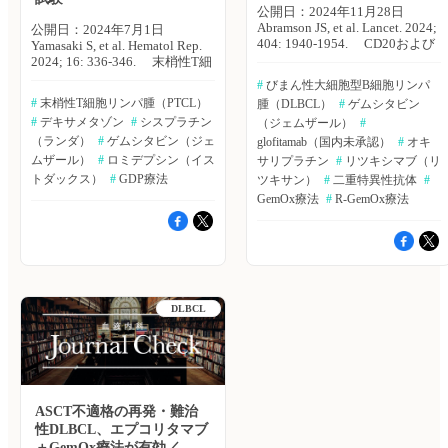
公開日：2024年11月28日
Abramson JS, et al. Lancet. 2024;
公開日：2024年7月1日
404: 1940-1954. CD20および
Yamasaki S, et al. Hematol Rep.
CD3を標的とする二重特異性抗
2024; 16: 336-346. 末梢性T細
体glofitamabは、2回以上の前治
胞リンパ種（PTCL）の重要な
#
 びまん性大細胞型B細胞リンパ
療歴を有する再発または難治性
治療選択肢の1つであるロミデ
#
 末梢性T細胞リンパ腫（PTCL）
腫（DLBCL）
#
 ゲムシタビン
のびまん性大細胞型B細胞リン
プシンは、投与するタイミング
#
 デキサメタゾン
#
 シスプラチン
パ腫（DLBCL）に対し、持続
（ジェムザール）
#
について、議論の余地が残って
的な寛解をもたらすことが報告
いる。九州大学別府病院の山崎
（ランダ）
#
 ゲムシタビン（ジェ
glofitamab（国内未承認）
#
 オキ
されている。しかし、第2選択
聡氏らは、ゲムシタビン＋デキ
ムザール）
#
 ロミデプシン（イス
サリプラチン
#
 リツキシマブ（リ
治療として評価されたことは、
サメタゾン＋シスプラチン
トダックス）
#
 GDP療法
ツキサン）
#
 二重特異性抗体
#
これまでなかった。米国・マサ
（GDP療法）後のconsolidation
GemOx療法
#
 R-GemOx療法
チューセッツ総合病院がんセン
としてのロミデプシンの安全性
ターのJeremy S. Abramson氏ら
および有効性を検討した。
は、再発・難治性DLBCL患者
Hematology Reports誌2024年5
を対象に、ゲムシタビン＋オキ
月28日号の報告。 本国内第II
サリプラチン（GemOx）療法に
相試は、2019年3月〜2021年3
glofitamabを併用したglofitamab
月に治療を行った65歳以上の再
＋GemOx療法群とリツキシマブ
発・難治性PTCL患者を対象
DLBCL
を併用したR-GemOx療法群の有
に、PTCL -GDPR試験として実
効性および安全性を評価した。
施した。GDP療法を2〜4サイク
Lancet誌2024年11月16日号の報
ル実施後、完全奏効（CR）、
告。 本第III相ランダム化非盲
部分奏効（PR）、安定（SD）
検試験であるSTARGLO試験
であった場合、ロミデプシンを
は、アジア、オーストラリア、
4週間ごとに1年間投与した。
ASCT不適格の再発・難治
欧州、北米の13ヵ国62施設で実
主な結果は以下のとおり。 ・
施された。1回以上の治療後、
対象患者は、再発・難治性
性DLBCL、エプコリタマブ
組織学的に再発または難治性の
PTCL 7例（T濾胞ヘルパー細胞
＋GemOx療法が有効／