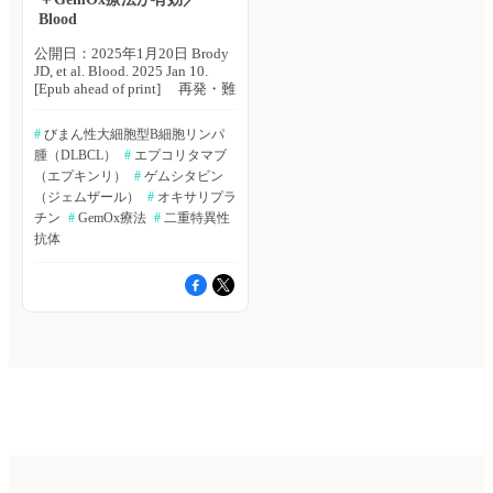
DLBCLと診断された移植不適
起源節性リンパ腫：1例、血管
Blood
格な18歳以上の患者を対象に、
免疫芽球性T細胞リンパ腫：6
glofitamab＋GemOx療法群また
例）。 ・フォローアップ期間
公開日：2025年1月20日 Brody
はR-GemOx療法群に2：1でラ
（平均は34ヵ月）中の、2年全
JD, et al. Blood. 2025 Jan 10.
ンダムに割り付けた。治療ライ
生存期間（OS）は71％、治療
[Epub ahead of print] 再発・難
ンが1回または2回以上、再発例
後の全奏効率（OR）は57％で
治性のびまん性大細胞型B細胞
または難治例で層別化を行っ
あった。 ・主な有害事象とし
リンパ腫（DLBCL）の予後は
#
 びまん性大細胞型B細胞リンパ
た。glofitamab＋GemOx療法群
て、好中球減少症などの血液毒
不良である。標準的な救援療法
は、ゲムシタビン1,000mg /m2
性がみられたが、支持療法によ
腫（DLBCL）
#
 エプコリタマブ
の1つであるリツキシマブ＋ゲ
＋オキサリプラチン100mg/m2
り改善が認められた。 ・治療
ムシタビン＋オキサリプラチン
（エプキンリ）
#
 ゲムシタビン
＋glofitamab 30mg（段階的増
に関連する死亡は認められなか
併用療法（R-GemOx療法）によ
（ジェムザール）
#
 オキサリプラ
量）を8サイクル行い、
った。 著者らは「ロミデプ
る完全奏効（CR）率は約
チン
#
 GemOx療法
#
 二重特異性
glofitamab単独療法を4サイクル
シンは、移植適応のない高齢者
30％、全生存期間（OS）中央
抗体
追加した。R-GemOx療法群は、
の最初・難治性PTCLに安全か
値は10〜13ヵ月となっている。
ゲムシタビン1,000mg /m2＋オ
つ効果的に使用可能であると考
難治性ではさらに不良であり、
キサリプラチン100mg/m2＋リ
えられるが、さらなる調査が求
CR率は7％、OS中央値は6ヵ月
ツキシマブ375 mg/m2を8サイ
められる」としている。 （エ
である。2ライン以上の治療歴
クル行った。治療反応ベースの
クスメディオ 鷹野 敦夫） 原
を有する再発・難治性DLBCL
すべてのエンドポイントを評価
著論文はこちら Yamasaki S, et
に承認されているCD30および
した独立審査委員会には、患者
al. Hematol Rep. 2024; 16: 336-
CD20二重特異性抗体であるエ
割り付けをマスクした。主要エ
346.▶https://hpcr.jp/app/article/abstract/pubmed/38921182
プコリタマブは、さまざまな薬
ンドポイントは、全生存期間
血液内科 Pro（血液内科医限
剤との組み合わせにより良好な
（OS）。有効性解析は、ラン
定）へ ※「血液内科 Pro」は血
安全性および有効性が示されて
ダムに割り付けられたすべての
液内科医専門のサービスとなっ
いる。米国・マウントサイナイ
患者を対象にITTに基づき実施
ております。他診療科の先生は
医科大学のJoshua D. Brody氏ら
した。主要解析（カットオフ：
引き続き「知見共有」をご利用
は、自家造血幹細胞移植
2023年3月29日）とすべての患
ください。新規会員登録はこち
（ASCT）の適応のないまたは
者が治療を完了した後のアップ
ら