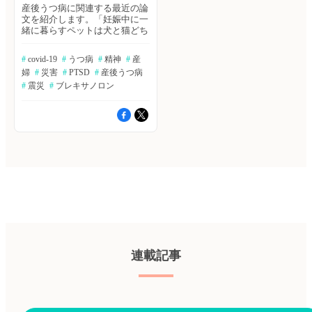
産後うつ病に関連する最近の論
文を紹介します。「妊娠中に一
緒に暮らすペットは犬と猫どち
らが産後うつ病予防に効果的
か」「2019年、FADより承認さ
#
 covid-19
#
 うつ病
#
 精神
#
 産
れた産後うつ病治療薬の有効性
婦
#
 災害
#
 PTSD
#
 産後うつ病
は」やCOVID-19や震災による
産後うつ病リスクへの影響な
#
 震災
#
 ブレキサノロン
ど、興味深い論文です。この機
会にぜひご覧ください。（エク
スメディオ 鷹野 敦夫）
『BIBGRAPH SEARCH』では、
エクスメディオが提供する文献
検索サービス「Bibgraph」よ
り、注目キーワードで検索され
た最新論文をまとめてご紹介し
ています。 妊娠中に一緒に暮
らしているペットの種類が産後
のメンタルヘルスに影響～富山
大学 エコチル調査 Matsumura
K, et al. Soc Sci Med. 2022; 309:
115216. ≫Bibgraphを読む FDA
で初めて承認された産後うつ病
連載記事
治療薬brexanolone、その効果
とは Epperson CN, et al. J Affect
Disord. 2022 Sep 30. [Online
ahead of print] ≫Bibgraphを読
む 産後うつ病とCOVID-19パン