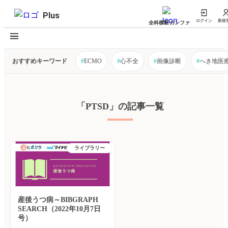
Plus
ログイン
新規
全科横断カンファ
おすすめキーワード
#
ECMO
#
心不全
#
画像診断
#
へき地医
「PTSD」の記事一覧
ライブラリー
産後うつ病～BIBGRAPH
SEARCH（2022年10月7日
号）