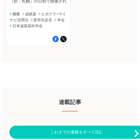
（於：札幌）の日程で開催され
困ることがあって。私は精神科
すか？ A先生 勤務先の先生から
た第88回日本泌尿器科学会東部
が専門ですが、他の科のことで
「役立つツールがある」と紹介
総会において、 これまでには
相談できる『ヒポクラ × マイナ
#
 腫瘍
#
 泌尿器
#
 ヒポクラ×マイ
いただいて使い始めました。非
出会ったことがない、先進的な
ビ』はすごく助かります。 事
常に勉強になっています。 B先
ナビ活用法
#
 医学生必見
#
 学会
企画が実施されました。 その
務局 ありがとうございます！ A
生 精神科の学会に参加したと
名も「アカデミックチャレン
#
 日本泌尿器科学会
先生 とくに皮膚科は、専門の
きにパンフレットをいただきま
ジ」。企画内容は地元の高校生
先生が診たらどう対処したらよ
した。それで登録したのが最初
に《医師とは？》《学会と
いかパッとわかると思うんです
です。 事務局 どのように利用
は？》そして《泌尿器科医と
が、専門外だとなかなか難しい
していらっしゃるのでしょう
は？》を学会参加を通して体感
ことが多くて。 在宅療養して
か？ A先生 私は訪問診療もして
してもらうというもの。 企画
いる患者さんのお宅などで、
いるのですが、現場では教科書
担当の千葉博基先生（北海道大
「皮膚のこのブツブツは何だろ
や助言を求める場がなかなかな
学）は「やってみないとわから
う？」みたいなこともよくある
くて。専門外の皮膚科や形成外
ないですが、まずはやってみる
んです。ステロイドを使ってみ
科の疾患について、『ヒポクラ
ことが大事」とアカデミックチ
たけど良くならないし、次はど
×マイナビ』の知見共有に画像
ャレンジを未知の企画としなが
うしようと困った時に、写真を
をつけて相談させていただいて
らも、年明けから準備を重ねて
撮ってすぐに相談できるのは本
います。 B先生 私も『ヒポクラ
いらっしゃいました。 学会に
当にありがたいです。その患者
×マイナビ』の知見共有には、
高校生を招待するという前例の
さんの事情も含めて相談できま
皮膚科を中心に質問させてもら
ない企画でしたが、密着して見
すし。これって、教科書を読ん
っていて、専門の精神科につい
えたのは、熱い想いを持った医
連載記事
だところでわからないですし
てはご質問に対して回答するこ
師たちが未来の日本医療界のた
ね。 事務局 どれくらいの頻度
ともあります。認知症の
め、次世代に期待を寄せる姿で
で『ヒポクラ × マイナビ』を使
BPSD（行動・心理症状）につ
した。 学会とは？ 朝一番、
っていただいていますか？ A先
いてご質問が多いのですが、単
集合した高校生たちの顔は緊張
生 スマホのアプリで使ってい
に有効なお薬の名前を羅列する
でかなり強張っているように見
るんですけど、1日１回は開い
だけでなく、臨床現場での経験
えました。 それもそのはず。
これまでの連載をすべて読む
て見ています。何かお知らせが
も含めて丁寧に回答するよう注
周りは医師ばかりで、これまで
届いているかなと。自分が質問
意しています。 ※『知見共