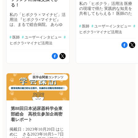
私の「ヒポクラ」活用法 医療
る！
の現場で得た 実践的な知見を
共有してもらえる！ 医師のた
私の「ヒポクラ × マイナビ」活
めの臨床互助ツール『ヒポクラ
用法 『ヒポクラ×マイナビ』
× マイナビ』。今や、多くの先
は、まるで総合病院。 あらゆ
#
 医師
#
 ユーザーインタビュー
#
生方に登録していただいている
る科の専門医が集っていて、
ヒポクラ×マイナビ活用法
サービスです。今回もユーザー
フランクに情報交換できる！
#
 医師
#
 ユーザーインタビュー
#
である医師をお迎えし、医療現
医師のための臨床互助ツール
場で『ヒポクラ × マイナビ』を
ヒポクラ×マイナビ活用法
『ヒポクラ×マイナビ』。新人
どのようにお役立ていただいて
からベテランまで、あらゆるキ
いるのかを伺いました。 A先生
ャリアの医師がご登録されてい
プロフィール精神科およびプラ
ますが、どのように利用されて
イマリケアの17年目。地域医療
いるのでしょうか。今回は２名
にも取り組んでいる。 事務局
のユーザーを迎え、ヒポクラ事
趣味は豆柴とカフェ巡り。ヒポ
務局の後藤がインタビューを行
クラを通じて医療に貢献するこ
医学会関連コンテンツ
いました。 A先生プロフィール
とが目標。 地域医療従事者に
放射線科の5年目。病院勤務の
とって 頼もしい存在 事務局 い
ほか、非常勤で訪問診療も行
つも『ヒポクラ × マイナビ』を
う。 B先生プロフィール精神科
ご利用いただき、ありがとうご
の17年目。精神科指導医で、日
ざいます。先生は普段、どのよ
本てんかん学会の正会員。 事
うに使っていらっしゃるのでし
務局ヒポクラ事務局 後藤里奈
第88回日本泌尿器科学会東
ょうか？ A先生 私は非常勤で病
趣味は豆柴とカフェ巡り。ヒポ
部総会 高校生参加企画密
院勤務もしていますが、基本的
クラを通じて医療に貢献するこ
着レポート
には地域で、一人で診療してい
とが目標 専門外のことを 気軽
ることが多いんです。大学病院
に相談できて便利 事務局 『ヒ
掲載日：2023年10月20日 はじ
などだと身近に相談できる人も
ポクラ×マイナビ』は、どのよ
めに さる2023年10月5～7日
いますが、一人だとどうしても
うなきっかけで始められたので