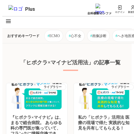
Plus
ログイン
新規
全科横断カンファ
おすすめキーワード
#
ECMO
#
心不全
#
画像診断
#
へき地医
「ヒポクラ×マイナビ活用法」の記事一覧
ライブラリー
ライブラリー
『ヒポクラ×マイナビ』は、
私の「ヒポクラ」活用法 医
まるで総合病院。 あらゆる
療の現場で得た 実践的な知
科の専門医が集っていて、
見を共有してもらえる！
フランクに情報交換でき