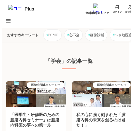
Plus
ログイン
新規
全科横断カンファ
おすすめキーワード
#
ECMO
#
心不全
#
画像診断
#
へき地医
「学会」の記事一覧
医学会関連コンテンツ
医学会関連コンテンツ
「医学生・研修医のための
私の心に強く刻まれた「腫
腫瘍内科セミナー」は腫瘍
瘍内科の未来を創るのは君
内科医の夢への第一歩
だ！」