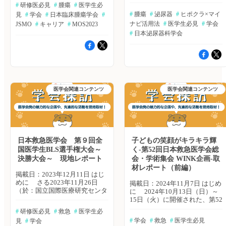
らない」「がん治療って、内科
た第88回日本泌尿器科学会東部
#
 研修医必見
#
 腫瘍
#
 医学生必
生や先生方と交流できる機会は
負うその先生の背中が、とても
や外科がメインで、腫瘍内科は
総会において、 これまでには
貴重であると強く考え、一歩踏
大きく見えた。 腫瘍内科の仕
#
 腫瘍
#
 泌尿器
#
 ヒポクラ×マイ
見
#
 学会
#
 日本臨床腫瘍学会
#
あまり関わらないんじゃない
出会ったことがない、先進的な
み出した。実際セミナーに参加
事とはどんなものだろう。どう
ナビ活用法
#
 医学生必見
#
 学会
の？」 正直、こういったイメ
JSMO
#
 キャリア
#
 MOS2023
企画が実施されました。 その
してみて、同志との交流の時間
したら腫瘍内科医になれるんだ
ージの方もいらっしゃるのでは
名も「アカデミックチャレン
#
 日本泌尿器科学会
は私にとって非常に有意義なも
ろう。その時、先月大学で見た
ないかと思います。 私自身、
ジ」。企画内容は地元の高校生
のであったと考える。 取材担
あの言葉を思い出し、参加する
これまで腫瘍内科についてあま
に《医師とは？》《学会と
当：福井大学医学部5年 松田
ことを決めた。取材担当：名古
り知らず、「がんの化学薬物療
は？》そして《泌尿器科医と
玲奈 腫瘍内科医を目指すため
屋大学医学部６年 金澤 元泰
法を管理する診療科」という程
は？》を学会参加を通して体感
のステップは？「キャリア相談
腫瘍内科は志を同じくする医師
度しか理解していませんでし
してもらうというもの。 企画
カフェ」も利用可能に 専門
の集まり セミナーの第一印
た。腫瘍内科のことを聞かれて
担当の千葉博基先生（北海道大
研修の実際についてお話しいた
象は、自己紹介の面白さだ。腫
も、ちゃんと答える自信があり
医学会関連コンテンツ
学）は「やってみないとわから
医学会関連コンテンツ
だいた島根大学の津端 由佳里
瘍内科の先生方は、自己紹介の
ませんでした。 しかし、2日
ないですが、まずはやってみる
先生は、まず専門医取得プラン
時にグラフを提示することがあ
間にわたる「医学生・研修医の
ことが大事」とアカデミックチ
の全体像を示してくださった。
る。自分が診ている患者さん
ための腫瘍内科セミナー」に参
ャレンジを未知の企画としなが
2年の初期臨床研修後、内科専
の、がん種別の割合グラフだ。
加して、私のイメージはガラリ
らも、年明けから準備を重ねて
門研修（医師3-5年目）を経て
すべての先生がすべての腫瘍を
と変わりました。実は、腫瘍内
いらっしゃいました。 学会に
内科専門医を取得する。内科専
診ているわけではない。それぞ
科は最高に熱くて面白い分野な
高校生を招待するという前例の
日本救急医学会 第９回全
子どもの笑顔がキラキラ輝
門研修と連動して、領域専門研
れの先生にバックグラウンドが
んです！取材担当：京都大学医
ない企画でしたが、密着して見
国医学生BLS選手権大会～
く-第52回日本救急医学会総
修（医師4-6年目）を行い、各
あって、得意分野がある。腫瘍
学部６年 杉本 凌太郎 私が腫
えたのは、熱い想いを持った医
決勝大会～ 現地レポート
会・学術集会 WINK企画-取
領域の専門医を取得することも
内科は診療科であり、ある種学
瘍内科に興味を抱いたきっかけ
師たちが未来の日本医療界のた
可能である。そしてその後サブ
問である一方で、志を同じくす
材レポート（前編）
は・・・ 腫瘍内科にあまり
め、次世代に期待を寄せる姿で
掲載日：2023年12月11日 はじ
スペ研修（医師6-8年目）を行
る医師の営みのような、そんな
詳しくなかった私が、なぜこの
した。 学会とは？ 朝一番、
めに さる2023年11月26日
う。がん薬物療法専門医はサブ
感触があった。 現在は、学会
掲載日：2024年11月7日 はじめ
セミナーに参加したのかという
集合した高校生たちの顔は緊張
（於：国立国際医療研究センタ
スペ研修を経て取得する。 専
認定制度であるがん薬物療法専
に 2024年10月13日（日）～
と、私が志望する進路に密接に
でかなり強張っているように見
ー病院）、第9回全国医学生
門研修の実際については、大学
門医制度から、日本専門医機構
15日（火）に開催された、第52
関わっているからです。 私は
えました。 それもそのはず。
BLS選手権大会 決勝大会が開催
病院、がん専門病院、一般病院
認定の腫瘍内科専門医制度への
回日本救急医学会総会・学術集
以前から呼吸器内科に興味を持
周りは医師ばかりで、これまで
#
 研修医必見
#
 救急
#
 医学生必
されました。 この大会は全国
の3施設での研修を比較してお
変革期に当たるため、先行きは
会（於：仙台国際センター）に
っており、研究室でもその分野
に体感したことがない空気に包
#
 学会
#
 救急
#
 医学生必見
見
#
 学会
医学生の心肺蘇生法（CPR：
話いただいた。典型的なプログ
若干不透明である。よって、現
て、注目の学会企画が実施され