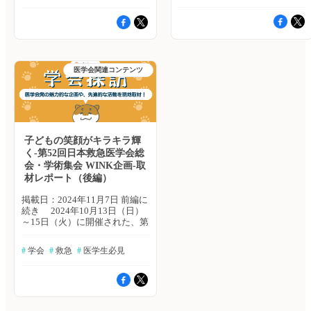
に取り組んでいました。そんな
まれていたので無理もありませ
cardiopulmonary resuscitation）
ラムとしては、大学病院と一般
状では学会としては、専攻医に
ました。その名も「WINK」。
中、肺がんを患っていた祖母の
ん。傍から見ても制服姿の高校
を含めた一次救命処置（BLS：
病院は腫瘍内科に在籍し，必要
がん薬物療法専門医の取得を目
一体、どんな企画になるのか、
薬物療法を間近で見たことをき
生が受付に集まっている様子は
basic life support）の知識・技術
時にローテートする“腰落ち着
指していただきたいとの意向が
現地取材を敢行しました。
っかけで、とくに肺がんの治療
とても珍しい光景で、参加する
の向上を目的として、2015年か
け型”だという。一方、がん専
ある。一方で、がん薬物療法専
参加している子どもたちと熱い
に関心を抱くようになりまし
高校生からも「楽しみですが、
ら開催されていました。コロナ
門病院は基本“ローテート”で、
門医から腫瘍内科専門医への更
想いをカタチにした先生方の、
た。これが、私が腫瘍内科に興
それよりも緊張が・・・」とい
禍による影響もあり、4年ぶり
プログラムの対象が内科専門研
新・移行が可能になる見込みで
燦然と輝く笑顔がたくさん目に
味を持つようになったきっかけ
う言葉が漏れていました。 最
医学会関連コンテンツ
の開催ということで参加する医
修修了後の医師という点が特徴
あることから、がん薬物療法専
飛び込んでくる、こんなに温か
です。 また、記事執筆の仕事
初のプログラムはオリエンテー
学生の方はもちろんのこと、ご
である。大学院進学に関して
門医資格を取得しておくことは
な空気に包まれた学会は前代未
をしていた際に、厚生労働省の
ション。千葉先生から今回の企
準備をされている先生方や運営
は、システム的にやはり大学病
不利益にはならない。 患者さ
聞！ これから学会運営を控
さまざまな資料を見たことで、
画主旨や学術集会、泌尿器科医
事務局の方からも緊張感が伝わ
院が並行して研修を行いやすい
んの気持ちを受け止められる医
える先生方は必見のレポートで
医療技官や行政医への道も視野
とは何かという視点でお話があ
ってくる独特な雰囲気の中、今
そうだ。ただし、がん専門病院
師、それが腫瘍内科医 Cancer
す。 Together With Your
に入れるようになりました。が
りました。 そもそも「学会と
年は、地方大会に出場した35大
や一般病院でも、連携している
Journeyとは、「がんと闘うの
Darling Kids！ 現地取材に先
んは高齢化や地域医療、ゲノム
は？」という医療関係者にとっ
学（41チーム）のうち、上位18
子どもの笑顔がキラキラ輝
大学での取得となるが、大学院
ではなく、がんと旅をする」と
立ち、大会長の久志本 成樹 先
医療、予防医学など、医療の未
ては「そんなこと考えたことな
大学が決勝の舞台に集まり、大
進学も可能であるというお話で
いう考え方だ。がんと診断され
生（東北大学病院 救急科･高度
く-第52回日本救急医学会総
来を形作る重要なテーマを含ん
かったなぁ」と思わず口から漏
会が始まりました。 冒頭、
あった。「専門研修において3
た時、人は大きな衝撃と孤独を
救命救急センター）、企画担当
会・学術集会 WINK企画-取
でいます。そうした観点から
れてしまうテーマから、研究す
開会挨拶で笠岡俊志先生（熊本
施設のどれかが秀でているわけ
感じる。そして、がんはその人
の谷河 篤 先生(同所属)にお話を
も、私は腫瘍内科に興味を抱く
材レポート（後編）
ることの意義などが高校生たち
大学病院）から語られたのは
ではない」と津端先生は話され
の人生全般に影響を与える。こ
お伺いしました。 この企画
ようになったのです。 要する
に伝えられました。 「この機
「みなさんの“目標”は優勝だと
た。各施設での研修のカラーを
のような、がんは人生を根本か
を実施しようと考えたきっかけ
掲載日：2024年11月7日 前編に
に、腫瘍内科への興味はあるも
械はいくらしますか？」 次
思いますが、“目的”はCPR・
知り、自身が重要視する点や求
ら覆してしまうという即面か
について、久志本 先生は「ご
続き 2024年10月13日（日）
のの、詳細はよく分からないと
に一行が向かったのは企業展示
BLSの知識・技術を高め、その
める研修内容も含めて決める必
ら、このCancer Journeyという
両親の留学などで海外生活をし
～15日（火）に開催された、第
いう状況で、このセミナーはま
スペース。数々のメーカー企業
重要性を一般の方や後輩に伝え
要があるという結論に至っ
考え方が生まれたそうだ。中
たことのある先生たちから、子
52回日本救急医学会総会・学術
さに私にとって良い機会でし
が展示している医療機器、特に
ることです。“目的”と“目標”を
た。 日本臨床腫瘍学会
で、がん体験者の方のCancer
どもの頃、親に連れられて学会
集会（於：仙台国際センター）
た。私は「腫瘍内科医にはどの
内視鏡機器を中心に見学し、最
混同することなく、大会に臨ん
#
 学会
#
 救急
#
 医学生必見
（JSMO）に入会すると、JSMO
Journeyを伺う機会とグループ
に参加し、その思い出がきっか
にて、実施されたお子さま参加
ような仕事が求められるの
新技術に触れることでメーカー
でください」というお言葉でし
の新しい取り組みである「キャ
ワークで架空の患者さんの
けで医師になったと聞くことが
型企画“WINK”の現地レポート
か？」「腫瘍内科医のやりがい
の役割や「医学の進歩＝技術の
た。 この大会を通じて、語ら
リア相談カフェ」を今後利用で
Cancer Journeyをつくるという
あります。多様性を尊重すべき
後編です。 前編をまだお読
とは何なのか？」「腫瘍内科医
進歩」であるということを身に
れた“目的”と“目標”。これこそ
きるようになるという。キャリ
機会を得た。 今回話を伺った
時代においては、次世代、特に
みでない方は、ぜひ 前編か
にはどのような未来が訪れるの
染みて感じている高校生たちの
が、この大会の意義を示すキー
アプランに悩み、専門医取得の
のは、流産後に絨毛がんを患っ
子育て世代の先生たちが気軽に
ら、お読みください。 後編
か？」という3つの疑問を抱え
背中が印象的でした。 とある
ワードであり、日本救急医学会
道筋が構築できていない私のよ
た元患者さん。「いえない（言
学会に参加できるように、新し
は、WINKセッション（子ども