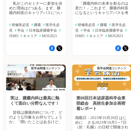
私がこのセミナーに参加を決
「腫瘍内科の未来を創るのは
めた理由は2つある。まず、腫
君だ！」これまで、腫瘍内科医
瘍内科医のキャリアパスについ
になるというキャリアパスを考
て知りたかったからだ。医学部
えたことがなかった私の目に飛
受験を志した時から現在まで、
び込んできた言葉だ。大学の掲
#
 研修医必見
#
 腫瘍
#
 医学生必
#
 研修医必見
#
 腫瘍
#
 医学生必
漠然と腫瘍内科医になるという
示板に貼ってあったポスターに
見
#
 学会
#
 日本臨床腫瘍学会
#
見
#
 学会
#
 日本臨床腫瘍学会
#
夢を持ち続けているが、そのキ
書かれたこのキャッチコピー
ャリアパスについては周囲に相
JSMO
#
 キャリア
#
 MOS2023
は、私の心に強く刻まれた。マ
JSMO
#
 キャリア
#
 MOS2023
談できる人がおらず、ぼんやり
ッチング試験を控えた7月末、
としていた。腫瘍内科医になる
本来ならば就活対策に充てる時
という思いだけが1人走りし、
期に実施される腫瘍内科セミナ
実現するために能動的な行動が
ー、行くべきか行くべきでない
できていない自分にモヤモヤし
か。私は判断を保留することに
ていた。今回のセミナーには、
した。 その翌月、外部の市中
全国でご活躍されている腫瘍内
医学会関連コンテンツ
病院で血液内科の病院実習をし
医学会関連コンテンツ
科の先生方が多く参加される。
ていた私は、1ヵ月の実習中に
この機会にキャリアパスについ
一度だけ、最も忙しい先生の外
て、さまざまなお話をお伺いす
来を見学した。「私は血液内科
ることができるのではないかと
だけでなくて腫瘍内科の専門医
考え、参加を決めた。 また、
も持っているので、その外来も
私と同じように腫瘍内科医を志
あるんですよ。これからは臓器
実は、腫瘍内科は最高に熱
第88回日本泌尿器科学会東
す医学生や研修医・専攻医の先
ではなくて、遺伝子変異で治療
くて面白い分野なんです！
部総会 高校生参加企画密
生方との交流を通じて、刺激を
法を決める時代になりますよ」
着レポート
受けたかったということも理由
患者さんについて細かく教えて
皆様は腫瘍内科について、ど
に挙げられる。このようなセミ
いただいたあと、最後にそう言
のような印象をお持ちでしょう
掲載日：2023年10月20日 はじ
ナーに参加すること自体が初め
って、先生は次の患者さんを迎
か。「聞いたことはあるけど、
めに さる2023年10月5～7日
てで、不安な気持ちはあった。
えに行ってしまった。私には、
具体的に何をするのかよく分か
（於：札幌）の日程で開催され
しかし、大学を越えて全国の学
病院の腫瘍患者さんを一身に背