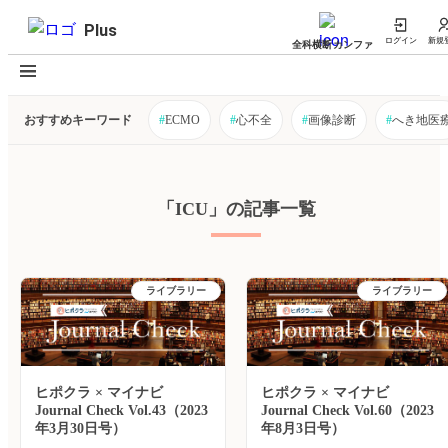
Plus
ログイン
新規
全科横断カンファ
おすすめキーワード
#
ECMO
#
心不全
#
画像診断
#
へき地医
「ICU」の記事一覧
ライブラリー
ライブラリー
ヒポクラ × マイナビ
ヒポクラ × マイナビ
Journal Check Vol.43（2023
Journal Check Vol.60（2023
年3月30日号）
年8月3日号）