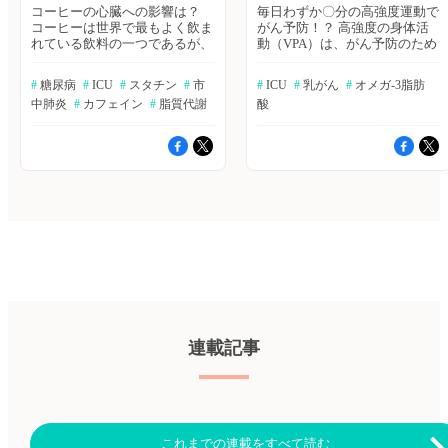
コーヒーの心臓への影響は？
毎日わずか〇分の高強度運動で
コーヒーは世界で最もよく飲ま
がん予防！？ 高強度の身体活
れている飲料の一つであるが、
動（VPA）は、がん予防のため
コーヒー摂取による急性の健康
の身体活動を達成するうえで時
への影響は明らかにされていな
間効率の良い方法だが、従来の
#
 糖尿病
#
 ICU
#
 スタチン
#
 市
#
 ICU
#
 乳がん
#
 オメガ-3脂肪
い。著者らは、カフェイン入り
運動法による長時間のVPAに魅
中肺炎
#
 カフェイン
#
 脂質代謝
酸
コーヒーが心臓の異所性興奮と
力を感じる人は少ない。著者ら
不整脈、1日あたりの歩数、睡
は、デバイスで測定された高強
眠時間、および血清グルコース
度で断続的な日常生活上の身体
値に及ぼす影響を調べるため
活動（VILPA）とがん発生との
に、前向きランダム化ケースク
用量反応関連を評価し、最大減
ロスオーバー試験を行った。
少の50％のリスク低下に必要な
The New England Journal of
最小VILPA時間を推定した。
Medicine誌2023年3月23日号の
JAMA Oncology誌オンライン版
報告。 ≫ヒポクラ論文検索で
2023年7月27日号の報告。 ≫ヒ
続きを読む ココナッツオイル
ポクラ論文検索で続きを読む
の脂質代謝への影響は？ ココ
GABA摂取で本当に血糖値は下
ナッツオイル（CO）に含まれ
がる？ γ-アミノ酪酸（GABA）
る脂肪酸の約84％が飽和脂肪酸
は、主に内因的に生成される神
で、その約47％が炭素数12のラ
経伝達物質として知られている
ウリン酸であり、ラウリン酸の
が、トマトや発酵食品などの食
連載記事
鎖長は中鎖脂肪酸（MCFA）と
事からのGABA摂取もかなりの
長鎖脂肪酸（LCFA）の中間で
量となる。げっ歯類モデルの研
ある。COが血液中の脂質関連
究では、グルコースの恒常性と
物質にどのように作用するか、
心血管の健康に対する経口
またその性質がMCFAとLCFA
GABA補給の有益な効果が示さ
のどちらに類似しているかを評
れているが、ヒトにおいては明
これまでの連載をすべて読む
価した。The American Journal of
らかでない。著者らは、2型糖