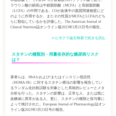
ラウリン酸の鎖長は中鎖脂肪酸（MCFA）と長鎖脂肪酸
（LCFA）の中間である。COが血液中の脂質関連物質にど
のように作用するか、またその性質がMCFAとLCFAのどち
らに類似しているかを評価した。The American Journal of 
≫ヒポクラ論文検索で続きを読む
スタチンの種類別・用量依存的な糖尿病リスク
は？
著者らは、HbA1cおよび/またはインスリン抵抗性
（HOMA-IR）に対するスタチン療法の影響を報告してい
るランダム化比較試験を対象とした系統的レビューとメタ
分析を行った。スタチンの影響は、正常な人、または既に
血糖値に異常がある人、更に、スタチンの種類と投与量に
よって検討された。European Journal of Pharmacology誌オン