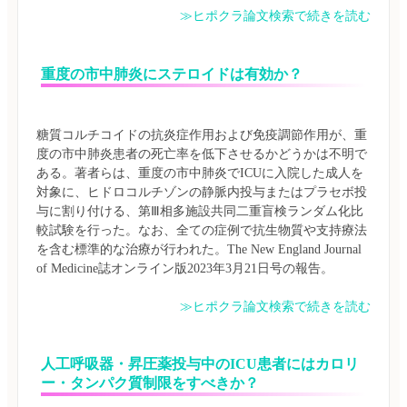
≫ヒポクラ論文検索で続きを読む
重度の市中肺炎にステロイドは有効か？
糖質コルチコイドの抗炎症作用および免疫調節作用が、重
度の市中肺炎患者の死亡率を低下させるかどうかは不明で
ある。著者らは、重度の市中肺炎でICUに入院した成人を
対象に、ヒドロコルチゾンの静脈内投与またはプラセボ投
与に割り付ける、第Ⅲ相多施設共同二重盲検ランダム化比
較試験を行った。なお、全ての症例で抗生物質や支持療法
を含む標準的な治療が行われた。The New England Journal 
≫ヒポクラ論文検索で続きを読む
人工呼吸器・昇圧薬投与中のICU患者にはカロリ
ー・タンパク質制限をすべきか？