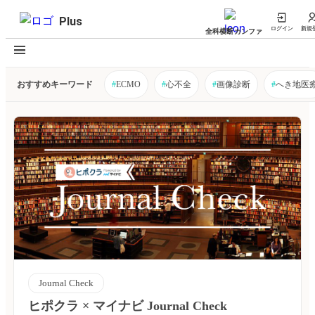
Plus
ログイン
新規
全科横断カンファ
おすすめキーワード
#
ECMO
#
心不全
#
画像診断
#
へき地医
Journal Check
ヒポクラ × マイナビ Journal Check