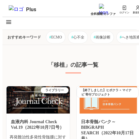
Plus
ログイン
新規
全科横断カンファ
おすすめキーワード
#
ECMO
#
心不全
#
画像診断
#
へき地医
「移植」の記事一覧
ライブラリー
【終了しました】ヒポクラ × マイナ
ビ 寄付プロジェクト
血液内科 Journal Check
日本骨髄バンク～
Vol.19（2022年10月7日号）
BIBGRAPH
SEARCH（2022年10月17日
再発難治性多発性骨髄腫に対す
号）