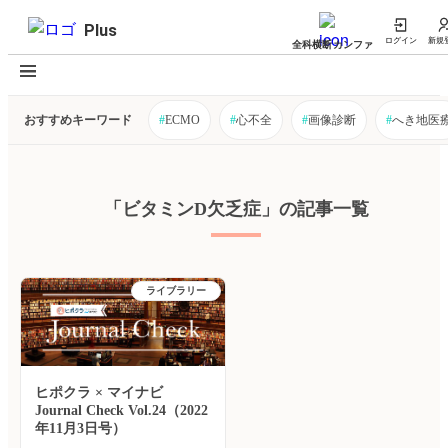
Plus
ログイン
新規
全科横断カンファ
おすすめキーワード
#
ECMO
#
心不全
#
画像診断
#
へき地医
「ビタミンD欠乏症」の記事一覧
ライブラリー
ヒポクラ × マイナビ
Journal Check Vol.24（2022
年11月3日号）