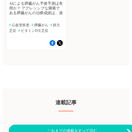
AIによる膵臓がん予後予測は有
用か？ アグレッシブな腫瘍で
ある膵臓がんの治療成績は、過
去10年間、目に見えるほどの改
善はされていない。解剖学に基
#
 心血管疾患
#
 膵臓がん
#
 鉄欠
づくTNM病期分類では、治療
乏症
#
 ビタミンD欠乏症
感受性の高い患者を正確に特定
することができず、精密医療の
ための理想的なバイオマーカー
が緊急に必要とされている。著
者らは10の多施設コホート結果
を用いてアルゴリズムを策定、
人工知能により予後予測因子
（AIDPS）を同定し、予後推定
モデルを構築した。eLife誌
2022年10月25日号の報告。 ≫
ヒポクラ論文検索で続きを読む
鉄欠乏症の改善は心血管疾患の
予後に影響するか？ 鉄欠乏症
（ID）は心血管疾患の患者によ
く見られ、冠動脈疾患患者の最
連載記事
大60%、心不全または肺高血圧
症患者ではさらに高い割合でID
である。本レビューでは、心血
管疾患におけるIDに関する疫学
的、臨床的、および介入研究か
ら得られたデータの要約が報告
これまでの連載をすべて読む
された。European Heart Journal