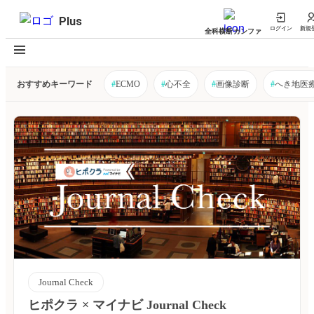
Plus
ログイン
新規
全科横断カンファ
おすすめキーワード
#
ECMO
#
心不全
#
画像診断
#
へき地医
Journal Check
ヒポクラ × マイナビ Journal Check