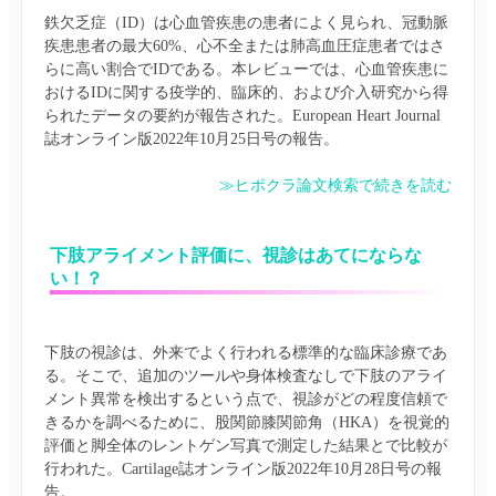
鉄欠乏症（ID）は心血管疾患の患者によく見られ、冠動脈
疾患患者の最大60%、心不全または肺高血圧症患者ではさ
らに高い割合でIDである。本レビューでは、心血管疾患に
おけるIDに関する疫学的、臨床的、および介入研究から得
られたデータの要約が報告された。European Heart Journal
≫ヒポクラ論文検索で続きを読む
下肢アライメント評価に、視診はあてにならな
い！？
下肢の視診は、外来でよく行われる標準的な臨床診療であ
る。そこで、追加のツールや身体検査なしで下肢のアライ
メント異常を検出するという点で、視診がどの程度信頼で
きるかを調べるために、股関節膝関節角（HKA）を視覚的
評価と脚全体のレントゲン写真で測定した結果とで比較が
行われた。Cartilage誌オンライン版2022年10月28日号の報