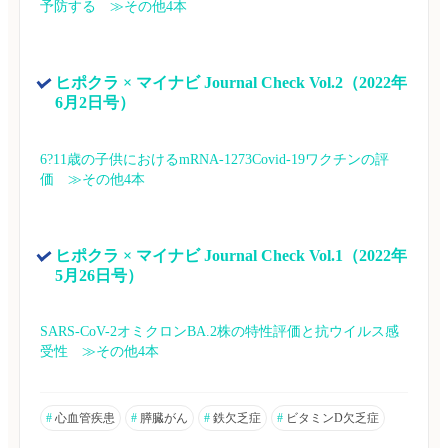
予防する　≫その他4本
ヒポクラ × マイナビ Journal Check Vol.2（2022年
6月2日号）
6?11歳の子供におけるmRNA-1273Covid-19ワクチンの評
価　≫その他4本
ヒポクラ × マイナビ Journal Check Vol.1（2022年
5月26日号）
SARS-CoV-2オミクロンBA.2株の特性評価と抗ウイルス感
受性　≫その他4本
#
心血管疾患
#
膵臓がん
#
鉄欠乏症
#
ビタミンD欠乏症