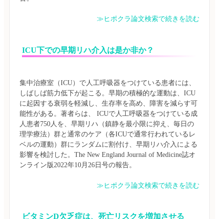
≫ヒポクラ論文検索で続きを読む
ICU下での早期リハ介入は是か非か？
集中治療室（ICU）で人工呼吸器をつけている患者には、
しばしば筋力低下が起こる。早期の積極的な運動は、ICU
に起因する衰弱を軽減し、生存率を高め、障害を減らす可
能性がある。著者らは、 ICUで人工呼吸器をつけている成
人患者750人を、早期リハ（鎮静を最小限に抑え、毎日の
理学療法）群と通常のケア（各ICUで通常行われているレ
ベルの運動）群にランダムに割付け、早期リハ介入による
影響を検討した。The New England Journal of Medicine誌オ
≫ヒポクラ論文検索で続きを読む
ビタミンD欠乏症は、死亡リスクを増加させる